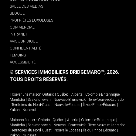
SALLE DES MÉDIAS
BLOGUE
PROPRIÉTÉS LUXUEUSES
COMMERCIAL
INTRANET
AVIS JURIDIQUE
CONFIDENTIALITÉ
TÉMOINS
ACCESSIBILITÉ
© SERVICES IMMOBILIERS BRIDGEMARQ
, 2026.
MD
TOUS DROITS RÉSERVÉS.
Trouver une maison
Ontario
|
Québec
|
Alberta
|
Colombie-Britannique
|
Manitoba
|
Saskatchewan
|
Nouveau-Brunswick
|
Terre-Neuve-et-Labrador
|
Territoires du Nord-Ouest
|
Nouvelle-Écosse
|
Île-du-Prince-Édouard
|
Yukon
|
Nunavut
.
Maisons à louer -
Ontario
|
Québec
|
Alberta
|
Colombie-Britannique
|
Manitoba
|
Saskatchewan
|
Nouveau-Brunswick
|
Terre-Neuve-et-Labrador
|
Territoires du Nord-Ouest
|
Nouvelle-Écosse
|
Île-du-Prince-Édouard
|
Yukon
|
Nunavut
.