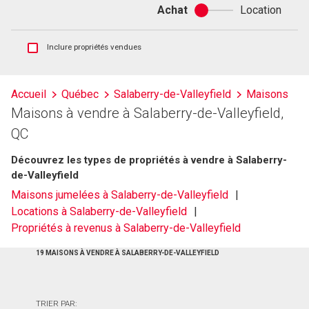
Achat
Location
Achat
ou
location
Afficher
Inclure propriétés vendues
les
inscriptions
vendues
Accueil
Québec
Salaberry-de-Valleyfield
Maisons
et
Maisons à vendre à Salaberry-de-Valleyfield,
les
historiques
QC
d'inscriptions
Découvrez les types de propriétés à vendre à Salaberry-
de-Valleyfield
Maisons jumelées à Salaberry-de-Valleyfield
Locations à Salaberry-de-Valleyfield
Propriétés à revenus à Salaberry-de-Valleyfield
19 MAISONS À VENDRE À SALABERRY-DE-VALLEYFIELD
TRIER PAR: