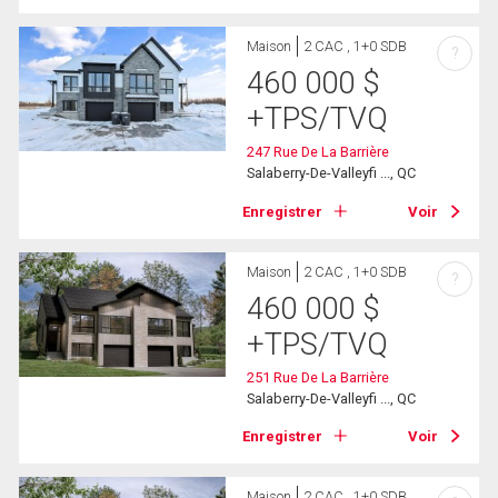
Maison
2 CAC , 1+0 SDB
?
460 000
$
+TPS/TVQ
247 Rue De La Barrière
Salaberry-De-Valleyfi ..., QC
Enregistrer
Voir
Maison
2 CAC , 1+0 SDB
?
460 000
$
+TPS/TVQ
251 Rue De La Barrière
Salaberry-De-Valleyfi ..., QC
Enregistrer
Voir
Maison
2 CAC , 1+0 SDB