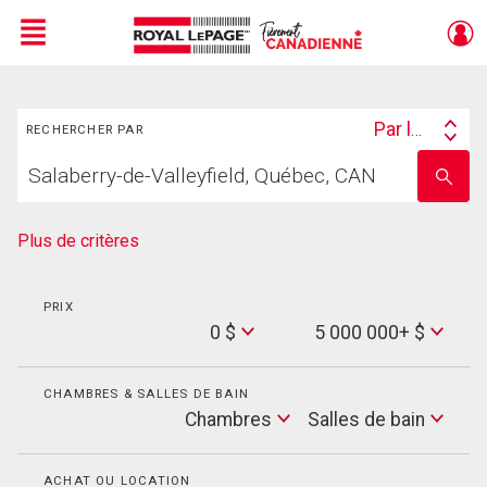
Menu
Rechercher
Live
En Direct
Par lieu
RECHERCHER PAR
Search
Trouvez
By
Entrez
votre
le
foyer
nom
de
Plus de critères
l'école
PRIX
Min
0 $
5 000 000+ $
Price
Max
Price
CHAMBRES & SALLES DE BAIN
Cham
Chambres
Salles de bain
Salles
de
bain
ACHAT OU LOCATION