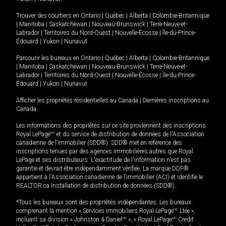
Trouver des courtiers en
Ontario
|
Québec
|
Alberta
|
Colombie-Britannique
|
Manitoba
|
Saskatchewan
|
Nouveau-Brunswick
|
Terre-Neuve-et-
Labrador
|
Territoires du Nord-Ouest
|
Nouvelle-Écosse
|
Île-du-Prince-
Édouard
|
Yukon
|
Nunavut
Parcourir les bureaux en
Ontario
|
Québec
|
Alberta
|
Colombie-Britannique
|
Manitoba
|
Saskatchewan
|
Nouveau-Brunswick
|
Terre-Neuve-et-
Labrador
|
Territoires du Nord-Ouest
|
Nouvelle-Écosse
|
Île-du-Prince-
Édouard
|
Yukon
|
Nunavut
Afficher les propriétés résidentielles au Canada
|
Dernières inscriptions au
Canada
Les informations des propriétés sur ce site proviennent des inscriptions
Royal LePage
MD
et du service de distribution de données de l'Association
canadienne de l’immobilier (SDD®). SDD® met en référence des
inscriptions tenues par des agences immobilières autres que Royal
LePage et ses distributeurs. L'exactitude de l'information n'est pas
garantie et devrait être indépendamment vérifiée. La marque DDF®
appartient à l'Association canadienne de l’immobilier (ACI) et identifie le
REALTOR.ca Installation de distribution de données (SDD®).
*Tous les bureaux sont des propriétés indépendantes. Les bureaux
comprenant la mention « Services immobiliers Royal LePage
MD
Ltée »,
incluant sa division « Johnston & Daniel
MD
», « Royal LePage
MD
Credit