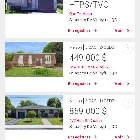
+TPS/TVQ
Rue Trudeau
Salaberry-De-Valleyfi ..., QC
Enregistrer
Voir
Maison
3 CAC , 2+0 SDB
?
449 000
$
549 Rue Lionel-Groulx
Salaberry-De-Valleyfi ..., QC
Enregistrer
Voir
Maison
5 CAC , 1+0 SDB
?
859 000
$
172 Rue St-Charles
Salaberry-De-Valleyfi ..., QC
Enregistrer
Voir