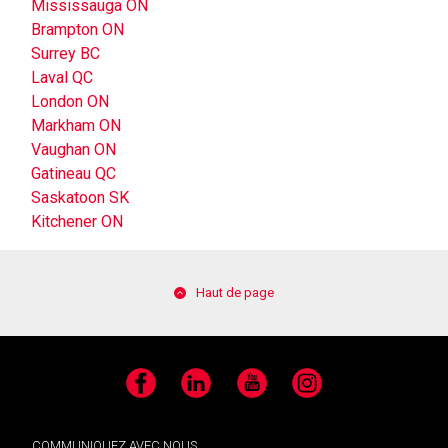
Mississauga ON
Brampton ON
Surrey BC
Laval QC
London ON
Markham ON
Vaughan ON
Gatineau QC
Saskatoon SK
Kitchener ON
Haut de page
Facebook
LinkedIn
YouTube
Instagram
COMMUNIQUEZ AVEC NOUS