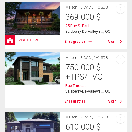
Maison
3 CAC , 1+0 SDB
?
369 000
$
25 Rue St-Paul
Salaberry-De-Valleyfi ..., QC
VISITE LIBRE
Enregistrer
Voir
Maison
3 CAC , 1+1 SDB
?
750 000
$
+TPS/TVQ
Rue Trudeau
Salaberry-De-Valleyfi ..., QC
Enregistrer
Voir
Maison
2 CAC , 1+0 SDB
?
610 000
$