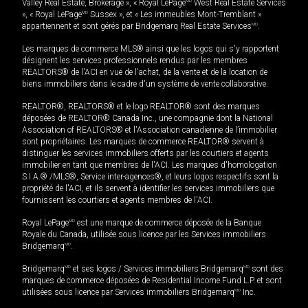
Valley Real Estate, Brokerage », « Royal LePage
MD
West Real Estate Services
», « Royal LePage
MD
Sussex », et « Les immeubles Mont-Tremblant »
appartiennent et sont gérés par Bridgemarq Real Estate Services
MD
.
Les marques de commerce MLS® ainsi que les logos qui s'y rapportent
désignent les services professionnels rendus par les membres
REALTORS® de l'ACI en vue de l'achat, de la vente et de la location de
biens immobiliers dans le cadre d'un système de vente collaborative.
REALTOR®, REALTORS® et le logo REALTOR® sont des marques
déposées de REALTOR® Canada Inc., une compagnie dont la National
Association of REALTORS® et l'Association canadienne de l’immobilier
sont propriétaires. Les marques de commerce REALTOR® servent à
distinguer les services immobiliers offerts par les courtiers et agents
immobilier en tant que membres de l'ACI. Les marques d'homologation
S.I.A.® /MLS®, Service inter-agences®, et leurs logos respectifs sont la
propriété de l'ACI, et ils servent à identifier les services immobiliers que
fournissent les courtiers et agents membres de l'ACI.
Royal LePage
MD
est une marque de commerce déposée de la Banque
Royale du Canada, utilisée sous licence par les Services immobiliers
Bridgemarq
MD
.
Bridgemarq
MD
et ses logos / Services immobiliers Bridgemarq
MD
sont des
marques de commerce déposées de Residential Income Fund L.P. et sont
utilisées sous licence par Services immobiliers Bridgemarq
MD
Inc.