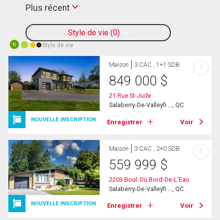
Plus récent
Style de vie
0
Style de vie
10
Maison
3 CAC , 1+1 SDB
?
849 000
$
21 Rue St-Jude
Salaberry-De-Valleyfi ..., QC
NOUVELLE INSCRIPTION
Enregistrer
Voir
Maison
3 CAC , 2+0 SDB
?
559 999
$
2203 Boul. Du Bord-De-L'Eau
Salaberry-De-Valleyfi ..., QC
NOUVELLE INSCRIPTION
Enregistrer
Voir