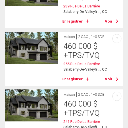
239 Rue De La Barrière
Salaberry-De-Valleyfi ..., QC
Enregistrer
Voir
Maison
2 CAC , 1+0 SDB
?
460 000
$
+TPS/TVQ
255 Rue De La Barrière
Salaberry-De-Valleyfi ..., QC
Enregistrer
Voir
Maison
2 CAC , 1+0 SDB
?
460 000
$
+TPS/TVQ
241 Rue De La Barrière
Salaberry-De-Valleyfi ..., QC