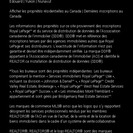
Édouard
|
Yukon
|
Nunavut
Afficher les propriétés résidentielles au Canada
|
Dernières inscriptions au
Canada
Les informations des propriétés sur ce site proviennent des inscriptions
Royal LePage
MD
et du service de distribution de données de l'Association
canadienne de l’immobilier (SDD®). SDD® met en référence des
inscriptions tenues par des agences immobilières autres que Royal
LePage et ses distributeurs. L'exactitude de l'information n'est pas
garantie et devrait être indépendamment vérifiée. La marque DDF®
appartient à l'Association canadienne de l’immobilier (ACI) et identifie le
REALTOR.ca Installation de distribution de données (SDD®).
*Tous les bureaux sont des propriétés indépendantes. Les bureaux
comprenant la mention « Services immobiliers Royal LePage
MD
Ltée »,
incluant sa division « Johnston & Daniel
MD
», « Royal LePage
MD
Credit
Valley Real Estate, Brokerage », « Royal LePage
MD
West Real Estate Services
», « Royal LePage
MD
Sussex », et « Les immeubles Mont-Tremblant »
appartiennent et sont gérés par Bridgemarq Real Estate Services
MD
.
Les marques de commerce MLS® ainsi que les logos qui s'y rapportent
désignent les services professionnels rendus par les membres
REALTORS® de l'ACI en vue de l'achat, de la vente et de la location de
biens immobiliers dans le cadre d'un système de vente collaborative.
REALTOR®, REALTORS® et le logo REALTOR® sont des marques