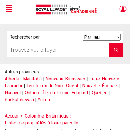
Menu
Live
En Direct
Rechercher par
Search
By
Trouvez
Entrez
votre
le
foyer
nom
de
l'école
Autres provinces :
Alberta
|
Manitoba
|
Nouveau-Brunswick
|
Terre-Neuve-et-
Labrador
|
Territoires du Nord-Ouest
|
Nouvelle-Écosse
|
Nunavut
|
Ontario
|
Île-du-Prince-Édouard
|
Québec
|
Saskatchewan
|
Yukon
Accueil
Colombie-Britannique
Listes de propriétés à louer par ville