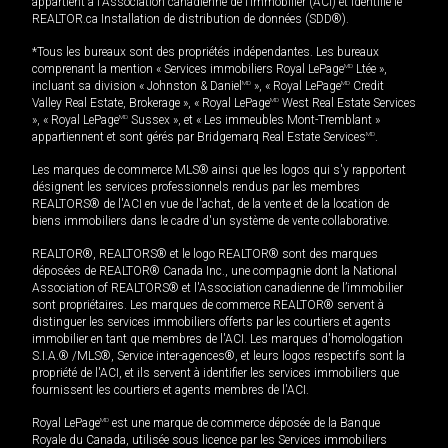
appartient à l'Association canadienne de l’immobilier (ACI) et identifie le
REALTOR.ca Installation de distribution de données (SDD®).
*Tous les bureaux sont des propriétés indépendantes. Les bureaux
comprenant la mention « Services immobiliers Royal LePage
MD
Ltée »,
incluant sa division « Johnston & Daniel
MD
», « Royal LePage
MD
Credit
Valley Real Estate, Brokerage », « Royal LePage
MD
West Real Estate Services
», « Royal LePage
MD
Sussex », et « Les immeubles Mont-Tremblant »
appartiennent et sont gérés par Bridgemarq Real Estate Services
MD
.
Les marques de commerce MLS® ainsi que les logos qui s'y rapportent
désignent les services professionnels rendus par les membres
REALTORS® de l'ACI en vue de l'achat, de la vente et de la location de
biens immobiliers dans le cadre d'un système de vente collaborative.
REALTOR®, REALTORS® et le logo REALTOR® sont des marques
déposées de REALTOR® Canada Inc., une compagnie dont la National
Association of REALTORS® et l'Association canadienne de l’immobilier
sont propriétaires. Les marques de commerce REALTOR® servent à
distinguer les services immobiliers offerts par les courtiers et agents
immobilier en tant que membres de l'ACI. Les marques d'homologation
S.I.A.® /MLS®, Service inter-agences®, et leurs logos respectifs sont la
propriété de l'ACI, et ils servent à identifier les services immobiliers que
fournissent les courtiers et agents membres de l'ACI.
Royal LePage
MD
est une marque de commerce déposée de la Banque
Royale du Canada, utilisée sous licence par les Services immobiliers