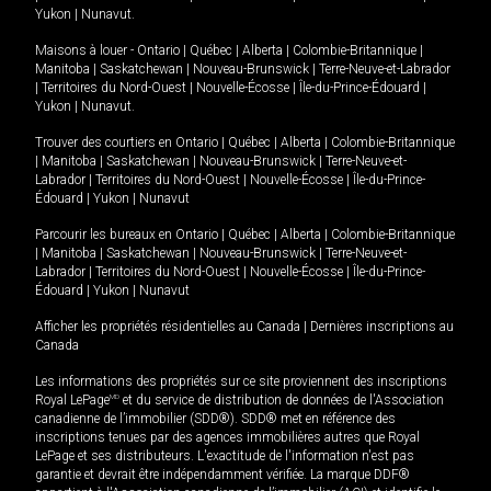
Yukon
|
Nunavut
.
Maisons à louer -
Ontario
|
Québec
|
Alberta
|
Colombie-Britannique
|
Manitoba
|
Saskatchewan
|
Nouveau-Brunswick
|
Terre-Neuve-et-Labrador
|
Territoires du Nord-Ouest
|
Nouvelle-Écosse
|
Île-du-Prince-Édouard
|
Yukon
|
Nunavut
.
Trouver des courtiers en
Ontario
|
Québec
|
Alberta
|
Colombie-Britannique
|
Manitoba
|
Saskatchewan
|
Nouveau-Brunswick
|
Terre-Neuve-et-
Labrador
|
Territoires du Nord-Ouest
|
Nouvelle-Écosse
|
Île-du-Prince-
Édouard
|
Yukon
|
Nunavut
Parcourir les bureaux en
Ontario
|
Québec
|
Alberta
|
Colombie-Britannique
|
Manitoba
|
Saskatchewan
|
Nouveau-Brunswick
|
Terre-Neuve-et-
Labrador
|
Territoires du Nord-Ouest
|
Nouvelle-Écosse
|
Île-du-Prince-
Édouard
|
Yukon
|
Nunavut
Afficher les propriétés résidentielles au Canada
|
Dernières inscriptions au
Canada
Les informations des propriétés sur ce site proviennent des inscriptions
Royal LePage
MD
et du service de distribution de données de l'Association
canadienne de l’immobilier (SDD®). SDD® met en référence des
inscriptions tenues par des agences immobilières autres que Royal
LePage et ses distributeurs. L'exactitude de l'information n'est pas
garantie et devrait être indépendamment vérifiée. La marque DDF®