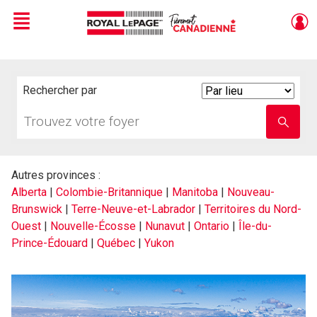
Menu
Live
En Direct
Rechercher par
Search
By
Trouvez
Entrez
votre
le
foyer
nom
de
l'école
Autres provinces :
Alberta
|
Colombie-Britannique
|
Manitoba
|
Nouveau-
Brunswick
|
Terre-Neuve-et-Labrador
|
Territoires du Nord-
Ouest
|
Nouvelle-Écosse
|
Nunavut
|
Ontario
|
Île-du-
Prince-Édouard
|
Québec
|
Yukon