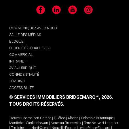
Facebook
LinkedIn
YouTube
Instagram
COMMUNIQUEZ AVEC NOUS
SALLE DES MÉDIAS
BLOGUE
PROPRIÉTÉS LUXUEUSES
COMMERCIAL
INTRANET
AVIS JURIDIQUE
CONFIDENTIALITÉ
TÉMOINS
ACCESSIBILITÉ
© SERVICES IMMOBILIERS BRIDGEMARQ
, 2026.
MD
TOUS DROITS RÉSERVÉS.
Trouver une maison
Ontario
|
Québec
|
Alberta
|
Colombie-Britannique
|
Manitoba
|
Saskatchewan
|
Nouveau-Brunswick
|
Terre-Neuve-et-Labrador
|
Territoires du Nord-Ouest
|
Nouvelle-Écosse
|
Île-du-Prince-Édouard
|