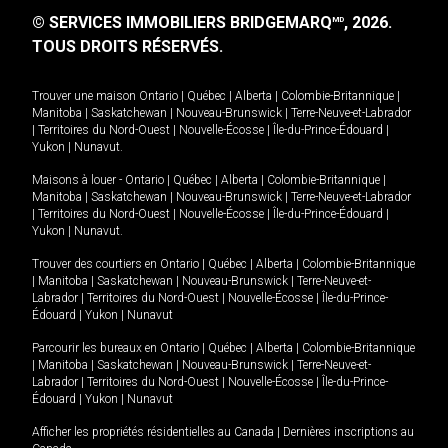
© SERVICES IMMOBILIERS BRIDGEMARQ
, 2026.
MD
TOUS DROITS RÉSERVÉS.
Trouver une maison
Ontario
|
Québec
|
Alberta
|
Colombie-Britannique
|
Manitoba
|
Saskatchewan
|
Nouveau-Brunswick
|
Terre-Neuve-et-Labrador
|
Territoires du Nord-Ouest
|
Nouvelle-Écosse
|
Île-du-Prince-Édouard
|
Yukon
|
Nunavut
.
Maisons à louer -
Ontario
|
Québec
|
Alberta
|
Colombie-Britannique
|
Manitoba
|
Saskatchewan
|
Nouveau-Brunswick
|
Terre-Neuve-et-Labrador
|
Territoires du Nord-Ouest
|
Nouvelle-Écosse
|
Île-du-Prince-Édouard
|
Yukon
|
Nunavut
.
Trouver des courtiers en
Ontario
|
Québec
|
Alberta
|
Colombie-Britannique
|
Manitoba
|
Saskatchewan
|
Nouveau-Brunswick
|
Terre-Neuve-et-
Labrador
|
Territoires du Nord-Ouest
|
Nouvelle-Écosse
|
Île-du-Prince-
Édouard
|
Yukon
|
Nunavut
Parcourir les bureaux en
Ontario
|
Québec
|
Alberta
|
Colombie-Britannique
|
Manitoba
|
Saskatchewan
|
Nouveau-Brunswick
|
Terre-Neuve-et-
Labrador
|
Territoires du Nord-Ouest
|
Nouvelle-Écosse
|
Île-du-Prince-
Édouard
|
Yukon
|
Nunavut
Afficher les propriétés résidentielles au Canada
|
Dernières inscriptions au