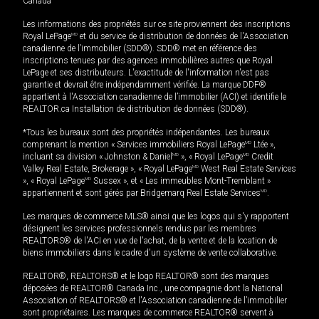
Canada
Les informations des propriétés sur ce site proviennent des inscriptions
Royal LePage
MD
et du service de distribution de données de l'Association
canadienne de l’immobilier (SDD®). SDD® met en référence des
inscriptions tenues par des agences immobilières autres que Royal
LePage et ses distributeurs. L'exactitude de l'information n'est pas
garantie et devrait être indépendamment vérifiée. La marque DDF®
appartient à l'Association canadienne de l’immobilier (ACI) et identifie le
REALTOR.ca Installation de distribution de données (SDD®).
*Tous les bureaux sont des propriétés indépendantes. Les bureaux
comprenant la mention « Services immobiliers Royal LePage
MD
Ltée »,
incluant sa division « Johnston & Daniel
MD
», « Royal LePage
MD
Credit
Valley Real Estate, Brokerage », « Royal LePage
MD
West Real Estate Services
», « Royal LePage
MD
Sussex », et « Les immeubles Mont-Tremblant »
appartiennent et sont gérés par Bridgemarq Real Estate Services
MD
.
Les marques de commerce MLS® ainsi que les logos qui s'y rapportent
désignent les services professionnels rendus par les membres
REALTORS® de l'ACI en vue de l'achat, de la vente et de la location de
biens immobiliers dans le cadre d'un système de vente collaborative.
REALTOR®, REALTORS® et le logo REALTOR® sont des marques
déposées de REALTOR® Canada Inc., une compagnie dont la National
Association of REALTORS® et l'Association canadienne de l’immobilier
sont propriétaires. Les marques de commerce REALTOR® servent à