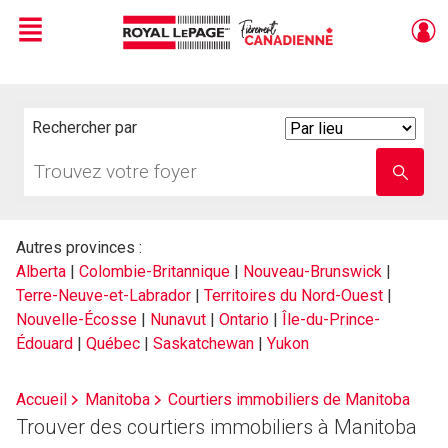
Menu
Live
En Direct
Rechercher par
Search
By
Trouvez
Entrez
votre
le
foyer
nom
de
l'école
Autres provinces :
Alberta
|
Colombie-Britannique
|
Nouveau-Brunswick
|
Terre-Neuve-et-Labrador
|
Territoires du Nord-Ouest
|
Nouvelle-Écosse
|
Nunavut
|
Ontario
|
Île-du-Prince-
Édouard
|
Québec
|
Saskatchewan
|
Yukon
Accueil
Manitoba
Courtiers immobiliers de Manitoba
Trouver des courtiers immobiliers à Manitoba