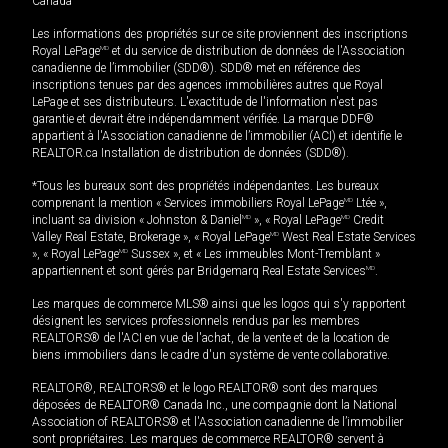
Canada
Les informations des propriétés sur ce site proviennent des inscriptions
Royal LePage
MD
et du service de distribution de données de l'Association
canadienne de l’immobilier (SDD®). SDD® met en référence des
inscriptions tenues par des agences immobilières autres que Royal
LePage et ses distributeurs. L'exactitude de l'information n'est pas
garantie et devrait être indépendamment vérifiée. La marque DDF®
appartient à l'Association canadienne de l’immobilier (ACI) et identifie le
REALTOR.ca Installation de distribution de données (SDD®).
*Tous les bureaux sont des propriétés indépendantes. Les bureaux
comprenant la mention « Services immobiliers Royal LePage
MD
Ltée »,
incluant sa division « Johnston & Daniel
MD
», « Royal LePage
MD
Credit
Valley Real Estate, Brokerage », « Royal LePage
MD
West Real Estate Services
», « Royal LePage
MD
Sussex », et « Les immeubles Mont-Tremblant »
appartiennent et sont gérés par Bridgemarq Real Estate Services
MD
.
Les marques de commerce MLS® ainsi que les logos qui s'y rapportent
désignent les services professionnels rendus par les membres
REALTORS® de l'ACI en vue de l'achat, de la vente et de la location de
biens immobiliers dans le cadre d'un système de vente collaborative.
REALTOR®, REALTORS® et le logo REALTOR® sont des marques
déposées de REALTOR® Canada Inc., une compagnie dont la National
Association of REALTORS® et l'Association canadienne de l’immobilier
sont propriétaires. Les marques de commerce REALTOR® servent à