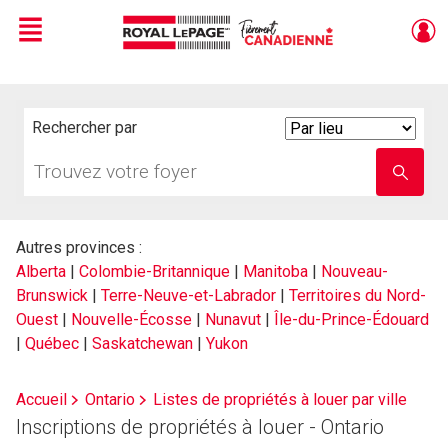
Menu
Live
En Direct
Rechercher par
Search
By
Trouvez
Entrez
votre
le
foyer
nom
de
l'école
Autres provinces :
Alberta
|
Colombie-Britannique
|
Manitoba
|
Nouveau-
Brunswick
|
Terre-Neuve-et-Labrador
|
Territoires du Nord-
Ouest
|
Nouvelle-Écosse
|
Nunavut
|
Île-du-Prince-Édouard
|
Québec
|
Saskatchewan
|
Yukon
Accueil
Ontario
Listes de propriétés à louer par ville
Inscriptions de propriétés à louer - Ontario