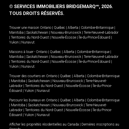
© SERVICES IMMOBILIERS BRIDGEMARQ
, 2026.
MD
TOUS DROITS RÉSERVÉS.
Trouver une maison
Ontario
|
Québec
|
Alberta
|
Colombie-Britannique
|
Manitoba
|
Saskatchewan
|
Nouveau-Brunswick
|
Terre-Neuve-et-Labrador
|
Territoires du Nord-Ouest
|
Nouvelle-Écosse
|
Île-du-Prince-Édouard
|
Yukon
|
Nunavut
.
Maisons à louer -
Ontario
|
Québec
|
Alberta
|
Colombie-Britannique
|
Manitoba
|
Saskatchewan
|
Nouveau-Brunswick
|
Terre-Neuve-et-Labrador
|
Territoires du Nord-Ouest
|
Nouvelle-Écosse
|
Île-du-Prince-Édouard
|
Yukon
|
Nunavut
.
Trouver des courtiers en
Ontario
|
Québec
|
Alberta
|
Colombie-Britannique
|
Manitoba
|
Saskatchewan
|
Nouveau-Brunswick
|
Terre-Neuve-et-
Labrador
|
Territoires du Nord-Ouest
|
Nouvelle-Écosse
|
Île-du-Prince-
Édouard
|
Yukon
|
Nunavut
Parcourir les bureaux en
Ontario
|
Québec
|
Alberta
|
Colombie-Britannique
|
Manitoba
|
Saskatchewan
|
Nouveau-Brunswick
|
Terre-Neuve-et-
Labrador
|
Territoires du Nord-Ouest
|
Nouvelle-Écosse
|
Île-du-Prince-
Édouard
|
Yukon
|
Nunavut
Afficher les propriétés résidentielles au Canada
|
Dernières inscriptions au