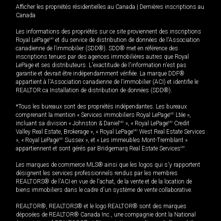
Afficher les propriétés résidentielles au Canada
|
Dernières inscriptions au
Canada
Les informations des propriétés sur ce site proviennent des inscriptions
Royal LePage
MD
et du service de distribution de données de l'Association
canadienne de l’immobilier (SDD®). SDD® met en référence des
inscriptions tenues par des agences immobilières autres que Royal
LePage et ses distributeurs. L'exactitude de l'information n'est pas
garantie et devrait être indépendamment vérifiée. La marque DDF®
appartient à l'Association canadienne de l’immobilier (ACI) et identifie le
REALTOR.ca Installation de distribution de données (SDD®).
*Tous les bureaux sont des propriétés indépendantes. Les bureaux
comprenant la mention « Services immobiliers Royal LePage
MD
Ltée »,
incluant sa division « Johnston & Daniel
MD
», « Royal LePage
MD
Credit
Valley Real Estate, Brokerage », « Royal LePage
MD
West Real Estate Services
», « Royal LePage
MD
Sussex », et « Les immeubles Mont-Tremblant »
appartiennent et sont gérés par Bridgemarq Real Estate Services
MD
.
Les marques de commerce MLS® ainsi que les logos qui s'y rapportent
désignent les services professionnels rendus par les membres
REALTORS® de l'ACI en vue de l'achat, de la vente et de la location de
biens immobiliers dans le cadre d'un système de vente collaborative.
REALTOR®, REALTORS® et le logo REALTOR® sont des marques
déposées de REALTOR® Canada Inc., une compagnie dont la National