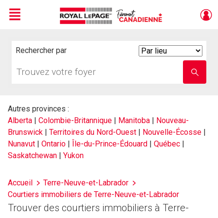
Menu
Live
En Direct
Rechercher par
Search
By
Trouvez
Entrez
votre
le
foyer
nom
de
l'école
Autres provinces :
Alberta
|
Colombie-Britannique
|
Manitoba
|
Nouveau-
Brunswick
|
Territoires du Nord-Ouest
|
Nouvelle-Écosse
|
Nunavut
|
Ontario
|
Île-du-Prince-Édouard
|
Québec
|
Saskatchewan
|
Yukon
Accueil
Terre-Neuve-et-Labrador
Courtiers immobiliers de Terre-Neuve-et-Labrador
Trouver des courtiers immobiliers à Terre-