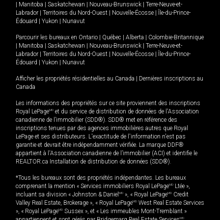
|
Manitoba
|
Saskatchewan
|
Nouveau-Brunswick
|
Terre-Neuve-et-
Labrador
|
Territoires du Nord-Ouest
|
Nouvelle-Écosse
|
Île-du-Prince-
Édouard
|
Yukon
|
Nunavut
Parcourir les bureaux en
Ontario
|
Québec
|
Alberta
|
Colombie-Britannique
|
Manitoba
|
Saskatchewan
|
Nouveau-Brunswick
|
Terre-Neuve-et-
Labrador
|
Territoires du Nord-Ouest
|
Nouvelle-Écosse
|
Île-du-Prince-
Édouard
|
Yukon
|
Nunavut
Afficher les propriétés résidentielles au Canada
|
Dernières inscriptions au
Canada
Les informations des propriétés sur ce site proviennent des inscriptions
Royal LePage
MD
et du service de distribution de données de l'Association
canadienne de l’immobilier (SDD®). SDD® met en référence des
inscriptions tenues par des agences immobilières autres que Royal
LePage et ses distributeurs. L'exactitude de l'information n'est pas
garantie et devrait être indépendamment vérifiée. La marque DDF®
appartient à l'Association canadienne de l’immobilier (ACI) et identifie le
REALTOR.ca Installation de distribution de données (SDD®).
*Tous les bureaux sont des propriétés indépendantes. Les bureaux
comprenant la mention « Services immobiliers Royal LePage
MD
Ltée »,
incluant sa division « Johnston & Daniel
MD
», « Royal LePage
MD
Credit
Valley Real Estate, Brokerage », « Royal LePage
MD
West Real Estate Services
», « Royal LePage
MD
Sussex », et « Les immeubles Mont-Tremblant »
appartiennent et sont gérés par Bridgemarq Real Estate Services
MD
.