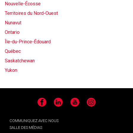
Nouvelle-Écosse
Territoires du Nord-Ouest
Nunavut
Ontario
Île-du-Prince-Édouard
Québec
Saskatchewan
Yukon
Facebook
LinkedIn
YouTube
Instagram
COMMUNIQUEZ AVEC NOUS
SALLE DES MÉDIAS