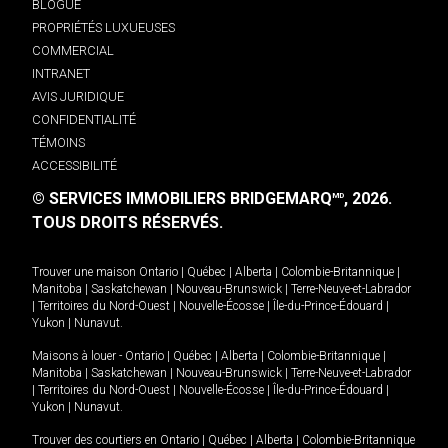
BLOGUE
PROPRIÉTÉS LUXUEUSES
COMMERCIAL
INTRANET
AVIS JURIDIQUE
CONFIDENTIALITÉ
TÉMOINS
ACCESSIBILITÉ
© SERVICES IMMOBILIERS BRIDGEMARQ
, 2026.
MD
TOUS DROITS RÉSERVÉS.
Trouver une maison
Ontario
|
Québec
|
Alberta
|
Colombie-Britannique
|
Manitoba
|
Saskatchewan
|
Nouveau-Brunswick
|
Terre-Neuve-et-Labrador
|
Territoires du Nord-Ouest
|
Nouvelle-Écosse
|
Île-du-Prince-Édouard
|
Yukon
|
Nunavut
.
Maisons à louer -
Ontario
|
Québec
|
Alberta
|
Colombie-Britannique
|
Manitoba
|
Saskatchewan
|
Nouveau-Brunswick
|
Terre-Neuve-et-Labrador
|
Territoires du Nord-Ouest
|
Nouvelle-Écosse
|
Île-du-Prince-Édouard
|
Yukon
|
Nunavut
.
Trouver des courtiers en
Ontario
|
Québec
|
Alberta
|
Colombie-Britannique