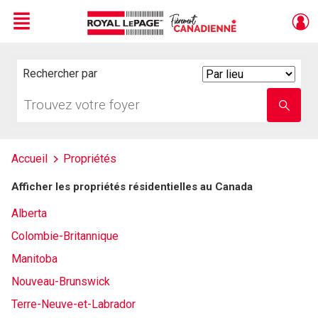
Menu
Live
En Direct
Rechercher par
Search
By
Trouvez
Entrez
votre
le
foyer
nom
de
l'école
Accueil
Propriétés
Afficher les propriétés résidentielles au Canada
Alberta
Colombie-Britannique
Manitoba
Nouveau-Brunswick
Terre-Neuve-et-Labrador