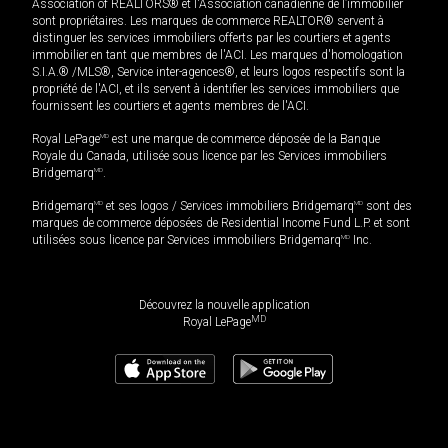
Association of REALTORS® et l'Association canadienne de l’immobilier
sont propriétaires. Les marques de commerce REALTOR® servent à
distinguer les services immobiliers offerts par les courtiers et agents
immobilier en tant que membres de l'ACI. Les marques d'homologation
S.I.A.® /MLS®, Service inter-agences®, et leurs logos respectifs sont la
propriété de l'ACI, et ils servent à identifier les services immobiliers que
fournissent les courtiers et agents membres de l'ACI.
Royal LePage
MD
est une marque de commerce déposée de la Banque
Royale du Canada, utilisée sous licence par les Services immobiliers
Bridgemarq
MD
.
Bridgemarq
MD
et ses logos / Services immobiliers Bridgemarq
MD
sont des
marques de commerce déposées de Residential Income Fund L.P. et sont
utilisées sous licence par Services immobiliers Bridgemarq
MD
Inc.
Découvrez la nouvelle application
MD
Royal LePage