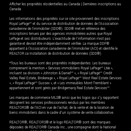
Afficher les propriétés résidentielles au Canada
|
Dernières inscriptions au
Canada
Les informations des propriétés sur ce site proviennent des inscriptions
Royal LePage
MD
et du service de distribution de données de l'Association
canadienne de l’immobilier (SDD®). SDD® met en référence des
inscriptions tenues par des agences immobilières autres que Royal
LePage et ses distributeurs. L'exactitude de l'information n'est pas
garantie et devrait être indépendamment vérifiée. La marque DDF®
appartient à l'Association canadienne de l’immobilier (ACI) et identifie le
REALTOR.ca Installation de distribution de données (SDD®).
*Tous les bureaux sont des propriétés indépendantes. Les bureaux
comprenant la mention « Services immobiliers Royal LePage
MD
Ltée »,
incluant sa division « Johnston & Daniel
MD
», « Royal LePage
MD
Credit
Valley Real Estate, Brokerage », « Royal LePage
MD
West Real Estate Services
», « Royal LePage
MD
Sussex », et « Les immeubles Mont-Tremblant »
appartiennent et sont gérés par Bridgemarq Real Estate Services
MD
.
Les marques de commerce MLS® ainsi que les logos qui s'y rapportent
désignent les services professionnels rendus par les membres
REALTORS® de l'ACI en vue de l'achat, de la vente et de la location de
biens immobiliers dans le cadre d'un système de vente collaborative.
REALTOR®, REALTORS® et le logo REALTOR® sont des marques
déposées de REALTOR® Canada Inc., une compagnie dont la National