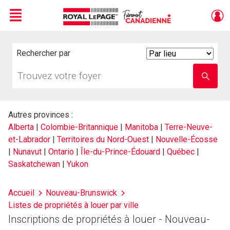
Menu
Live
En Direct
Rechercher par
Search
By
Trouvez
Entrez
votre
le
foyer
nom
de
l'école
Autres provinces :
Alberta
|
Colombie-Britannique
|
Manitoba
|
Terre-Neuve-
et-Labrador
|
Territoires du Nord-Ouest
|
Nouvelle-Écosse
|
Nunavut
|
Ontario
|
Île-du-Prince-Édouard
|
Québec
|
Saskatchewan
|
Yukon
Accueil
Nouveau-Brunswick
Listes de propriétés à louer par ville
Inscriptions de propriétés à louer - Nouveau-