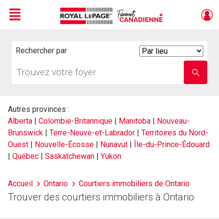
Menu
Live
En Direct
Rechercher par
Search
By
Trouvez
Entrez
votre
le
foyer
nom
de
l'école
Autres provinces :
Alberta
|
Colombie-Britannique
|
Manitoba
|
Nouveau-
Brunswick
|
Terre-Neuve-et-Labrador
|
Territoires du Nord-
Ouest
|
Nouvelle-Écosse
|
Nunavut
|
Île-du-Prince-Édouard
|
Québec
|
Saskatchewan
|
Yukon
Accueil
Ontario
Courtiers immobiliers de Ontario
Trouver des courtiers immobiliers à Ontario