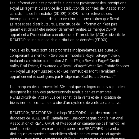
Les informations des propriétés sur ce site proviennent des inscriptions
Royal LePage
MD
et du service de distribution de données de l'Association
canadienne de l’immobilier (SDD®). SDD® met en référence des
inscriptions tenues par des agences immobilières autres que Royal
LePage et ses distributeurs. L'exactitude de l'information n'est pas
garantie et devrait être indépendamment vérifiée. La marque DDF®
appartient à l'Association canadienne de l’immobilier (ACI) et identifie le
REALTOR.ca Installation de distribution de données (SDD®).
*Tous les bureaux sont des propriétés indépendantes. Les bureaux
comprenant la mention « Services immobiliers Royal LePage
MD
Ltée »,
incluant sa division « Johnston & Daniel
MD
», « Royal LePage
MD
Credit
Valley Real Estate, Brokerage », « Royal LePage
MD
West Real Estate Services
», « Royal LePage
MD
Sussex », et « Les immeubles Mont-Tremblant »
appartiennent et sont gérés par Bridgemarq Real Estate Services
MD
.
Les marques de commerce MLS® ainsi que les logos qui s'y rapportent
désignent les services professionnels rendus par les membres
REALTORS® de l'ACI en vue de l'achat, de la vente et de la location de
biens immobiliers dans le cadre d'un système de vente collaborative.
REALTOR®, REALTORS® et le logo REALTOR® sont des marques
déposées de REALTOR® Canada Inc., une compagnie dont la National
Association of REALTORS® et l'Association canadienne de l’immobilier
sont propriétaires. Les marques de commerce REALTOR® servent à
distinguer les services immobiliers offerts par les courtiers et agents