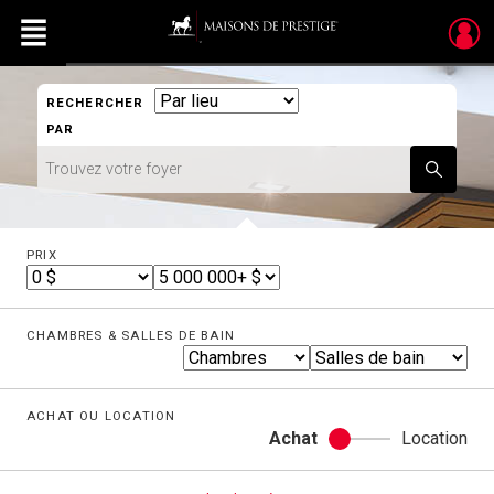
Menu
Search
Live
RECHERCHER
En Direct
By
PAR
Trouvez
Entrez
Soumettre
votre
le
foyer
nom
de
l'école
PRIX
Min
Pri
Max
Price
CHAMBRES & SALLES DE BAIN
Ch
Salles
de
bain
ACHAT OU LOCATION
Achat
Location
Achat
ou
location