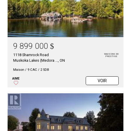
9 899 000
$
1118 Shamrock Road
MAISONS DE
PRESTIGE
Muskoka Lakes (Medora ..., ON
Maison
/
9 CAC / 2 SDB
AIME
VOIR