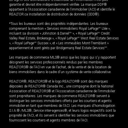
garantie et devrait être indépendamment vérifiée. La marque DDF®
appartient à l'Association canadienne de l’immobilier (ACI) et identifie le
REALTOR.ca Installation de distribution de données (SDD®).
*Tous les bureaux sont des propriétés indépendantes. Les bureaux
comprenant la mention « Services immobiliers Royal LePage
MD
Ltée »,
incluant sa division « Johnston & Daniel
MD
», « Royal LePage
MD
Credit
Valley Real Estate, Brokerage », « Royal LePage
MD
West Real Estate Services
», « Royal LePage
MD
Sussex », et « Les immeubles Mont-Tremblant »
appartiennent et sont gérés par Bridgemarq Real Estate Services
MD
.
Les marques de commerce MLS® ainsi que les logos qui s'y rapportent
désignent les services professionnels rendus par les membres
REALTORS® de l'ACI en vue de l'achat, de la vente et de la location de
biens immobiliers dans le cadre d'un système de vente collaborative.
REALTOR®, REALTORS® et le logo REALTOR® sont des marques
déposées de REALTOR® Canada Inc., une compagnie dont la National
Association of REALTORS® et l'Association canadienne de l’immobilier
sont propriétaires. Les marques de commerce REALTOR® servent à
distinguer les services immobiliers offerts par les courtiers et agents
immobilier en tant que membres de l'ACI. Les marques d'homologation
S.I.A.® /MLS®, Service inter-agences®, et leurs logos respectifs sont la
propriété de l'ACI, et ils servent à identifier les services immobiliers que
fournissent les courtiers et agents membres de l'ACI.