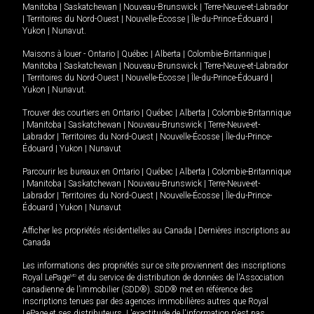
Manitoba
|
Saskatchewan
|
Nouveau-Brunswick
|
Terre-Neuve-et-Labrador
|
Territoires du Nord-Ouest
|
Nouvelle-Écosse
|
Île-du-Prince-Édouard
|
Yukon
|
Nunavut
.
Maisons à louer -
Ontario
|
Québec
|
Alberta
|
Colombie-Britannique
|
Manitoba
|
Saskatchewan
|
Nouveau-Brunswick
|
Terre-Neuve-et-Labrador
|
Territoires du Nord-Ouest
|
Nouvelle-Écosse
|
Île-du-Prince-Édouard
|
Yukon
|
Nunavut
.
Trouver des courtiers en
Ontario
|
Québec
|
Alberta
|
Colombie-Britannique
|
Manitoba
|
Saskatchewan
|
Nouveau-Brunswick
|
Terre-Neuve-et-
Labrador
|
Territoires du Nord-Ouest
|
Nouvelle-Écosse
|
Île-du-Prince-
Édouard
|
Yukon
|
Nunavut
Parcourir les bureaux en
Ontario
|
Québec
|
Alberta
|
Colombie-Britannique
|
Manitoba
|
Saskatchewan
|
Nouveau-Brunswick
|
Terre-Neuve-et-
Labrador
|
Territoires du Nord-Ouest
|
Nouvelle-Écosse
|
Île-du-Prince-
Édouard
|
Yukon
|
Nunavut
Afficher les propriétés résidentielles au Canada
|
Dernières inscriptions au
Canada
Les informations des propriétés sur ce site proviennent des inscriptions
Royal LePage
MD
et du service de distribution de données de l'Association
canadienne de l’immobilier (SDD®). SDD® met en référence des
inscriptions tenues par des agences immobilières autres que Royal
LePage et ses distributeurs. L'exactitude de l'information n'est pas