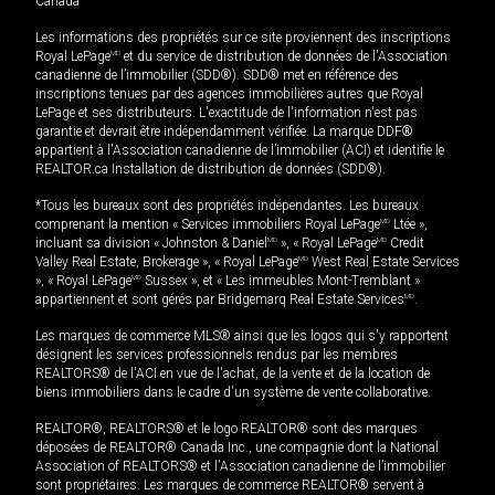
Canada
Les informations des propriétés sur ce site proviennent des inscriptions
Royal LePage
MD
et du service de distribution de données de l'Association
canadienne de l’immobilier (SDD®). SDD® met en référence des
inscriptions tenues par des agences immobilières autres que Royal
LePage et ses distributeurs. L'exactitude de l'information n'est pas
garantie et devrait être indépendamment vérifiée. La marque DDF®
appartient à l'Association canadienne de l’immobilier (ACI) et identifie le
REALTOR.ca Installation de distribution de données (SDD®).
*Tous les bureaux sont des propriétés indépendantes. Les bureaux
comprenant la mention « Services immobiliers Royal LePage
MD
Ltée »,
incluant sa division « Johnston & Daniel
MD
», « Royal LePage
MD
Credit
Valley Real Estate, Brokerage », « Royal LePage
MD
West Real Estate Services
», « Royal LePage
MD
Sussex », et « Les immeubles Mont-Tremblant »
appartiennent et sont gérés par Bridgemarq Real Estate Services
MD
.
Les marques de commerce MLS® ainsi que les logos qui s'y rapportent
désignent les services professionnels rendus par les membres
REALTORS® de l'ACI en vue de l'achat, de la vente et de la location de
biens immobiliers dans le cadre d'un système de vente collaborative.
REALTOR®, REALTORS® et le logo REALTOR® sont des marques
déposées de REALTOR® Canada Inc., une compagnie dont la National
Association of REALTORS® et l'Association canadienne de l’immobilier
sont propriétaires. Les marques de commerce REALTOR® servent à