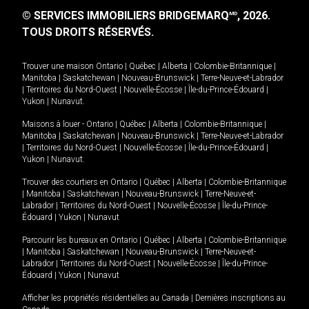
© SERVICES IMMOBILIERS BRIDGEMARQ
, 2026.
MD
TOUS DROITS RÉSERVÉS.
Trouver une maison
Ontario
|
Québec
|
Alberta
|
Colombie-Britannique
|
Manitoba
|
Saskatchewan
|
Nouveau-Brunswick
|
Terre-Neuve-et-Labrador
|
Territoires du Nord-Ouest
|
Nouvelle-Écosse
|
Île-du-Prince-Édouard
|
Yukon
|
Nunavut
.
Maisons à louer -
Ontario
|
Québec
|
Alberta
|
Colombie-Britannique
|
Manitoba
|
Saskatchewan
|
Nouveau-Brunswick
|
Terre-Neuve-et-Labrador
|
Territoires du Nord-Ouest
|
Nouvelle-Écosse
|
Île-du-Prince-Édouard
|
Yukon
|
Nunavut
.
Trouver des courtiers en
Ontario
|
Québec
|
Alberta
|
Colombie-Britannique
|
Manitoba
|
Saskatchewan
|
Nouveau-Brunswick
|
Terre-Neuve-et-
Labrador
|
Territoires du Nord-Ouest
|
Nouvelle-Écosse
|
Île-du-Prince-
Édouard
|
Yukon
|
Nunavut
Parcourir les bureaux en
Ontario
|
Québec
|
Alberta
|
Colombie-Britannique
|
Manitoba
|
Saskatchewan
|
Nouveau-Brunswick
|
Terre-Neuve-et-
Labrador
|
Territoires du Nord-Ouest
|
Nouvelle-Écosse
|
Île-du-Prince-
Édouard
|
Yukon
|
Nunavut
Afficher les propriétés résidentielles au Canada
|
Dernières inscriptions au