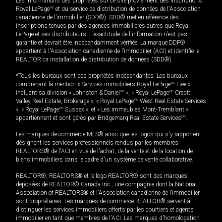
Les informations des propriétés sur ce site proviennent des inscriptions
Royal LePage
MD
et du service de distribution de données de l'Association
canadienne de l’immobilier (SDD®). SDD® met en référence des
inscriptions tenues par des agences immobilières autres que Royal
LePage et ses distributeurs. L'exactitude de l'information n'est pas
garantie et devrait être indépendamment vérifiée. La marque DDF®
appartient à l'Association canadienne de l’immobilier (ACI) et identifie le
REALTOR.ca Installation de distribution de données (SDD®).
*Tous les bureaux sont des propriétés indépendantes. Les bureaux
comprenant la mention « Services immobiliers Royal LePage
MD
Ltée »,
incluant sa division « Johnston & Daniel
MD
», « Royal LePage
MD
Credit
Valley Real Estate, Brokerage », « Royal LePage
MD
West Real Estate Services
», « Royal LePage
MD
Sussex », et « Les immeubles Mont-Tremblant »
appartiennent et sont gérés par Bridgemarq Real Estate Services
MD
.
Les marques de commerce MLS® ainsi que les logos qui s'y rapportent
désignent les services professionnels rendus par les membres
REALTORS® de l'ACI en vue de l'achat, de la vente et de la location de
biens immobiliers dans le cadre d'un système de vente collaborative.
REALTOR®, REALTORS® et le logo REALTOR® sont des marques
déposées de REALTOR® Canada Inc., une compagnie dont la National
Association of REALTORS® et l'Association canadienne de l’immobilier
sont propriétaires. Les marques de commerce REALTOR® servent à
distinguer les services immobiliers offerts par les courtiers et agents
immobilier en tant que membres de l'ACI. Les marques d'homologation