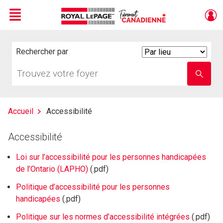
Menu
Live
En Direct
Rechercher par
Search
By
Trouvez
Entrez
votre
le
foyer
nom
de
l'école
Accueil
Accessibilité
Accessibilité
Loi sur l’accessibilité pour les personnes handicapées
de l’Ontario (LAPHO)
(.pdf)
Politique d’accessibilité pour les personnes
handicapées
(.pdf)
Politique sur les normes d’accessibilité intégrées
(.pdf)