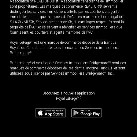
Association of REALTORS® et l'Association canadienne de l’immobilier
sont propriétaires. Les marques de commerce REALTOR® servent à
distinguer les services immobiliers offerts par les courtiers et agents
immobilier en tant que membres de l'ACI. Les marques d'homologation
S.I.A.® /MLS®, Service inter-agences®, et leurs logos respectifs sont la
propriété de l'ACI, et ils servent à identifier les services immobiliers que
fournissent les courtiers et agents membres de l'ACI.
Royal LePage
MD
est une marque de commerce déposée de la Banque
Royale du Canada, utilisée sous licence par les Services immobiliers
Bridgemarq
MD
.
Bridgemarq
MD
et ses logos / Services immobiliers Bridgemarq
MD
sont des
marques de commerce déposées de Residential Income Fund L.P. et sont
utilisées sous licence par Services immobiliers Bridgemarq
MD
Inc.
Découvrez la nouvelle application
MD
Royal LePage