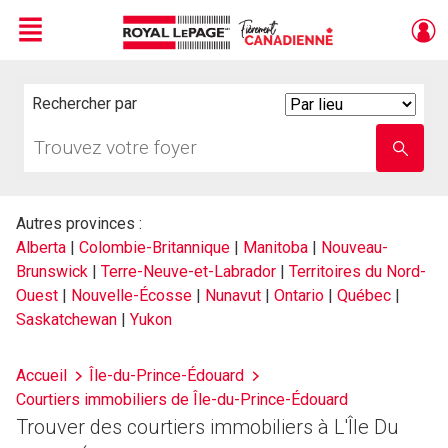
Menu
Live
En Direct
Rechercher par
Search
By
Trouvez
Entrez
votre
le
foyer
nom
de
l'école
Autres provinces :
Alberta
|
Colombie-Britannique
|
Manitoba
|
Nouveau-
Brunswick
|
Terre-Neuve-et-Labrador
|
Territoires du Nord-
Ouest
|
Nouvelle-Écosse
|
Nunavut
|
Ontario
|
Québec
|
Saskatchewan
|
Yukon
Accueil
Île-du-Prince-Édouard
Courtiers immobiliers de Île-du-Prince-Édouard
Trouver des courtiers immobiliers à L'Île Du