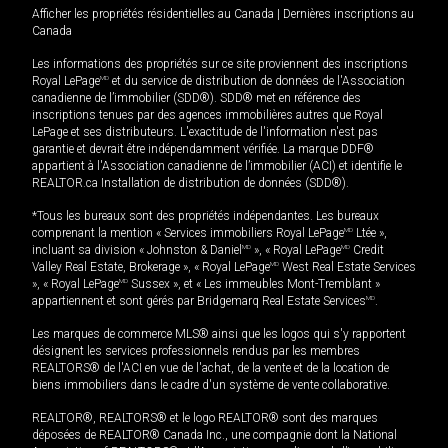
Afficher les propriétés résidentielles au Canada
|
Dernières inscriptions au
Canada
Les informations des propriétés sur ce site proviennent des inscriptions
Royal LePage
MD
et du service de distribution de données de l'Association
canadienne de l’immobilier (SDD®). SDD® met en référence des
inscriptions tenues par des agences immobilières autres que Royal
LePage et ses distributeurs. L'exactitude de l'information n'est pas
garantie et devrait être indépendamment vérifiée. La marque DDF®
appartient à l'Association canadienne de l’immobilier (ACI) et identifie le
REALTOR.ca Installation de distribution de données (SDD®).
*Tous les bureaux sont des propriétés indépendantes. Les bureaux
comprenant la mention « Services immobiliers Royal LePage
MD
Ltée »,
incluant sa division « Johnston & Daniel
MD
», « Royal LePage
MD
Credit
Valley Real Estate, Brokerage », « Royal LePage
MD
West Real Estate Services
», « Royal LePage
MD
Sussex », et « Les immeubles Mont-Tremblant »
appartiennent et sont gérés par Bridgemarq Real Estate Services
MD
.
Les marques de commerce MLS® ainsi que les logos qui s'y rapportent
désignent les services professionnels rendus par les membres
REALTORS® de l'ACI en vue de l'achat, de la vente et de la location de
biens immobiliers dans le cadre d'un système de vente collaborative.
REALTOR®, REALTORS® et le logo REALTOR® sont des marques
déposées de REALTOR® Canada Inc., une compagnie dont la National