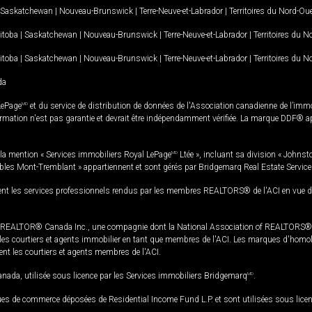
Saskatchewan
|
Nouveau-Brunswick
|
Terre-Neuve-et-Labrador
|
Territoires du Nord-Ou
itoba
|
Saskatchewan
|
Nouveau-Brunswick
|
Terre-Neuve-et-Labrador
|
Territoires du 
itoba
|
Saskatchewan
|
Nouveau-Brunswick
|
Terre-Neuve-et-Labrador
|
Territoires du 
da
LePage
MD
et du service de distribution de données de l'Association canadienne de l’im
rmation n'est pas garantie et devrait être indépendamment vérifiée. La marque DDF® appa
la mention « Services immobiliers Royal LePage
MD
Ltée », incluant sa division « Johnst
bles Mont-Tremblant » appartiennent et sont gérés par Bridgemarq Real Estate Servic
 les services professionnels rendus par les membres REALTORS® de l'ACI en vue de l'a
TOR® Canada Inc., une compagnie dont la National Association of REALTORS® et l'
s courtiers et agents immobilier en tant que membres de l'ACI. Les marques d'homolog
ssent les courtiers et agents membres de l'ACI.
da, utilisée sous licence par les Services immobiliers Bridgemarq
MD
.
s de commerce déposées de Residential Income Fund L.P. et sont utilisées sous lice