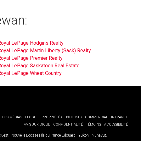
ewan:
Royal LePage Hodgins Realty
oyal LePage Martin Liberty (Sask) Realty
Royal LePage Premier Realty
Royal LePage Saskatoon Real Estate
Royal LePage Wheat Country
E DES MÉDIAS
BLOGUE
PROPRIÉTÉS LUXUEUSES
COMMERCIAL
INTRANET
AVIS JURIDIQUE
CONFIDENTIALITÉ
TÉMOINS
ACCESSIBILITÉ
-Ouest
|
Nouvelle-Écosse
|
Île-du-Prince-Édouard
|
Yukon
|
Nunavut
.