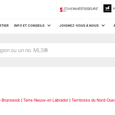
ZoneInvestisseurs RLP
RTIER
INFO ET CONSEILS
JOIGNEZ-VOUS À NOUS
-Brunswick
|
Terre-Neuve-et-Labrador
|
Territoires du Nord-Oue