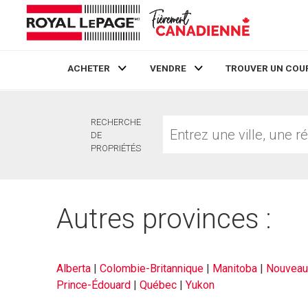
ACHETER
VENDRE
TROUVER UN COU
Live
En Direct
Entrez
RECHERCHE
une
DE
ville,
PROPRIÉTÉS
une
région
ou
un
Autres provinces :
no.
MLS®
Alberta
|
Colombie-Britannique
|
Manitoba
|
Nouveau
Prince-Édouard
|
Québec
|
Yukon