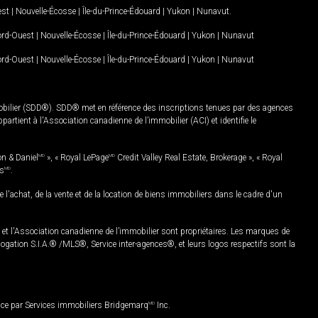
est
|
Nouvelle-Écosse
|
Île-du-Prince-Édouard
|
Yukon
|
Nunavut
.
Nord-Ouest
|
Nouvelle-Écosse
|
Île-du-Prince-Édouard
|
Yukon
|
Nunavut
Nord-Ouest
|
Nouvelle-Écosse
|
Île-du-Prince-Édouard
|
Yukon
|
Nunavut
mobilier (SDD®). SDD® met en référence des inscriptions tenues par des agences
rtient à l'Association canadienne de l’immobilier (ACI) et identifie le
on & Daniel
MD
», « Royal LePage
MD
Credit Valley Real Estate, Brokerage », « Royal
es
MD
.
chat, de la vente et de la location de biens immobiliers dans le cadre d'un
Association canadienne de l’immobilier sont propriétaires. Les marques de
ation S.I.A.® /MLS®, Service inter-agences®, et leurs logos respectifs sont la
nce par Services immobiliers Bridgemarq
MD
Inc.