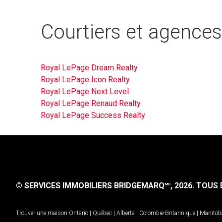
Courtiers et agence
Royal LePage Dream Realty
Royal LePage Icon Realty
Royal LePage Next Level
Royal LePage Renaud Realty
Royal LePage Success Realty
© SERVICES IMMOBILIERS BRIDGEMARQ
, 2026.
TOUS D
MD
Trouver une maison
Ontario
|
Québec
|
Alberta
|
Colombie-Britannique
|
Manitob