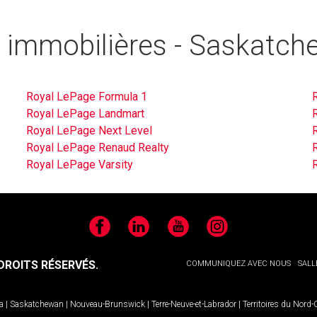
s immobilières - Saskatch
Royal LePage Formula 1
Royal LePage Landmart
R
Royal LePage Next Level
Royal LePage Renaud Realty
Royal LePage Varsity
Facebook
LinkedIn
YouTube
Instagram
ROITS RÉSERVÉS.
COMMUNIQUEZ AVEC NOUS
SALL
a
|
Saskatchewan
|
Nouveau-Brunswick
|
Terre-Neuve-et-Labrador
|
Territoires du Nord