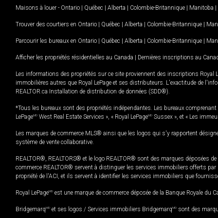
Maisons à louer -
Ontario
|
Québec
|
Alberta
|
Colombie-Britannique
|
Manitoba
|
Trouver des courtiers en
Ontario
|
Québec
|
Alberta
|
Colombie-Britannique
|
Man
Parcourir les bureaux en
Ontario
|
Québec
|
Alberta
|
Colombie-Britannique
|
Man
Afficher les propriétés résidentielles au Canada
|
Dernières inscriptions au Cana
Les informations des propriétés sur ce site proviennent des inscriptions Royal 
immobilières autres que Royal LePage et ses distributeurs. L'exactitude de l'info
REALTOR.ca Installation de distribution de données (SDD®).
*Tous les bureaux sont des propriétés indépendantes. Les bureaux comprenant 
LePage
MD
West Real Estate Services », « Royal LePage
MD
Sussex », et « Les immeu
Les marques de commerce MLS® ainsi que les logos qui s'y rapportent désignent
système de vente collaborative.
REALTOR®, REALTORS® et le logo REALTOR® sont des marques déposées de REAL
commerce REALTOR® servent à distinguer les services immobiliers offerts par le
propriété de l'ACI, et ils servent à identifier les services immobiliers que fourni
Royal LePage
MD
est une marque de commerce déposée de la Banque Royale du Cana
Bridgemarq
MD
et ses logos / Services immobiliers Bridgemarq
MD
sont des marque