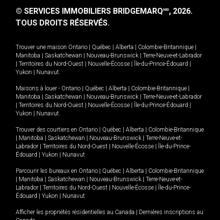
© SERVICES IMMOBILIERS BRIDGEMARQ
, 2026.
MD
TOUS DROITS RÉSERVÉS.
Trouver une maison
Ontario
|
Québec
|
Alberta
|
Colombie-Britannique
|
Manitoba
|
Saskatchewan
|
Nouveau-Brunswick
|
Terre-Neuve-et-Labrador
|
Territoires du Nord-Ouest
|
Nouvelle-Écosse
|
Île-du-Prince-Édouard
|
Yukon
|
Nunavut
.
Maisons à louer -
Ontario
|
Québec
|
Alberta
|
Colombie-Britannique
|
Manitoba
|
Saskatchewan
|
Nouveau-Brunswick
|
Terre-Neuve-et-Labrador
|
Territoires du Nord-Ouest
|
Nouvelle-Écosse
|
Île-du-Prince-Édouard
|
Yukon
|
Nunavut
.
Trouver des courtiers en
Ontario
|
Québec
|
Alberta
|
Colombie-Britannique
|
Manitoba
|
Saskatchewan
|
Nouveau-Brunswick
|
Terre-Neuve-et-
Labrador
|
Territoires du Nord-Ouest
|
Nouvelle-Écosse
|
Île-du-Prince-
Édouard
|
Yukon
|
Nunavut
Parcourir les bureaux en
Ontario
|
Québec
|
Alberta
|
Colombie-Britannique
|
Manitoba
|
Saskatchewan
|
Nouveau-Brunswick
|
Terre-Neuve-et-
Labrador
|
Territoires du Nord-Ouest
|
Nouvelle-Écosse
|
Île-du-Prince-
Édouard
|
Yukon
|
Nunavut
Afficher les propriétés résidentielles au Canada
|
Dernières inscriptions au