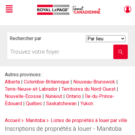
Menu
Live
En Direct
Rechercher par
Search
By
Trouvez
Entrez
votre
le
foyer
nom
de
l'école
Autres provinces :
Alberta
|
Colombie-Britannique
|
Nouveau-Brunswick
|
Terre-Neuve-et-Labrador
|
Territoires du Nord-Ouest
|
Nouvelle-Écosse
|
Nunavut
|
Ontario
|
Île-du-Prince-
Édouard
|
Québec
|
Saskatchewan
|
Yukon
Accueil
Manitoba
Listes de propriétés à louer par ville
Inscriptions de propriétés à louer - Manitoba