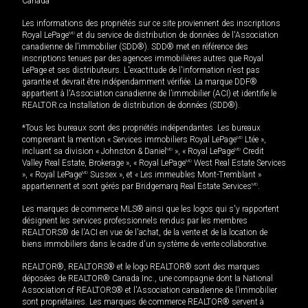
Canada
Les informations des propriétés sur ce site proviennent des inscriptions
Royal LePage
MD
et du service de distribution de données de l'Association
canadienne de l’immobilier (SDD®). SDD® met en référence des
inscriptions tenues par des agences immobilières autres que Royal
LePage et ses distributeurs. L'exactitude de l'information n'est pas
garantie et devrait être indépendamment vérifiée. La marque DDF®
appartient à l'Association canadienne de l’immobilier (ACI) et identifie le
REALTOR.ca Installation de distribution de données (SDD®).
*Tous les bureaux sont des propriétés indépendantes. Les bureaux
comprenant la mention « Services immobiliers Royal LePage
MD
Ltée »,
incluant sa division « Johnston & Daniel
MD
», « Royal LePage
MD
Credit
Valley Real Estate, Brokerage », « Royal LePage
MD
West Real Estate Services
», « Royal LePage
MD
Sussex », et « Les immeubles Mont-Tremblant »
appartiennent et sont gérés par Bridgemarq Real Estate Services
MD
.
Les marques de commerce MLS® ainsi que les logos qui s'y rapportent
désignent les services professionnels rendus par les membres
REALTORS® de l'ACI en vue de l'achat, de la vente et de la location de
biens immobiliers dans le cadre d'un système de vente collaborative.
REALTOR®, REALTORS® et le logo REALTOR® sont des marques
déposées de REALTOR® Canada Inc., une compagnie dont la National
Association of REALTORS® et l'Association canadienne de l’immobilier
sont propriétaires. Les marques de commerce REALTOR® servent à