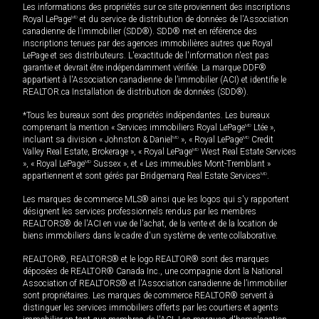
Les informations des propriétés sur ce site proviennent des inscriptions
Royal LePage
MD
et du service de distribution de données de l'Association
canadienne de l’immobilier (SDD®). SDD® met en référence des
inscriptions tenues par des agences immobilières autres que Royal
LePage et ses distributeurs. L'exactitude de l'information n'est pas
garantie et devrait être indépendamment vérifiée. La marque DDF®
appartient à l'Association canadienne de l’immobilier (ACI) et identifie le
REALTOR.ca Installation de distribution de données (SDD®).
*Tous les bureaux sont des propriétés indépendantes. Les bureaux
comprenant la mention « Services immobiliers Royal LePage
MD
Ltée »,
incluant sa division « Johnston & Daniel
MD
», « Royal LePage
MD
Credit
Valley Real Estate, Brokerage », « Royal LePage
MD
West Real Estate Services
», « Royal LePage
MD
Sussex », et « Les immeubles Mont-Tremblant »
appartiennent et sont gérés par Bridgemarq Real Estate Services
MD
.
Les marques de commerce MLS® ainsi que les logos qui s'y rapportent
désignent les services professionnels rendus par les membres
REALTORS® de l'ACI en vue de l'achat, de la vente et de la location de
biens immobiliers dans le cadre d'un système de vente collaborative.
REALTOR®, REALTORS® et le logo REALTOR® sont des marques
déposées de REALTOR® Canada Inc., une compagnie dont la National
Association of REALTORS® et l'Association canadienne de l’immobilier
sont propriétaires. Les marques de commerce REALTOR® servent à
distinguer les services immobiliers offerts par les courtiers et agents