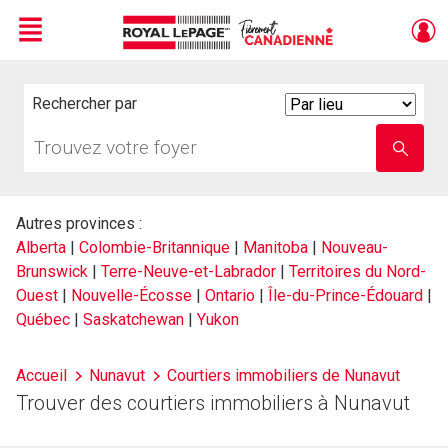
Menu
Live
En Direct
Rechercher par
Search
By
Trouvez
Entrez
votre
le
foyer
nom
de
l'école
Autres provinces :
Alberta
|
Colombie-Britannique
|
Manitoba
|
Nouveau-
Brunswick
|
Terre-Neuve-et-Labrador
|
Territoires du Nord-
Ouest
|
Nouvelle-Écosse
|
Ontario
|
Île-du-Prince-Édouard
|
Québec
|
Saskatchewan
|
Yukon
Accueil
Nunavut
Courtiers immobiliers de Nunavut
Trouver des courtiers immobiliers à Nunavut