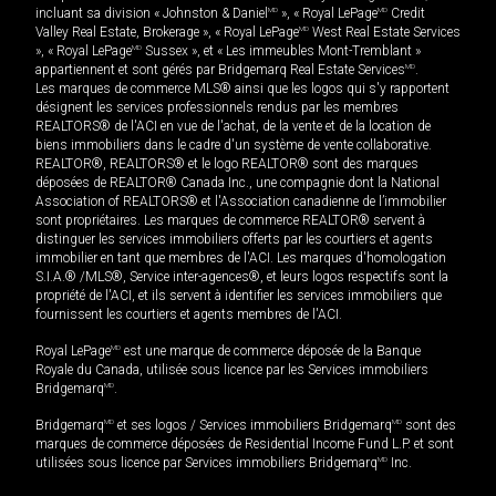
incluant sa division « Johnston & Daniel
MD
», « Royal LePage
MD
Credit
Valley Real Estate, Brokerage », « Royal LePage
MD
West Real Estate Services
», « Royal LePage
MD
Sussex », et « Les immeubles Mont-Tremblant »
appartiennent et sont gérés par Bridgemarq Real Estate Services
MD
.
Les marques de commerce MLS® ainsi que les logos qui s'y rapportent
désignent les services professionnels rendus par les membres
REALTORS® de l'ACI en vue de l'achat, de la vente et de la location de
biens immobiliers dans le cadre d'un système de vente collaborative.
REALTOR®, REALTORS® et le logo REALTOR® sont des marques
déposées de REALTOR® Canada Inc., une compagnie dont la National
Association of REALTORS® et l'Association canadienne de l’immobilier
sont propriétaires. Les marques de commerce REALTOR® servent à
distinguer les services immobiliers offerts par les courtiers et agents
immobilier en tant que membres de l'ACI. Les marques d'homologation
S.I.A.® /MLS®, Service inter-agences®, et leurs logos respectifs sont la
propriété de l'ACI, et ils servent à identifier les services immobiliers que
fournissent les courtiers et agents membres de l'ACI.
Royal LePage
MD
est une marque de commerce déposée de la Banque
Royale du Canada, utilisée sous licence par les Services immobiliers
Bridgemarq
MD
.
Bridgemarq
MD
et ses logos / Services immobiliers Bridgemarq
MD
sont des
marques de commerce déposées de Residential Income Fund L.P. et sont
utilisées sous licence par Services immobiliers Bridgemarq
MD
Inc.