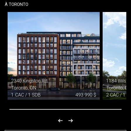
À TORONTO
2340 Kingston Rd,
1184 Wilson
Toronto, ON
Toronto, O
$
1
CAC / 1
SDB
493 990
$
2 CAC / 1 S