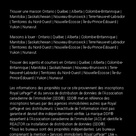
Trouver une maison
Ontario
|
Québec
|
Alberta
|
Colombie-Britannique
|
Manitoba
|
Saskatchewan
|
Nouveau-Brunswick
|
Terre-Neuve-et-Labrador
|
Territoires du Nord-Ouest
|
Nouvelle-Écosse
|
Île-du-Prince-Édouard
|
Yukon
|
Nunavut
.
Maisons à louer -
Ontario
|
Québec
|
Alberta
|
Colombie-Britannique
|
Manitoba
|
Saskatchewan
|
Nouveau-Brunswick
|
Terre-Neuve-et-Labrador
|
Territoires du Nord-Ouest
|
Nouvelle-Écosse
|
Île-du-Prince-Édouard
|
Yukon
|
Nunavut
.
Trouver des agents et courtiers en
Ontario
|
Québec
|
Alberta
|
Colombie-
Britannique
|
Manitoba
|
Saskatchewan
|
Nouveau-Brunswick
|
Terre-
Neuve-et-Labrador
|
Territoires du Nord-Ouest
|
Nouvelle-Écosse
|
Île-du-
Prince-Édouard
|
Yukon
|
Nunavut
Les informations des propriétés sur ce site proviennent des inscriptions
Royal LePage
MD
et du service de distribution de données de l'Association
canadienne de l’immobilier (SDD®). SDD® met en référence des
inscriptions tenues par des agences immobilières autres que Royal
LePage et ses distributeurs. L'exactitude de l'information n'est pas
garantie et devrait être indépendamment vérifiée. La marque DDF®
appartient à l'Association canadienne de l’immobilier (ACI) et identifie le
REALTOR.ca Installation de distribution de données (SDD®).
*Tous les bureaux sont des propriétés indépendantes. Les bureaux
comprenant la mention « Services immobiliers Royal LePage
MD
Ltée »,