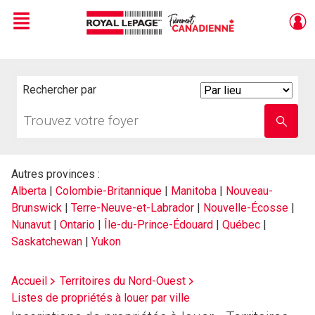
Menu
Live
En Direct
Rechercher par
Search
By
Trouvez
Entrez
votre
le
foyer
nom
de
l'école
Autres provinces :
Alberta
|
Colombie-Britannique
|
Manitoba
|
Nouveau-
Brunswick
|
Terre-Neuve-et-Labrador
|
Nouvelle-Écosse
|
Nunavut
|
Ontario
|
Île-du-Prince-Édouard
|
Québec
|
Saskatchewan
|
Yukon
Accueil
Territoires du Nord-Ouest
Listes de propriétés à louer par ville