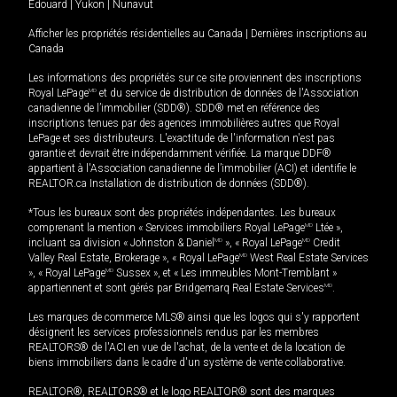
Édouard
|
Yukon
|
Nunavut
Afficher les propriétés résidentielles au Canada
|
Dernières inscriptions au
Canada
Les informations des propriétés sur ce site proviennent des inscriptions
Royal LePage
MD
et du service de distribution de données de l'Association
canadienne de l’immobilier (SDD®). SDD® met en référence des
inscriptions tenues par des agences immobilières autres que Royal
LePage et ses distributeurs. L'exactitude de l'information n'est pas
garantie et devrait être indépendamment vérifiée. La marque DDF®
appartient à l'Association canadienne de l’immobilier (ACI) et identifie le
REALTOR.ca Installation de distribution de données (SDD®).
*Tous les bureaux sont des propriétés indépendantes. Les bureaux
comprenant la mention « Services immobiliers Royal LePage
MD
Ltée »,
incluant sa division « Johnston & Daniel
MD
», « Royal LePage
MD
Credit
Valley Real Estate, Brokerage », « Royal LePage
MD
West Real Estate Services
», « Royal LePage
MD
Sussex », et « Les immeubles Mont-Tremblant »
appartiennent et sont gérés par Bridgemarq Real Estate Services
MD
.
Les marques de commerce MLS® ainsi que les logos qui s'y rapportent
désignent les services professionnels rendus par les membres
REALTORS® de l'ACI en vue de l'achat, de la vente et de la location de
biens immobiliers dans le cadre d'un système de vente collaborative.
REALTOR®, REALTORS® et le logo REALTOR® sont des marques