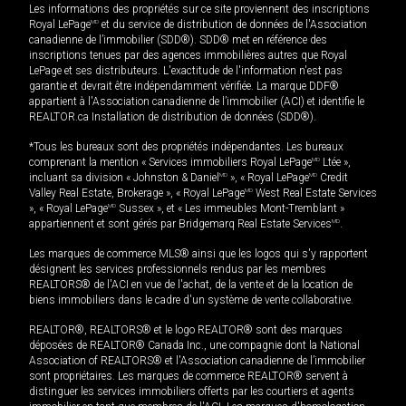
Les informations des propriétés sur ce site proviennent des inscriptions
Royal LePage
MD
et du service de distribution de données de l'Association
canadienne de l’immobilier (SDD®). SDD® met en référence des
inscriptions tenues par des agences immobilières autres que Royal
LePage et ses distributeurs. L'exactitude de l'information n'est pas
garantie et devrait être indépendamment vérifiée. La marque DDF®
appartient à l'Association canadienne de l’immobilier (ACI) et identifie le
REALTOR.ca Installation de distribution de données (SDD®).
*Tous les bureaux sont des propriétés indépendantes. Les bureaux
comprenant la mention « Services immobiliers Royal LePage
MD
Ltée »,
incluant sa division « Johnston & Daniel
MD
», « Royal LePage
MD
Credit
Valley Real Estate, Brokerage », « Royal LePage
MD
West Real Estate Services
», « Royal LePage
MD
Sussex », et « Les immeubles Mont-Tremblant »
appartiennent et sont gérés par Bridgemarq Real Estate Services
MD
.
Les marques de commerce MLS® ainsi que les logos qui s'y rapportent
désignent les services professionnels rendus par les membres
REALTORS® de l'ACI en vue de l'achat, de la vente et de la location de
biens immobiliers dans le cadre d'un système de vente collaborative.
REALTOR®, REALTORS® et le logo REALTOR® sont des marques
déposées de REALTOR® Canada Inc., une compagnie dont la National
Association of REALTORS® et l'Association canadienne de l’immobilier
sont propriétaires. Les marques de commerce REALTOR® servent à
distinguer les services immobiliers offerts par les courtiers et agents