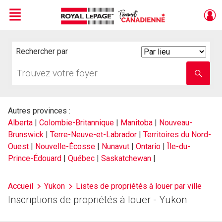
Menu
Live
En Direct
Rechercher par
Search
By
Trouvez
Entrez
votre
le
foyer
nom
de
l'école
Autres provinces :
Alberta
|
Colombie-Britannique
|
Manitoba
|
Nouveau-
Brunswick
|
Terre-Neuve-et-Labrador
|
Territoires du Nord-
Ouest
|
Nouvelle-Écosse
|
Nunavut
|
Ontario
|
Île-du-
Prince-Édouard
|
Québec
|
Saskatchewan
|
Accueil
Yukon
Listes de propriétés à louer par ville
Inscriptions de propriétés à louer - Yukon