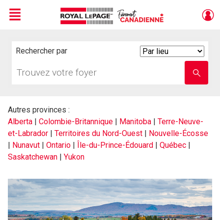
Menu
Live
En Direct
Rechercher par
Search
By
Trouvez
Entrez
votre
le
foyer
nom
de
l'école
Autres provinces :
Alberta
|
Colombie-Britannique
|
Manitoba
|
Terre-Neuve-
et-Labrador
|
Territoires du Nord-Ouest
|
Nouvelle-Écosse
|
Nunavut
|
Ontario
|
Île-du-Prince-Édouard
|
Québec
|
Saskatchewan
|
Yukon