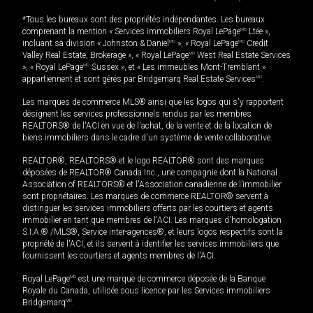
*Tous les bureaux sont des propriétés indépendantes. Les bureaux
comprenant la mention « Services immobiliers Royal LePage
MD
Ltée »,
incluant sa division « Johnston & Daniel
MD
», « Royal LePage
MD
Credit
Valley Real Estate, Brokerage », « Royal LePage
MD
West Real Estate Services
», « Royal LePage
MD
Sussex », et « Les immeubles Mont-Tremblant »
appartiennent et sont gérés par Bridgemarq Real Estate Services
MD
.
Les marques de commerce MLS® ainsi que les logos qui s'y rapportent
désignent les services professionnels rendus par les membres
REALTORS® de l'ACI en vue de l'achat, de la vente et de la location de
biens immobiliers dans le cadre d'un système de vente collaborative.
REALTOR®, REALTORS® et le logo REALTOR® sont des marques
déposées de REALTOR® Canada Inc., une compagnie dont la National
Association of REALTORS® et l'Association canadienne de l’immobilier
sont propriétaires. Les marques de commerce REALTOR® servent à
distinguer les services immobiliers offerts par les courtiers et agents
immobilier en tant que membres de l'ACI. Les marques d'homologation
S.I.A.® /MLS®, Service inter-agences®, et leurs logos respectifs sont la
propriété de l'ACI, et ils servent à identifier les services immobiliers que
fournissent les courtiers et agents membres de l'ACI.
Royal LePage
MD
est une marque de commerce déposée de la Banque
Royale du Canada, utilisée sous licence par les Services immobiliers
Bridgemarq
MD
.