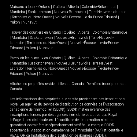
Maisons à louer -
Ontario
|
Québec
|
Alberta
|
Colombie-Britannique
|
Manitoba
|
Saskatchewan
|
Nouveau-Brunswick
|
Terre-Neuve-et-Labrador
|
Territoires du Nord-Ouest
|
Nouvelle-Écosse
|
Île-du-Prince-Édouard
|
Yukon
|
Nunavut
.
Trouver des courtiers en
Ontario
|
Québec
|
Alberta
|
Colombie-Britannique
|
Manitoba
|
Saskatchewan
|
Nouveau-Brunswick
|
Terre-Neuve-et-
Labrador
|
Territoires du Nord-Ouest
|
Nouvelle-Écosse
|
Île-du-Prince-
Édouard
|
Yukon
|
Nunavut
Parcourir les bureaux en
Ontario
|
Québec
|
Alberta
|
Colombie-Britannique
|
Manitoba
|
Saskatchewan
|
Nouveau-Brunswick
|
Terre-Neuve-et-
Labrador
|
Territoires du Nord-Ouest
|
Nouvelle-Écosse
|
Île-du-Prince-
Édouard
|
Yukon
|
Nunavut
Afficher les propriétés résidentielles au Canada
|
Dernières inscriptions au
Canada
Les informations des propriétés sur ce site proviennent des inscriptions
Royal LePage
MD
et du service de distribution de données de l'Association
canadienne de l’immobilier (SDD®). SDD® met en référence des
inscriptions tenues par des agences immobilières autres que Royal
LePage et ses distributeurs. L'exactitude de l'information n'est pas
garantie et devrait être indépendamment vérifiée. La marque DDF®
appartient à l'Association canadienne de l’immobilier (ACI) et identifie le
REALTOR.ca Installation de distribution de données (SDD®).