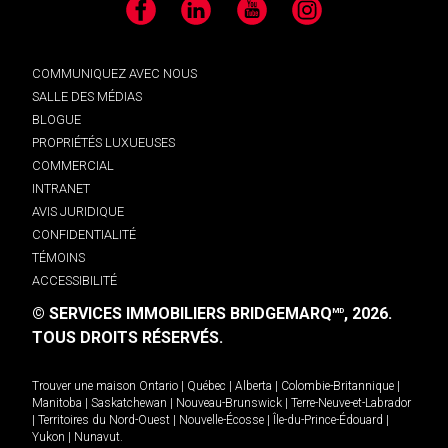
Facebook
LinkedIn
YouTube
Instagram
COMMUNIQUEZ AVEC NOUS
SALLE DES MÉDIAS
BLOGUE
PROPRIÉTÉS LUXUEUSES
COMMERCIAL
INTRANET
AVIS JURIDIQUE
CONFIDENTIALITÉ
TÉMOINS
ACCESSIBILITÉ
© SERVICES IMMOBILIERS BRIDGEMARQ
, 2026.
MD
TOUS DROITS RÉSERVÉS.
Trouver une maison
Ontario
|
Québec
|
Alberta
|
Colombie-Britannique
|
Manitoba
|
Saskatchewan
|
Nouveau-Brunswick
|
Terre-Neuve-et-Labrador
|
Territoires du Nord-Ouest
|
Nouvelle-Écosse
|
Île-du-Prince-Édouard
|
Yukon
|
Nunavut
.