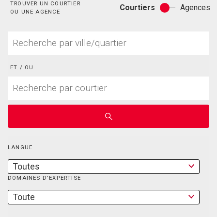
TROUVER UN COURTIER
Courtiers
Agences
OU UNE AGENCE
COURTIERS
OU
AGENCES
Recherche
par
ville/quartier
ET / OU
Recherche
par
courtier
LANGUE
Langue
Toutes
DOMAINES D'EXPERTISE
Domaines
Toute
d'expertise