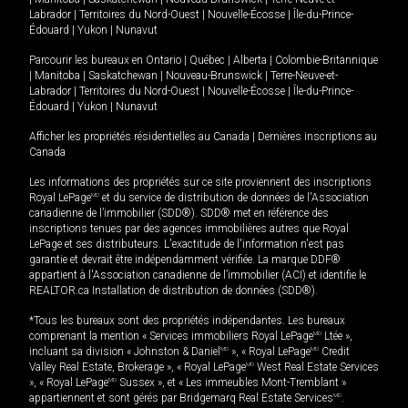
Labrador
|
Territoires du Nord-Ouest
|
Nouvelle-Écosse
|
Île-du-Prince-
Édouard
|
Yukon
|
Nunavut
Parcourir les bureaux en
Ontario
|
Québec
|
Alberta
|
Colombie-Britannique
|
Manitoba
|
Saskatchewan
|
Nouveau-Brunswick
|
Terre-Neuve-et-
Labrador
|
Territoires du Nord-Ouest
|
Nouvelle-Écosse
|
Île-du-Prince-
Édouard
|
Yukon
|
Nunavut
Afficher les propriétés résidentielles au Canada
|
Dernières inscriptions au
Canada
Les informations des propriétés sur ce site proviennent des inscriptions
Royal LePage
MD
et du service de distribution de données de l'Association
canadienne de l’immobilier (SDD®). SDD® met en référence des
inscriptions tenues par des agences immobilières autres que Royal
LePage et ses distributeurs. L'exactitude de l'information n'est pas
garantie et devrait être indépendamment vérifiée. La marque DDF®
appartient à l'Association canadienne de l’immobilier (ACI) et identifie le
REALTOR.ca Installation de distribution de données (SDD®).
*Tous les bureaux sont des propriétés indépendantes. Les bureaux
comprenant la mention « Services immobiliers Royal LePage
MD
Ltée »,
incluant sa division « Johnston & Daniel
MD
», « Royal LePage
MD
Credit
Valley Real Estate, Brokerage », « Royal LePage
MD
West Real Estate Services
», « Royal LePage
MD
Sussex », et « Les immeubles Mont-Tremblant »
appartiennent et sont gérés par Bridgemarq Real Estate Services
MD
.