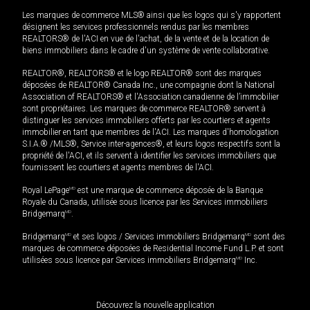
Les marques de commerce MLS® ainsi que les logos qui s'y rapportent
désignent les services professionnels rendus par les membres
REALTORS® de l'ACI en vue de l'achat, de la vente et de la location de
biens immobiliers dans le cadre d'un système de vente collaborative.
REALTOR®, REALTORS® et le logo REALTOR® sont des marques
déposées de REALTOR® Canada Inc., une compagnie dont la National
Association of REALTORS® et l'Association canadienne de l’immobilier
sont propriétaires. Les marques de commerce REALTOR® servent à
distinguer les services immobiliers offerts par les courtiers et agents
immobilier en tant que membres de l'ACI. Les marques d'homologation
S.I.A.® /MLS®, Service inter-agences®, et leurs logos respectifs sont la
propriété de l'ACI, et ils servent à identifier les services immobiliers que
fournissent les courtiers et agents membres de l'ACI.
Royal LePage
MD
est une marque de commerce déposée de la Banque
Royale du Canada, utilisée sous licence par les Services immobiliers
Bridgemarq
MD
.
Bridgemarq
MD
et ses logos / Services immobiliers Bridgemarq
MD
sont des
marques de commerce déposées de Residential Income Fund L.P. et sont
utilisées sous licence par Services immobiliers Bridgemarq
MD
Inc.
Découvrez la nouvelle application