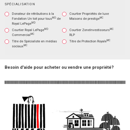
SPÉCIALISATION
HELTER
Donateur de rétributions à la
CLHMS
Courtier Propriétés de luxe
MD
MC
Fondation Un toit pour tous
de
Maisons de prestige
MD
Royal LePage
MD
MC
OMMERCIAL
Courtier Royal LePage
INVESTOREDGE
Courtier ZoneInvestisseurs
MC
Commercial
RLP
MC
OCIAL
Titre de Spécialiste en médias
PROTECTION
Titre de Protection Royale
MC
sociaux
Besoin d'aide pour acheter ou vendre une propriété?