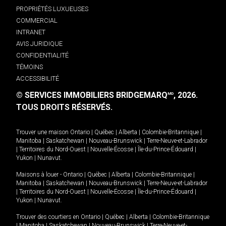
PROPRIÉTÉS LUXUEUSES
COMMERCIAL
INTRANET
AVIS JURIDIQUE
CONFIDENTIALITÉ
TÉMOINS
ACCESSIBILITÉ
© SERVICES IMMOBILIERS BRIDGEMARQ
, 2026.
MD
TOUS DROITS RÉSERVÉS.
Trouver une maison
Ontario
|
Québec
|
Alberta
|
Colombie-Britannique
|
Manitoba
|
Saskatchewan
|
Nouveau-Brunswick
|
Terre-Neuve-et-Labrador
|
Territoires du Nord-Ouest
|
Nouvelle-Écosse
|
Île-du-Prince-Édouard
|
Yukon
|
Nunavut
.
Maisons à louer -
Ontario
|
Québec
|
Alberta
|
Colombie-Britannique
|
Manitoba
|
Saskatchewan
|
Nouveau-Brunswick
|
Terre-Neuve-et-Labrador
|
Territoires du Nord-Ouest
|
Nouvelle-Écosse
|
Île-du-Prince-Édouard
|
Yukon
|
Nunavut
.
Trouver des courtiers en
Ontario
|
Québec
|
Alberta
|
Colombie-Britannique
|
Manitoba
|
Saskatchewan
|
Nouveau-Brunswick
|
Terre-Neuve-et-