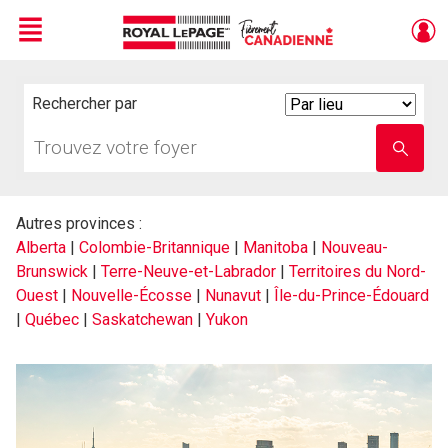
Menu
Live
En Direct
Rechercher par
Search
By
Trouvez
Entrez
votre
le
foyer
nom
de
l'école
Autres provinces :
Alberta
|
Colombie-Britannique
|
Manitoba
|
Nouveau-
Brunswick
|
Terre-Neuve-et-Labrador
|
Territoires du Nord-
Ouest
|
Nouvelle-Écosse
|
Nunavut
|
Île-du-Prince-Édouard
|
Québec
|
Saskatchewan
|
Yukon