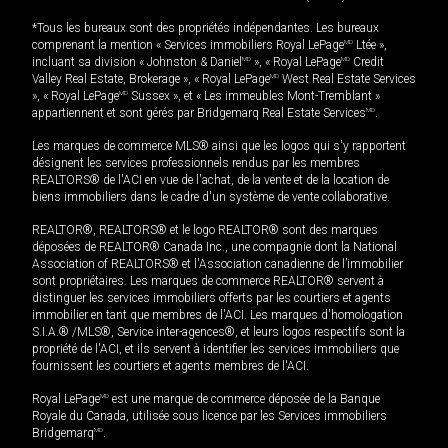
*Tous les bureaux sont des propriétés indépendantes. Les bureaux
comprenant la mention « Services immobiliers Royal LePage
MD
Ltée »,
incluant sa division « Johnston & Daniel
MD
», « Royal LePage
MD
Credit
Valley Real Estate, Brokerage », « Royal LePage
MD
West Real Estate Services
», « Royal LePage
MD
Sussex », et « Les immeubles Mont-Tremblant »
appartiennent et sont gérés par Bridgemarq Real Estate Services
MD
.
Les marques de commerce MLS® ainsi que les logos qui s'y rapportent
désignent les services professionnels rendus par les membres
REALTORS® de l'ACI en vue de l'achat, de la vente et de la location de
biens immobiliers dans le cadre d'un système de vente collaborative.
REALTOR®, REALTORS® et le logo REALTOR® sont des marques
déposées de REALTOR® Canada Inc., une compagnie dont la National
Association of REALTORS® et l'Association canadienne de l’immobilier
sont propriétaires. Les marques de commerce REALTOR® servent à
distinguer les services immobiliers offerts par les courtiers et agents
immobilier en tant que membres de l'ACI. Les marques d'homologation
S.I.A.® /MLS®, Service inter-agences®, et leurs logos respectifs sont la
propriété de l'ACI, et ils servent à identifier les services immobiliers que
fournissent les courtiers et agents membres de l'ACI.
Royal LePage
MD
est une marque de commerce déposée de la Banque
Royale du Canada, utilisée sous licence par les Services immobiliers
Bridgemarq
MD
.