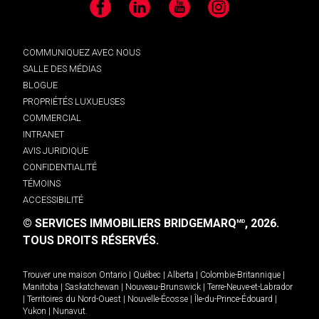
Facebook
LinkedIn
YouTube
Instagram
COMMUNIQUEZ AVEC NOUS
SALLE DES MÉDIAS
BLOGUE
PROPRIÉTÉS LUXUEUSES
COMMERCIAL
INTRANET
AVIS JURIDIQUE
CONFIDENTIALITÉ
TÉMOINS
ACCESSIBILITÉ
© SERVICES IMMOBILIERS BRIDGEMARQ
, 2026.
MD
TOUS DROITS RÉSERVÉS.
Trouver une maison
Ontario
|
Québec
|
Alberta
|
Colombie-Britannique
|
Manitoba
|
Saskatchewan
|
Nouveau-Brunswick
|
Terre-Neuve-et-Labrador
|
Territoires du Nord-Ouest
|
Nouvelle-Écosse
|
Île-du-Prince-Édouard
|
Yukon
|
Nunavut
.