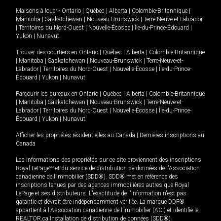
Maisons à louer -
Ontario
|
Québec
|
Alberta
|
Colombie-Britannique
|
Manitoba
|
Saskatchewan
|
Nouveau-Brunswick
|
Terre-Neuve-et-Labrador
|
Territoires du Nord-Ouest
|
Nouvelle-Écosse
|
Île-du-Prince-Édouard
|
Yukon
|
Nunavut
.
Trouver des courtiers en
Ontario
|
Québec
|
Alberta
|
Colombie-Britannique
|
Manitoba
|
Saskatchewan
|
Nouveau-Brunswick
|
Terre-Neuve-et-
Labrador
|
Territoires du Nord-Ouest
|
Nouvelle-Écosse
|
Île-du-Prince-
Édouard
|
Yukon
|
Nunavut
Parcourir les bureaux en
Ontario
|
Québec
|
Alberta
|
Colombie-Britannique
|
Manitoba
|
Saskatchewan
|
Nouveau-Brunswick
|
Terre-Neuve-et-
Labrador
|
Territoires du Nord-Ouest
|
Nouvelle-Écosse
|
Île-du-Prince-
Édouard
|
Yukon
|
Nunavut
Afficher les propriétés résidentielles au Canada
|
Dernières inscriptions au
Canada
Les informations des propriétés sur ce site proviennent des inscriptions
Royal LePage
MD
et du service de distribution de données de l'Association
canadienne de l’immobilier (SDD®). SDD® met en référence des
inscriptions tenues par des agences immobilières autres que Royal
LePage et ses distributeurs. L'exactitude de l'information n'est pas
garantie et devrait être indépendamment vérifiée. La marque DDF®
appartient à l'Association canadienne de l’immobilier (ACI) et identifie le
REALTOR.ca Installation de distribution de données (SDD®).