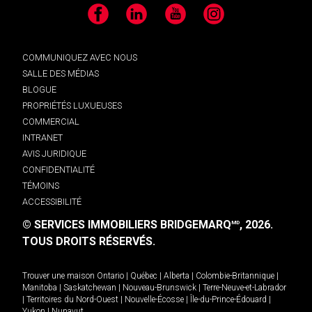
Facebook
LinkedIn
YouTube
Instagram
COMMUNIQUEZ AVEC NOUS
SALLE DES MÉDIAS
BLOGUE
PROPRIÉTÉS LUXUEUSES
COMMERCIAL
INTRANET
AVIS JURIDIQUE
CONFIDENTIALITÉ
TÉMOINS
ACCESSIBILITÉ
© SERVICES IMMOBILIERS BRIDGEMARQ
, 2026.
MD
TOUS DROITS RÉSERVÉS.
Trouver une maison
Ontario
|
Québec
|
Alberta
|
Colombie-Britannique
|
Manitoba
|
Saskatchewan
|
Nouveau-Brunswick
|
Terre-Neuve-et-Labrador
|
Territoires du Nord-Ouest
|
Nouvelle-Écosse
|
Île-du-Prince-Édouard
|
Yukon
|
Nunavut
.