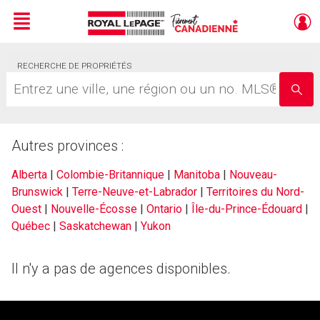
Menu
Live
RECHERCHE DE PROPRIÉTÉS
En Direct
Entrez
une
ville,
une
région
Autres provinces :
ou
un
no.
Alberta
|
Colombie-Britannique
|
Manitoba
|
Nouveau-
MLS®
Brunswick
|
Terre-Neuve-et-Labrador
|
Territoires du Nord-
Ouest
|
Nouvelle-Écosse
|
Ontario
|
Île-du-Prince-Édouard
|
Québec
|
Saskatchewan
|
Yukon
Il n'y a pas de agences disponibles.