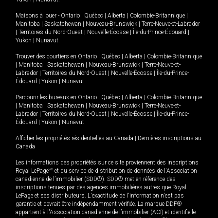
Maisons à louer -
Ontario
|
Québec
|
Alberta
|
Colombie-Britannique
|
Manitoba
|
Saskatchewan
|
Nouveau-Brunswick
|
Terre-Neuve-et-Labrador
|
Territoires du Nord-Ouest
|
Nouvelle-Écosse
|
Île-du-Prince-Édouard
|
Yukon
|
Nunavut
.
Trouver des courtiers en
Ontario
|
Québec
|
Alberta
|
Colombie-Britannique
|
Manitoba
|
Saskatchewan
|
Nouveau-Brunswick
|
Terre-Neuve-et-
Labrador
|
Territoires du Nord-Ouest
|
Nouvelle-Écosse
|
Île-du-Prince-
Édouard
|
Yukon
|
Nunavut
Parcourir les bureaux en
Ontario
|
Québec
|
Alberta
|
Colombie-Britannique
|
Manitoba
|
Saskatchewan
|
Nouveau-Brunswick
|
Terre-Neuve-et-
Labrador
|
Territoires du Nord-Ouest
|
Nouvelle-Écosse
|
Île-du-Prince-
Édouard
|
Yukon
|
Nunavut
Afficher les propriétés résidentielles au Canada
|
Dernières inscriptions au
Canada
Les informations des propriétés sur ce site proviennent des inscriptions
Royal LePage
MD
et du service de distribution de données de l'Association
canadienne de l’immobilier (SDD®). SDD® met en référence des
inscriptions tenues par des agences immobilières autres que Royal
LePage et ses distributeurs. L'exactitude de l'information n'est pas
garantie et devrait être indépendamment vérifiée. La marque DDF®
appartient à l'Association canadienne de l’immobilier (ACI) et identifie le