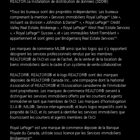
REALTOR.ca Installation de distribution de données (SDD®).
*Tous les bureaux sont des propriétés indépendantes. Les bureaux
comprenant la mention « Services immobiliers Royal LePage
MD
Ltée »,
incluant sa division « Johnston & Daniel
MD
», « Royal LePage
MD
Credit
Valley Real Estate, Brokerage », « Royal LePage
MD
West Real Estate Services
», « Royal LePage
MD
Sussex », et « Les immeubles Mont-Tremblant »
appartiennent et sont gérés par Bridgemarq Real Estate Services
MD
.
Les marques de commerce MLS® ainsi que les logos qui s'y rapportent
désignent les services professionnels rendus par les membres
REALTORS® de l'ACI en vue de l'achat, de la vente et de la location de
biens immobiliers dans le cadre d'un système de vente collaborative.
REALTOR®, REALTORS® et le logo REALTOR® sont des marques
déposées de REALTOR® Canada Inc., une compagnie dont la National
Association of REALTORS® et l'Association canadienne de l’immobilier
sont propriétaires. Les marques de commerce REALTOR® servent à
distinguer les services immobiliers offerts par les courtiers et agents
immobilier en tant que membres de l'ACI. Les marques d'homologation
S.I.A.® /MLS®, Service inter-agences®, et leurs logos respectifs sont la
propriété de l'ACI, et ils servent à identifier les services immobiliers que
fournissent les courtiers et agents membres de l'ACI.
Royal LePage
MD
est une marque de commerce déposée de la Banque
Royale du Canada, utilisée sous licence par les Services immobiliers
Bridgemarq
MD
.