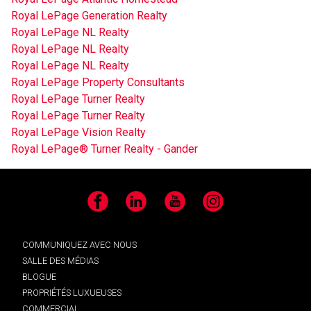
Royal LePage Generation Realty
Royal LePage NL Realty
Royal LePage NL Realty
Royal LePage NL Realty
Royal LePage Property Consultants
Royal LePage Turner Realty
Royal LePage Turner Realty
Royal LePage Vision Realty
Royal LePage® Turner Realty - Gander
Facebook
LinkedIn
YouTube
Instagram
COMMUNIQUEZ AVEC NOUS
SALLE DES MÉDIAS
BLOGUE
PROPRIÉTÉS LUXUEUSES
COMMERCIAL