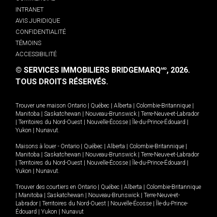
INTRANET
AVIS JURIDIQUE
CONFIDENTIALITÉ
TÉMOINS
ACCESSIBILITÉ
© SERVICES IMMOBILIERS BRIDGEMARQ
, 2026.
MD
TOUS DROITS RÉSERVÉS.
Trouver une maison
Ontario
|
Québec
|
Alberta
|
Colombie-Britannique
|
Manitoba
|
Saskatchewan
|
Nouveau-Brunswick
|
Terre-Neuve-et-Labrador
|
Territoires du Nord-Ouest
|
Nouvelle-Écosse
|
Île-du-Prince-Édouard
|
Yukon
|
Nunavut
.
Maisons à louer -
Ontario
|
Québec
|
Alberta
|
Colombie-Britannique
|
Manitoba
|
Saskatchewan
|
Nouveau-Brunswick
|
Terre-Neuve-et-Labrador
|
Territoires du Nord-Ouest
|
Nouvelle-Écosse
|
Île-du-Prince-Édouard
|
Yukon
|
Nunavut
.
Trouver des courtiers en
Ontario
|
Québec
|
Alberta
|
Colombie-Britannique
|
Manitoba
|
Saskatchewan
|
Nouveau-Brunswick
|
Terre-Neuve-et-
Labrador
|
Territoires du Nord-Ouest
|
Nouvelle-Écosse
|
Île-du-Prince-
Édouard
|
Yukon
|
Nunavut