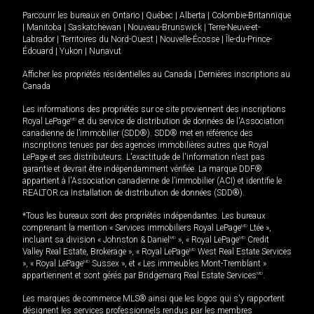
Parcourir les bureaux en
Ontario
|
Québec
|
Alberta
|
Colombie-Britannique
|
Manitoba
|
Saskatchewan
|
Nouveau-Brunswick
|
Terre-Neuve-et-
Labrador
|
Territoires du Nord-Ouest
|
Nouvelle-Écosse
|
Île-du-Prince-
Édouard
|
Yukon
|
Nunavut
Afficher les propriétés résidentielles au Canada
|
Dernières inscriptions au
Canada
Les informations des propriétés sur ce site proviennent des inscriptions
Royal LePage
MD
et du service de distribution de données de l'Association
canadienne de l’immobilier (SDD®). SDD® met en référence des
inscriptions tenues par des agences immobilières autres que Royal
LePage et ses distributeurs. L'exactitude de l'information n'est pas
garantie et devrait être indépendamment vérifiée. La marque DDF®
appartient à l'Association canadienne de l’immobilier (ACI) et identifie le
REALTOR.ca Installation de distribution de données (SDD®).
*Tous les bureaux sont des propriétés indépendantes. Les bureaux
comprenant la mention « Services immobiliers Royal LePage
MD
Ltée »,
incluant sa division « Johnston & Daniel
MD
», « Royal LePage
MD
Credit
Valley Real Estate, Brokerage », « Royal LePage
MD
West Real Estate Services
», « Royal LePage
MD
Sussex », et « Les immeubles Mont-Tremblant »
appartiennent et sont gérés par Bridgemarq Real Estate Services
MD
.
Les marques de commerce MLS® ainsi que les logos qui s'y rapportent
désignent les services professionnels rendus par les membres