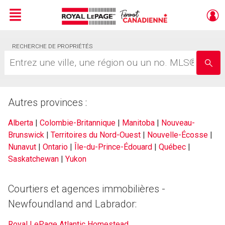
Menu
Live
RECHERCHE DE PROPRIÉTÉS
En Direct
Entrez
une
ville,
une
région
Autres provinces :
ou
un
no.
Alberta
|
Colombie-Britannique
|
Manitoba
|
Nouveau-
MLS®
Brunswick
|
Territoires du Nord-Ouest
|
Nouvelle-Écosse
|
Nunavut
|
Ontario
|
Île-du-Prince-Édouard
|
Québec
|
Saskatchewan
|
Yukon
Courtiers et agences immobilières -
Newfoundland and Labrador:
Royal LePage Atlantic Homestead