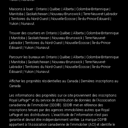
Maisons à louer -
Ontario
|
Québec
|
Alberta
|
Colombie-Britannique
|
Manitoba
|
Saskatchewan
|
Nouveau-Brunswick
|
Terre-Neuve-et-Labrador
|
Territoires du Nord-Ouest
|
Nouvelle-Écosse
|
Île-du-Prince-Édouard
|
Yukon
|
Nunavut
.
Trouver des courtiers en
Ontario
|
Québec
|
Alberta
|
Colombie-Britannique
|
Manitoba
|
Saskatchewan
|
Nouveau-Brunswick
|
Terre-Neuve-et-
Labrador
|
Territoires du Nord-Ouest
|
Nouvelle-Écosse
|
Île-du-Prince-
Édouard
|
Yukon
|
Nunavut
Parcourir les bureaux en
Ontario
|
Québec
|
Alberta
|
Colombie-Britannique
|
Manitoba
|
Saskatchewan
|
Nouveau-Brunswick
|
Terre-Neuve-et-
Labrador
|
Territoires du Nord-Ouest
|
Nouvelle-Écosse
|
Île-du-Prince-
Édouard
|
Yukon
|
Nunavut
Afficher les propriétés résidentielles au Canada
|
Dernières inscriptions au
Canada
Les informations des propriétés sur ce site proviennent des inscriptions
Royal LePage
MD
et du service de distribution de données de l'Association
canadienne de l’immobilier (SDD®). SDD® met en référence des
inscriptions tenues par des agences immobilières autres que Royal
LePage et ses distributeurs. L'exactitude de l'information n'est pas
garantie et devrait être indépendamment vérifiée. La marque DDF®
appartient à l'Association canadienne de l’immobilier (ACI) et identifie le