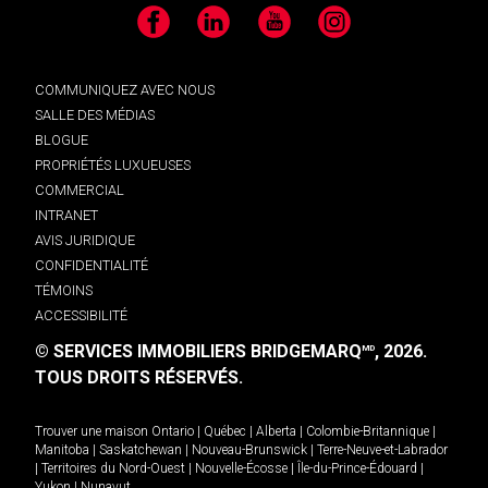
Facebook
LinkedIn
YouTube
Instagram
COMMUNIQUEZ AVEC NOUS
SALLE DES MÉDIAS
BLOGUE
PROPRIÉTÉS LUXUEUSES
COMMERCIAL
INTRANET
AVIS JURIDIQUE
CONFIDENTIALITÉ
TÉMOINS
ACCESSIBILITÉ
© SERVICES IMMOBILIERS BRIDGEMARQ
, 2026.
MD
TOUS DROITS RÉSERVÉS.
Trouver une maison
Ontario
|
Québec
|
Alberta
|
Colombie-Britannique
|
Manitoba
|
Saskatchewan
|
Nouveau-Brunswick
|
Terre-Neuve-et-Labrador
|
Territoires du Nord-Ouest
|
Nouvelle-Écosse
|
Île-du-Prince-Édouard
|
Yukon
|
Nunavut
.