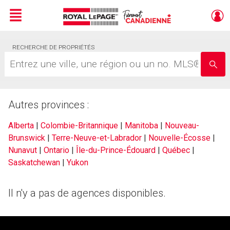
Menu
Live
RECHERCHE DE PROPRIÉTÉS
En Direct
Entrez
une
ville,
une
région
Autres provinces :
ou
un
no.
Alberta
|
Colombie-Britannique
|
Manitoba
|
Nouveau-
MLS®
Brunswick
|
Terre-Neuve-et-Labrador
|
Nouvelle-Écosse
|
Nunavut
|
Ontario
|
Île-du-Prince-Édouard
|
Québec
|
Saskatchewan
|
Yukon
Il n'y a pas de agences disponibles.