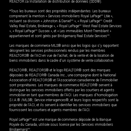
REALTOR.ca Installation de distribution de données (SDD®).
*Tous les bureaux sont des propriétés indépendantes. Les bureaux
comprenant la mention « Services immobiliers Royal LePage
MD
Ltée »,
incluant sa division « Johnston & Daniel
MD
», « Royal LePage
MD
Credit
Valley Real Estate, Brokerage », « Royal LePage
MD
West Real Estate Services
», « Royal LePage
MD
Sussex », et « Les immeubles Mont-Tremblant »
appartiennent et sont gérés par Bridgemarq Real Estate Services
MD
.
Les marques de commerce MLS® ainsi que les logos qui s'y rapportent
désignent les services professionnels rendus par les membres
REALTORS® de l'ACI en vue de l'achat, de la vente et de la location de
biens immobiliers dans le cadre d'un système de vente collaborative.
REALTOR®, REALTORS® et le logo REALTOR® sont des marques
déposées de REALTOR® Canada Inc., une compagnie dont la National
Association of REALTORS® et l'Association canadienne de l’immobilier
sont propriétaires. Les marques de commerce REALTOR® servent à
distinguer les services immobiliers offerts par les courtiers et agents
immobilier en tant que membres de l'ACI. Les marques d'homologation
S.I.A.® /MLS®, Service inter-agences®, et leurs logos respectifs sont la
propriété de l'ACI, et ils servent à identifier les services immobiliers que
fournissent les courtiers et agents membres de l'ACI.
Royal LePage
MD
est une marque de commerce déposée de la Banque
Royale du Canada, utilisée sous licence par les Services immobiliers
Bridgemarq
MD
.