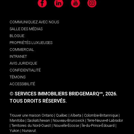
Facebook
LinkedIn
YouTube
Instagram
COMMUNIQUEZ AVEC NOUS
SALLE DES MÉDIAS
BLOGUE
PROPRIÉTÉS LUXUEUSES
COMMERCIAL
INTRANET
AVIS JURIDIQUE
CONFIDENTIALITÉ
TÉMOINS
ACCESSIBILITÉ
© SERVICES IMMOBILIERS BRIDGEMARQ
, 2026.
MD
TOUS DROITS RÉSERVÉS.
Trouver une maison
Ontario
|
Québec
|
Alberta
|
Colombie-Britannique
|
Manitoba
|
Saskatchewan
|
Nouveau-Brunswick
|
Terre-Neuve-et-Labrador
|
Territoires du Nord-Ouest
|
Nouvelle-Écosse
|
Île-du-Prince-Édouard
|
Yukon
|
Nunavut
.