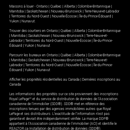
Maisons à louer -
Ontario
|
Québec
|
Alberta
|
Colombie-Britannique
|
Manitoba
|
Saskatchewan
|
Nouveau-Brunswick
|
Terre-Neuve-et-Labrador
|
Territoires du Nord-Ouest
|
Nouvelle-Écosse
|
Île-du-Prince-Édouard
|
Yukon
|
Nunavut
.
Trouver des courtiers en
Ontario
|
Québec
|
Alberta
|
Colombie-Britannique
|
Manitoba
|
Saskatchewan
|
Nouveau-Brunswick
|
Terre-Neuve-et-
Labrador
|
Territoires du Nord-Ouest
|
Nouvelle-Écosse
|
Île-du-Prince-
Édouard
|
Yukon
|
Nunavut
Parcourir les bureaux en
Ontario
|
Québec
|
Alberta
|
Colombie-Britannique
|
Manitoba
|
Saskatchewan
|
Nouveau-Brunswick
|
Terre-Neuve-et-
Labrador
|
Territoires du Nord-Ouest
|
Nouvelle-Écosse
|
Île-du-Prince-
Édouard
|
Yukon
|
Nunavut
Afficher les propriétés résidentielles au Canada
|
Dernières inscriptions au
Canada
Les informations des propriétés sur ce site proviennent des inscriptions
Royal LePage
MD
et du service de distribution de données de l'Association
canadienne de l’immobilier (SDD®). SDD® met en référence des
inscriptions tenues par des agences immobilières autres que Royal
LePage et ses distributeurs. L'exactitude de l'information n'est pas
garantie et devrait être indépendamment vérifiée. La marque DDF®
appartient à l'Association canadienne de l’immobilier (ACI) et identifie le
REALTOR.ca Installation de distribution de données (SDD®).