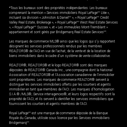
*Tous les bureaux sont des propriétés indépendantes. Les bureaux
comprenant la mention « Services immobiliers Royal LePage
MD
Ltée »,
incluant sa division « Johnston & Daniel
MD
», « Royal LePage
MD
Credit
Valley Real Estate, Brokerage », « Royal LePage
MD
West Real Estate Services
», « Royal LePage
MD
Sussex », et « Les immeubles Mont-Tremblant »
appartiennent et sont gérés par Bridgemarq Real Estate Services
MD
.
Les marques de commerce MLS® ainsi que les logos qui s'y rapportent
désignent les services professionnels rendus par les membres
REALTORS® de l'ACI en vue de l'achat, de la vente et de la location de
biens immobiliers dans le cadre d'un système de vente collaborative.
REALTOR®, REALTORS® et le logo REALTOR® sont des marques
déposées de REALTOR® Canada Inc., une compagnie dont la National
Association of REALTORS® et l'Association canadienne de l’immobilier
sont propriétaires. Les marques de commerce REALTOR® servent à
distinguer les services immobiliers offerts par les courtiers et agents
immobilier en tant que membres de l'ACI. Les marques d'homologation
S.I.A.® /MLS®, Service inter-agences®, et leurs logos respectifs sont la
propriété de l'ACI, et ils servent à identifier les services immobiliers que
fournissent les courtiers et agents membres de l'ACI.
Royal LePage
MD
est une marque de commerce déposée de la Banque
Royale du Canada, utilisée sous licence par les Services immobiliers
Bridgemarq
MD
.