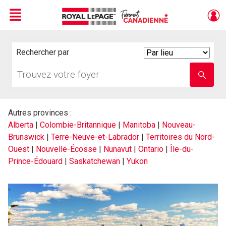
Menu
Live
En Direct
Rechercher par
Search
By
Trouvez
Entrez
votre
le
foyer
nom
de
l'école
Autres provinces :
Alberta
|
Colombie-Britannique
|
Manitoba
|
Nouveau-
Brunswick
|
Terre-Neuve-et-Labrador
|
Territoires du Nord-
Ouest
|
Nouvelle-Écosse
|
Nunavut
|
Ontario
|
Île-du-
Prince-Édouard
|
Saskatchewan
|
Yukon