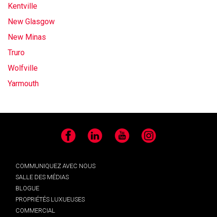
Kentville
New Glasgow
New Minas
Truro
Wolfville
Yarmouth
Facebook
LinkedIn
YouTube
Instagram
COMMUNIQUEZ AVEC NOUS
SALLE DES MÉDIAS
BLOGUE
PROPRIÉTÉS LUXUEUSES
COMMERCIAL