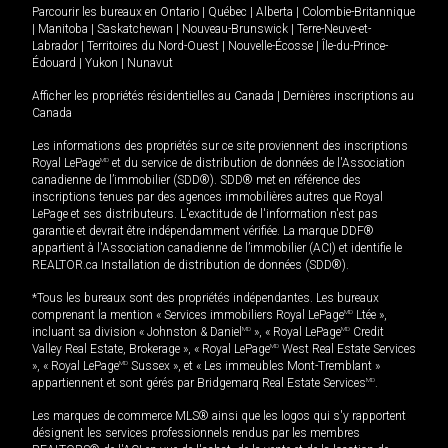
Parcourir les bureaux en
Ontario
|
Québec
|
Alberta
|
Colombie-Britannique
|
Manitoba
|
Saskatchewan
|
Nouveau-Brunswick
|
Terre-Neuve-et-
Labrador
|
Territoires du Nord-Ouest
|
Nouvelle-Écosse
|
Île-du-Prince-
Édouard
|
Yukon
|
Nunavut
Afficher les propriétés résidentielles au Canada
|
Dernières inscriptions au
Canada
Les informations des propriétés sur ce site proviennent des inscriptions
Royal LePage
MD
et du service de distribution de données de l'Association
canadienne de l’immobilier (SDD®). SDD® met en référence des
inscriptions tenues par des agences immobilières autres que Royal
LePage et ses distributeurs. L'exactitude de l'information n'est pas
garantie et devrait être indépendamment vérifiée. La marque DDF®
appartient à l'Association canadienne de l’immobilier (ACI) et identifie le
REALTOR.ca Installation de distribution de données (SDD®).
*Tous les bureaux sont des propriétés indépendantes. Les bureaux
comprenant la mention « Services immobiliers Royal LePage
MD
Ltée »,
incluant sa division « Johnston & Daniel
MD
», « Royal LePage
MD
Credit
Valley Real Estate, Brokerage », « Royal LePage
MD
West Real Estate Services
», « Royal LePage
MD
Sussex », et « Les immeubles Mont-Tremblant »
appartiennent et sont gérés par Bridgemarq Real Estate Services
MD
.
Les marques de commerce MLS® ainsi que les logos qui s'y rapportent
désignent les services professionnels rendus par les membres