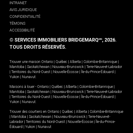
INTRANET
AVIS JURIDIQUE
CONFIDENTIALITÉ
TÉMOINS
ACCESSIBILITÉ
© SERVICES IMMOBILIERS BRIDGEMARQ
, 2026.
MD
TOUS DROITS RÉSERVÉS.
Trouver une maison
Ontario
|
Québec
|
Alberta
|
Colombie-Britannique
|
Manitoba
|
Saskatchewan
|
Nouveau-Brunswick
|
Terre-Neuve-et-Labrador
|
Territoires du Nord-Ouest
|
Nouvelle-Écosse
|
Île-du-Prince-Édouard
|
Yukon
|
Nunavut
.
Maisons à louer -
Ontario
|
Québec
|
Alberta
|
Colombie-Britannique
|
Manitoba
|
Saskatchewan
|
Nouveau-Brunswick
|
Terre-Neuve-et-Labrador
|
Territoires du Nord-Ouest
|
Nouvelle-Écosse
|
Île-du-Prince-Édouard
|
Yukon
|
Nunavut
.
Trouver des courtiers en
Ontario
|
Québec
|
Alberta
|
Colombie-Britannique
|
Manitoba
|
Saskatchewan
|
Nouveau-Brunswick
|
Terre-Neuve-et-
Labrador
|
Territoires du Nord-Ouest
|
Nouvelle-Écosse
|
Île-du-Prince-
Édouard
|
Yukon
|
Nunavut