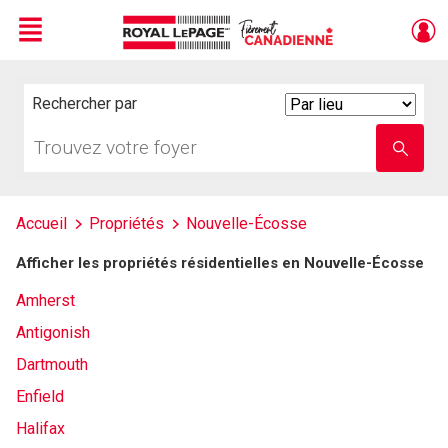
Menu
Live
En Direct
Rechercher par
Search
By
Trouvez
Entrez
votre
le
foyer
nom
de
l'école
Accueil
Propriétés
Nouvelle-Écosse
Afficher les propriétés résidentielles en Nouvelle-Écosse
Amherst
Antigonish
Dartmouth
Enfield
Halifax