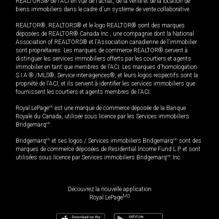
REALTORS® de l'ACI en vue de l'achat, de la vente et de la location de
biens immobiliers dans le cadre d'un système de vente collaborative.
REALTOR®, REALTORS® et le logo REALTOR® sont des marques
déposées de REALTOR® Canada Inc., une compagnie dont la National
Association of REALTORS® et l'Association canadienne de l’immobilier
sont propriétaires. Les marques de commerce REALTOR® servent à
distinguer les services immobiliers offerts par les courtiers et agents
immobilier en tant que membres de l'ACI. Les marques d'homologation
S.I.A.® /MLS®, Service inter-agences®, et leurs logos respectifs sont la
propriété de l'ACI, et ils servent à identifier les services immobiliers que
fournissent les courtiers et agents membres de l'ACI.
Royal LePage
MD
est une marque de commerce déposée de la Banque
Royale du Canada, utilisée sous licence par les Services immobiliers
Bridgemarq
MD
.
Bridgemarq
MD
et ses logos / Services immobiliers Bridgemarq
MD
sont des
marques de commerce déposées de Residential Income Fund L.P. et sont
utilisées sous licence par Services immobiliers Bridgemarq
MD
Inc.
Découvrez la nouvelle application
MD
Royal LePage