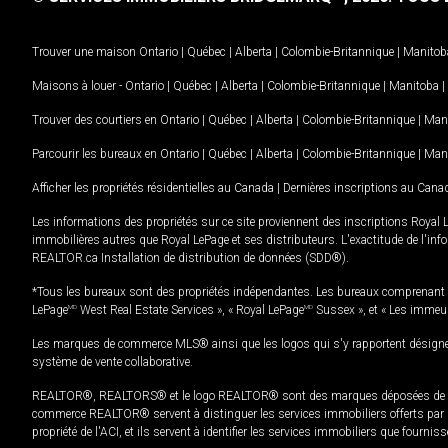
Trouver une maison
Ontario
|
Québec
|
Alberta
|
Colombie-Britannique
|
Manitob
Maisons à louer -
Ontario
|
Québec
|
Alberta
|
Colombie-Britannique
|
Manitoba
|
Trouver des courtiers en
Ontario
|
Québec
|
Alberta
|
Colombie-Britannique
|
Man
Parcourir les bureaux en
Ontario
|
Québec
|
Alberta
|
Colombie-Britannique
|
Man
Afficher les propriétés résidentielles au Canada
|
Dernières inscriptions au Cana
Les informations des propriétés sur ce site proviennent des inscriptions Royal 
immobilières autres que Royal LePage et ses distributeurs. L'exactitude de l'info
REALTOR.ca Installation de distribution de données (SDD®).
*Tous les bureaux sont des propriétés indépendantes. Les bureaux comprenant 
LePage
MD
West Real Estate Services », « Royal LePage
MD
Sussex », et « Les immeu
Les marques de commerce MLS® ainsi que les logos qui s'y rapportent désignent
système de vente collaborative.
REALTOR®, REALTORS® et le logo REALTOR® sont des marques déposées de REAL
commerce REALTOR® servent à distinguer les services immobiliers offerts par le
propriété de l'ACI, et ils servent à identifier les services immobiliers que fourni