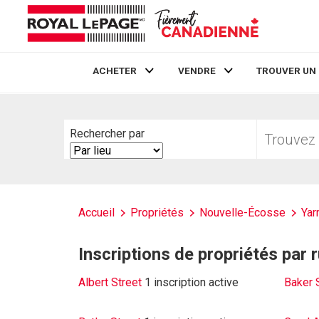
ACHETER
VENDRE
TROUVER UN
Live
En Direct
Trouvez
Rechercher par
votre
Search
foyer
By
Accueil
Propriétés
Nouvelle-Écosse
Yar
Inscriptions de propriétés par 
Albert Street
1 inscription active
Baker 