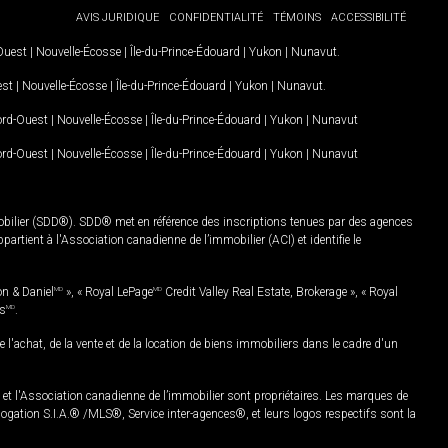
AVIS JURIDIQUE
CONFIDENTIALITÉ
TÉMOINS
ACCESSIBILITÉ
-Ouest
|
Nouvelle-Écosse
|
Île-du-Prince-Édouard
|
Yukon
|
Nunavut
.
est
|
Nouvelle-Écosse
|
Île-du-Prince-Édouard
|
Yukon
|
Nunavut
.
Nord-Ouest
|
Nouvelle-Écosse
|
Île-du-Prince-Édouard
|
Yukon
|
Nunavut
Nord-Ouest
|
Nouvelle-Écosse
|
Île-du-Prince-Édouard
|
Yukon
|
Nunavut
mobilier (SDD®). SDD® met en référence des inscriptions tenues par des agences
rtient à l'Association canadienne de l’immobilier (ACI) et identifie le
on & Daniel
MD
», « Royal LePage
MD
Credit Valley Real Estate, Brokerage », « Royal
es
MD
.
chat, de la vente et de la location de biens immobiliers dans le cadre d'un
Association canadienne de l’immobilier sont propriétaires. Les marques de
ation S.I.A.® /MLS®, Service inter-agences®, et leurs logos respectifs sont la