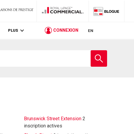
PLUS
CONNEXION
EN
Entrez
le
nom
de
l'école
Brunswick Street Extension
2
inscription actives