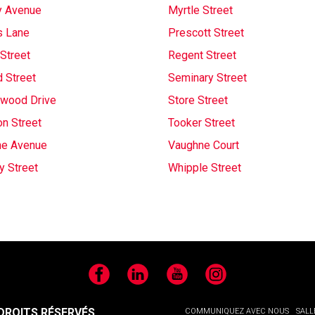
y Avenue
Myrtle Street
s Lane
Prescott Street
Street
Regent Street
 Street
Seminary Street
wood Drive
Store Street
on Street
Tooker Street
ne Avenue
Vaughne Court
y Street
Whipple Street
Facebook
LinkedIn
YouTube
Instagram
ROITS RÉSERVÉS.
COMMUNIQUEZ AVEC NOUS
SALL