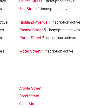
tive
Church Street
1 inscription active
ives
Elm Street
1 inscription active
ctive
Highland Avenue
1 inscription active
ves
Parade Street
51 inscription actives
on
Porter Street
2 inscription actives
ves
Water Street
1 inscription active
Argyle Street
Bond Street
Cann Street