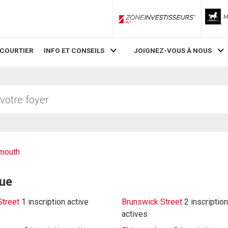
ZoneInvestisseurs RLP
 COURTIER
INFO ET CONSEILS
JOIGNEZ-VOUS À NOUS
mouth
rue
Street
1 inscription active
Brunswick Street
2 inscription
actives