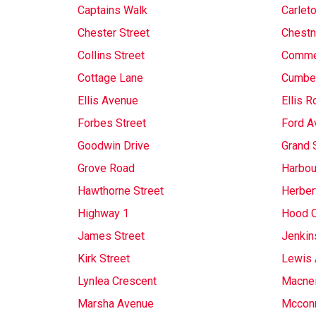
Captains Walk
Carleto
Chester Street
Chestn
Collins Street
Commer
Cottage Lane
Cumber
Ellis Avenue
Ellis R
Forbes Street
Ford A
Goodwin Drive
Grand 
Grove Road
Harbou
Hawthorne Street
Herber
Highway 1
Hood C
James Street
Jenkin
Kirk Street
Lewis 
Lynlea Crescent
Macnei
Marsha Avenue
Mcconn