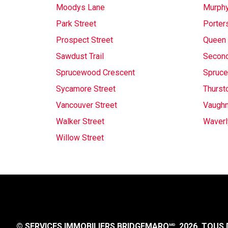
Moodys Lane
Murph
Park Street
Porter
Prospect Street
Queen 
Sawdust Trail
Second
Sprucewood Crescent
Spruce
Sycamore Street
Thurst
Vancouver Street
Vaugh
Walker Street
Waverl
Willow Street
© SERVICES IMMOBILIERS BRIDGEMARQ
, 2026.
TOUS D
MD