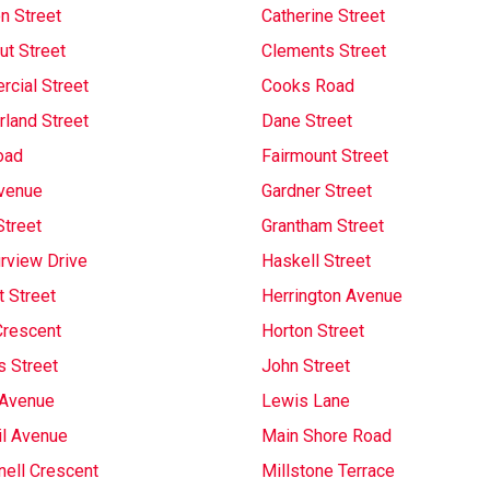
n Street
Catherine Street
ut Street
Clements Street
cial Street
Cooks Road
land Street
Dane Street
oad
Fairmount Street
venue
Gardner Street
Street
Grantham Street
rview Drive
Haskell Street
t Street
Herrington Avenue
rescent
Horton Street
s Street
John Street
Avenue
Lewis Lane
l Avenue
Main Shore Road
ell Crescent
Millstone Terrace