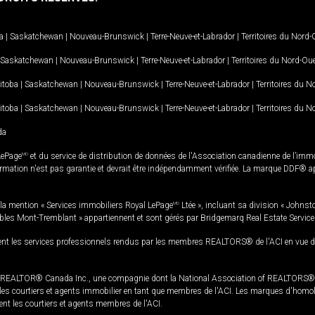
a
|
Saskatchewan
|
Nouveau-Brunswick
|
Terre-Neuve-et-Labrador
|
Territoires du Nord
Saskatchewan
|
Nouveau-Brunswick
|
Terre-Neuve-et-Labrador
|
Territoires du Nord-Ou
itoba
|
Saskatchewan
|
Nouveau-Brunswick
|
Terre-Neuve-et-Labrador
|
Territoires du 
itoba
|
Saskatchewan
|
Nouveau-Brunswick
|
Terre-Neuve-et-Labrador
|
Territoires du 
da
LePage
MD
et du service de distribution de données de l'Association canadienne de l’im
rmation n'est pas garantie et devrait être indépendamment vérifiée. La marque DDF® appa
la mention « Services immobiliers Royal LePage
MD
Ltée », incluant sa division « Johnst
bles Mont-Tremblant » appartiennent et sont gérés par Bridgemarq Real Estate Servic
 les services professionnels rendus par les membres REALTORS® de l'ACI en vue de l'a
TOR® Canada Inc., une compagnie dont la National Association of REALTORS® et l'
s courtiers et agents immobilier en tant que membres de l'ACI. Les marques d'homolog
ssent les courtiers et agents membres de l'ACI.