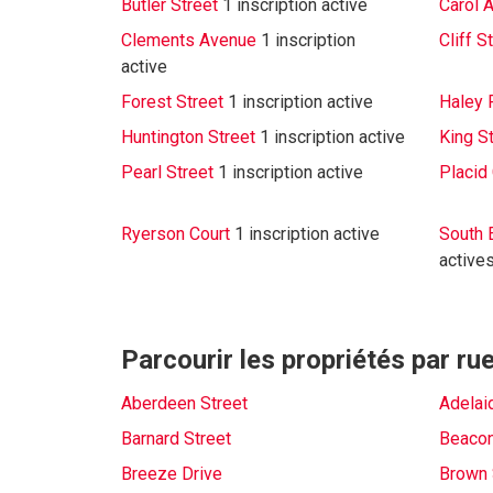
Butler Street
1 inscription active
Carol 
Clements Avenue
1 inscription
Cliff S
active
Forest Street
1 inscription active
Haley 
Huntington Street
1 inscription active
King S
Pearl Street
1 inscription active
Placid
Ryerson Court
1 inscription active
South 
active
Parcourir les propriétés par ru
Aberdeen Street
Adelai
Barnard Street
Beacon
Breeze Drive
Brown 