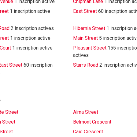
Avenue
1 inscription active
Chipman Lane
1 inscription ac
treet
1 inscription active
East Street
60 inscription act
Road
2 inscription actives
Hibernia Street
1 inscription a
treet
1 inscription active
Main Street
5 inscription acti
 Court
1 inscription active
Pleasant Street
155 inscripti
actives
East Street
60 inscription
Starrs Road
2 inscription acti
s
e
de Street
Alma Street
 Street
Belmont Crescent
Street
Caie Crescent