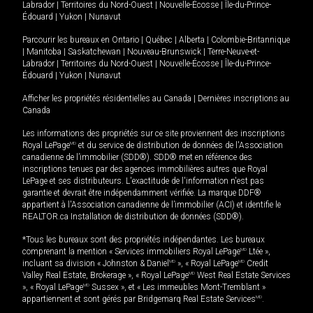
Labrador
|
Territoires du Nord-Ouest
|
Nouvelle-Écosse
|
Île-du-Prince-
Édouard
|
Yukon
|
Nunavut
Parcourir les bureaux en
Ontario
|
Québec
|
Alberta
|
Colombie-Britannique
|
Manitoba
|
Saskatchewan
|
Nouveau-Brunswick
|
Terre-Neuve-et-
Labrador
|
Territoires du Nord-Ouest
|
Nouvelle-Écosse
|
Île-du-Prince-
Édouard
|
Yukon
|
Nunavut
Afficher les propriétés résidentielles au Canada
|
Dernières inscriptions au
Canada
Les informations des propriétés sur ce site proviennent des inscriptions
Royal LePage
MD
et du service de distribution de données de l'Association
canadienne de l’immobilier (SDD®). SDD® met en référence des
inscriptions tenues par des agences immobilières autres que Royal
LePage et ses distributeurs. L'exactitude de l'information n'est pas
garantie et devrait être indépendamment vérifiée. La marque DDF®
appartient à l'Association canadienne de l’immobilier (ACI) et identifie le
REALTOR.ca Installation de distribution de données (SDD®).
*Tous les bureaux sont des propriétés indépendantes. Les bureaux
comprenant la mention « Services immobiliers Royal LePage
MD
Ltée »,
incluant sa division « Johnston & Daniel
MD
», « Royal LePage
MD
Credit
Valley Real Estate, Brokerage », « Royal LePage
MD
West Real Estate Services
», « Royal LePage
MD
Sussex », et « Les immeubles Mont-Tremblant »
appartiennent et sont gérés par Bridgemarq Real Estate Services
MD
.