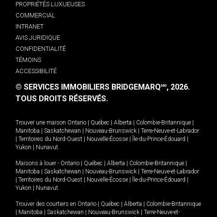
PROPRIÉTÉS LUXUEUSES
COMMERCIAL
INTRANET
AVIS JURIDIQUE
CONFIDENTIALITÉ
TÉMOINS
ACCESSIBILITÉ
© SERVICES IMMOBILIERS BRIDGEMARQ
, 2026.
MD
TOUS DROITS RÉSERVÉS.
Trouver une maison
Ontario
|
Québec
|
Alberta
|
Colombie-Britannique
|
Manitoba
|
Saskatchewan
|
Nouveau-Brunswick
|
Terre-Neuve-et-Labrador
|
Territoires du Nord-Ouest
|
Nouvelle-Écosse
|
Île-du-Prince-Édouard
|
Yukon
|
Nunavut
.
Maisons à louer -
Ontario
|
Québec
|
Alberta
|
Colombie-Britannique
|
Manitoba
|
Saskatchewan
|
Nouveau-Brunswick
|
Terre-Neuve-et-Labrador
|
Territoires du Nord-Ouest
|
Nouvelle-Écosse
|
Île-du-Prince-Édouard
|
Yukon
|
Nunavut
.
Trouver des courtiers en
Ontario
|
Québec
|
Alberta
|
Colombie-Britannique
|
Manitoba
|
Saskatchewan
|
Nouveau-Brunswick
|
Terre-Neuve-et-