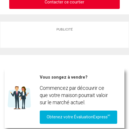
Contacter ce courtier
Demander des infos sur cette inscription
PUBLICITÉ
Prénom
et
Nom
Courriel
En cliquant sur le bouton « soumettre », vous consentez à nos conditions d'utilisation et
vous nous fournissez l'autorisation écrite de communiquer avec vous.
Téléphone
(Optionnel)
Vous songez à vendre?
Message
Commencez par découvrir ce
que votre maison pourrait valoir
sur le marché actuel.
MC
Obtenez votre ÉvaluationExpress