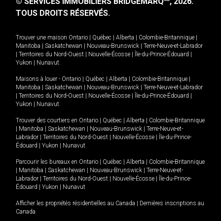
© SERVICES IMMOBILIERS BRIDGEMARQ
, 2026.
TOUS DROITS RÉSERVÉS.
Trouver une maison
Ontario
|
Québec
|
Alberta
|
Colombie-Britannique
|
Manitoba
|
Saskatchewan
|
Nouveau-Brunswick
|
Terre-Neuve-et-Labrador
|
Territoires du Nord-Ouest
|
Nouvelle-Écosse
|
Île-du-Prince-Édouard
|
Yukon
|
Nunavut
.
Maisons à louer -
Ontario
|
Québec
|
Alberta
|
Colombie-Britannique
|
Manitoba
|
Saskatchewan
|
Nouveau-Brunswick
|
Terre-Neuve-et-Labrador
|
Territoires du Nord-Ouest
|
Nouvelle-Écosse
|
Île-du-Prince-Édouard
|
Yukon
|
Nunavut
.
Trouver des courtiers en
Ontario
|
Québec
|
Alberta
|
Colombie-Britannique
|
Manitoba
|
Saskatchewan
|
Nouveau-Brunswick
|
Terre-Neuve-et-
Labrador
|
Territoires du Nord-Ouest
|
Nouvelle-Écosse
|
Île-du-Prince-
Édouard
|
Yukon
|
Nunavut
Parcourir les bureaux en
Ontario
|
Québec
|
Alberta
|
Colombie-Britannique
|
Manitoba
|
Saskatchewan
|
Nouveau-Brunswick
|
Terre-Neuve-et-
Labrador
|
Territoires du Nord-Ouest
|
Nouvelle-Écosse
|
Île-du-Prince-
Édouard
|
Yukon
|
Nunavut
Afficher les propriétés résidentielles au Canada
|
Dernières inscriptions au
Canada