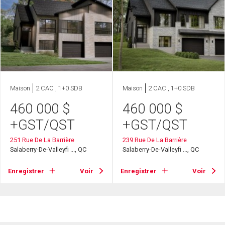
Maison
2 CAC , 1+0 SDB
Maison
2 CAC , 1+0 SDB
460 000
$
460 000
$
+GST/QST
+GST/QST
251 Rue De La Barrière
239 Rue De La Barrière
Salaberry-De-Valleyfi ..., QC
Salaberry-De-Valleyfi ..., QC
Enregistrer
Voir
Enregistrer
Voir