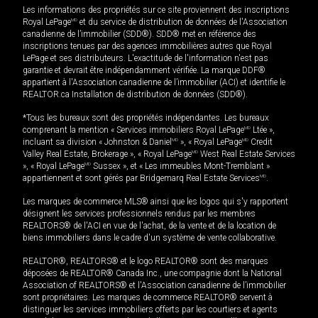
Les informations des propriétés sur ce site proviennent des inscriptions
Royal LePage
MD
et du service de distribution de données de l'Association
canadienne de l’immobilier (SDD®). SDD® met en référence des
inscriptions tenues par des agences immobilières autres que Royal
LePage et ses distributeurs. L'exactitude de l'information n'est pas
garantie et devrait être indépendamment vérifiée. La marque DDF®
appartient à l'Association canadienne de l’immobilier (ACI) et identifie le
REALTOR.ca Installation de distribution de données (SDD®).
*Tous les bureaux sont des propriétés indépendantes. Les bureaux
comprenant la mention « Services immobiliers Royal LePage
MD
Ltée »,
incluant sa division « Johnston & Daniel
MD
», « Royal LePage
MD
Credit
Valley Real Estate, Brokerage », « Royal LePage
MD
West Real Estate Services
», « Royal LePage
MD
Sussex », et « Les immeubles Mont-Tremblant »
appartiennent et sont gérés par Bridgemarq Real Estate Services
MD
.
Les marques de commerce MLS® ainsi que les logos qui s'y rapportent
désignent les services professionnels rendus par les membres
REALTORS® de l'ACI en vue de l'achat, de la vente et de la location de
biens immobiliers dans le cadre d'un système de vente collaborative.
REALTOR®, REALTORS® et le logo REALTOR® sont des marques
déposées de REALTOR® Canada Inc., une compagnie dont la National
Association of REALTORS® et l'Association canadienne de l’immobilier
sont propriétaires. Les marques de commerce REALTOR® servent à
distinguer les services immobiliers offerts par les courtiers et agents