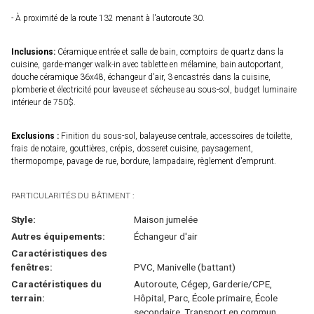
- À proximité de la route 132 menant à l'autoroute 30.
Inclusions:
Céramique entrée et salle de bain, comptoirs de quartz dans la
cuisine, garde-manger walk-in avec tablette en mélamine, bain autoportant,
douche céramique 36x48, échangeur d'air, 3 encastrés dans la cuisine,
plomberie et électricité pour laveuse et sécheuse au sous-sol, budget luminaire
intérieur de 750$.
Exclusions :
Finition du sous-sol, balayeuse centrale, accessoires de toilette,
frais de notaire, gouttières, crépis, dosseret cuisine, paysagement,
thermopompe, pavage de rue, bordure, lampadaire, règlement d'emprunt.
PARTICULARITÉS DU BÂTIMENT :
Style:
Maison jumelée
Autres équipements:
Échangeur d'air
Caractéristiques des
fenêtres:
PVC, Manivelle (battant)
Caractéristiques du
Autoroute, Cégep, Garderie/CPE,
terrain:
Hôpital, Parc, École primaire, École
secondaire, Transport en commun