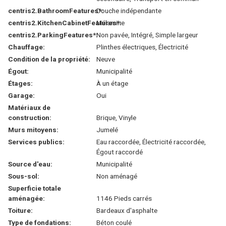
centris2.BathroomFeatures*:
Douche indépendante
centris2.KitchenCabinetFeatures*:
Mélamine
centris2.ParkingFeatures*:
Non pavée, Intégré, Simple largeur
Chauffage:
Plinthes électriques, Électricité
Condition de la propriété:
Neuve
Égout:
Municipalité
Étages:
À un étage
Garage:
Oui
Matériaux de
construction:
Brique, Vinyle
Murs mitoyens:
Jumelé
Services publics:
Eau raccordée, Électricité raccordée,
Égout raccordé
Source d'eau:
Municipalité
Sous-sol:
Non aménagé
Superficie totale
aménagée:
1146 Pieds carrés
Toiture:
Bardeaux d'asphalte
Type de fondations:
Béton coulé