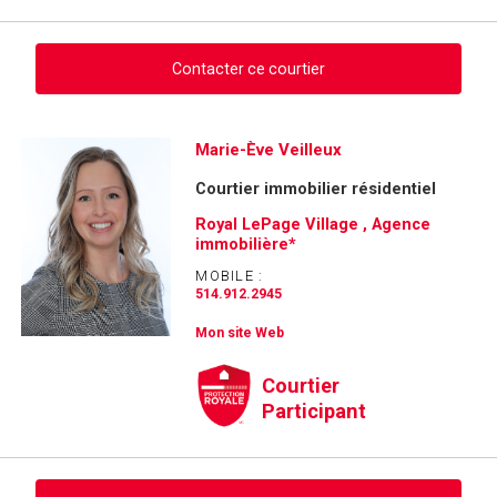
Contacter ce courtier
Demander des infos sur cette inscription
Marie-Ève Veilleux
Courtier immobilier résidentiel
Prénom
et
Royal LePage Village , Agence
Nom
immobilière*
Courriel
MOBILE :
514.912.2945
Téléphone
(Optionnel)
Mon site Web
Message
Courtier
Participant