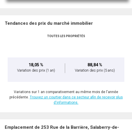
Tendances des prix du marché immobilier
TOUTES LES PROPRIÉTÉS
En cliquant sur le bouton « soumettre », vous consentez à nos conditions d'utilisation et
vous nous fournissez l'autorisation écrite de communiquer avec vous.
18,05 %
88,84 %
Variation des prix
(1 an)
Variation des prix
(5 ans)
Variations sur 1 an comparativement au même mois de l'année
précédente.
Trouvez un courtier dans ce secteur afin de recevoir plus
d'informations.
Emplacement de 253 Rue de la Barrière, Salaberry-de-