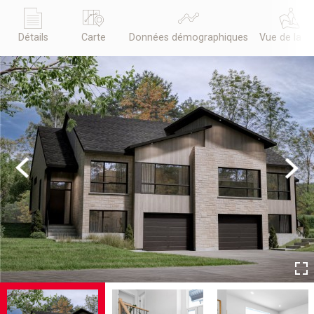
Détails
Carte
Données démographiques
Vue de la r
Previous
Next