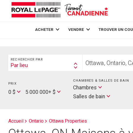
Live
En Direct
ACHETER
VENDRE
TROUVER UN COU
Rechercher
Trouvez
RECHERCHER PAR
votre
Par lieu
Search
foyer
By
CHAMBRES & SALLES DE BAIN
PRIX
Min
Salles
Chambres
Price
Max
0 $
5 000 000+ $
de
Salles de bain
Price
bain
Accueil
Ontario
Ottawa Properties