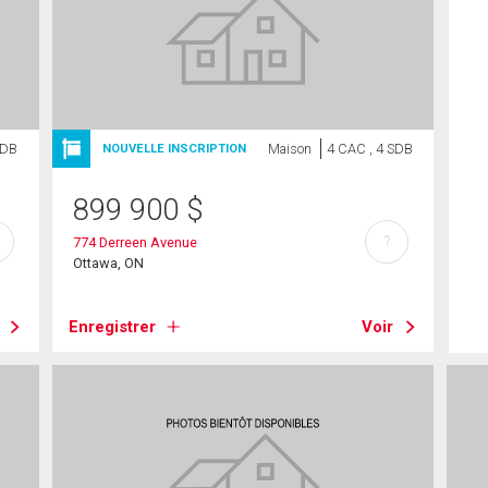
SDB
Maison
4 CAC , 4 SDB
NOUVELLE INSCRIPTION
899 900
$
?
774 Derreen Avenue
Ottawa, ON
Enregistrer
Voir