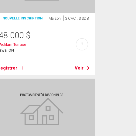
Maison
3 CAC , 3 SDB
NOUVELLE INSCRIPTION
48 000
$
?
Acklam Terrace
tawa, ON
egistrer
Voir