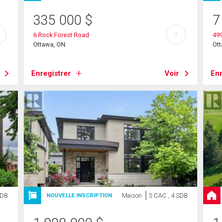
335 000
$
7
?
6 Rock Forest Road
499
Ottawa, ON
Ot
Enregistrer
Voir
Enr
SDB
Maison
5 CAC , 4 SDB
NOUVELLE INSCRIPTION