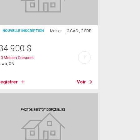
Maison
3 CAC , 2 SDB
NOUVELLE INSCRIPTION
34 900
$
?
10 Mclean Crescent
tawa, ON
egistrer
Voir