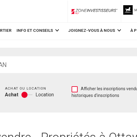
ZoneInvestisseurs RLP
RTIER
INFO ET CONSEILS
JOIGNEZ-VOUS À NOUS
À 
Chambres
Afficher
ACHAT OU LOCATION
Afficher les inscriptions vend
Achat
Location
les
historiques d'inscriptions
Achat
inscriptions
ou
vendues
location
et
les
historiques
d'inscriptions