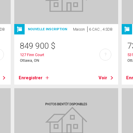
SDB
Maison
6 CAC , 4 SDB
NOUVELLE INSCRIPTION
849 900
$
7
?
127 Finn Court
53
Ottawa, ON
Ot
Enregistrer
Voir
Enr