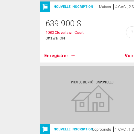
Maison
4 CAC , 2 
NOUVELLE INSCRIPTION
639 900
$
?
1080 Cloverlawn Court
Ottawa, ON
Enregistrer
Voir
Copropriété
1 CAC , 1 
NOUVELLE INSCRIPTION