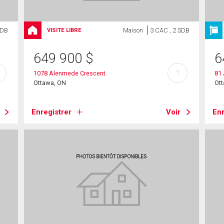
SDB
Maison
3 CAC , 2 SDB
VISITE LIBRE
649 900
$
6
?
1078 Alenmede Crescent
81 
Ottawa, ON
Ot
Enregistrer
Voir
Enr