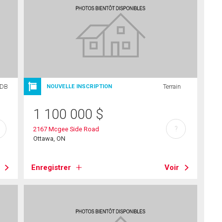
SDB
Terrain
NOUVELLE INSCRIPTION
1 100 000
$
?
2167 Mcgee Side Road
Ottawa, ON
Enregistrer
Voir