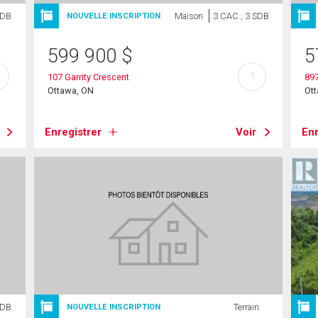
SDB
Maison
3 CAC , 3 SDB
NOUVELLE INSCRIPTION
599 900
$
5
?
107 Garrity Crescent
897
Ottawa, ON
Ot
Enregistrer
Voir
Enr
SDB
Terrain
NOUVELLE INSCRIPTION