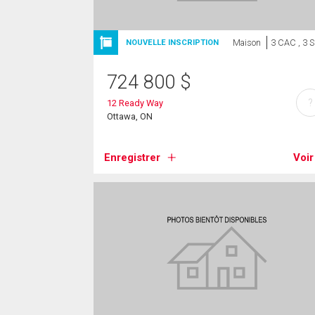
Maison
3 CAC , 3 
NOUVELLE INSCRIPTION
724 800
$
?
12 Ready Way
Ottawa, ON
Enregistrer
Voir