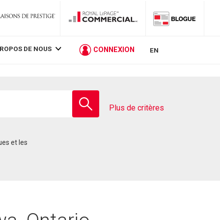
PROPOS DE NOUS
CONNEXION
EN
Entrez
le
Plus de critères
nom
de
l'école
ues et les