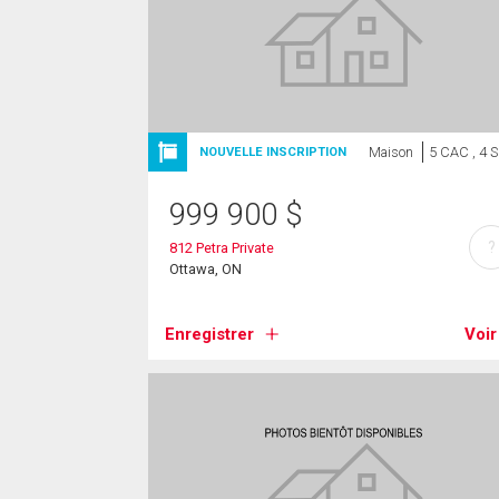
Maison
5 CAC , 4 
NOUVELLE INSCRIPTION
999 900
$
?
812 Petra Private
Ottawa, ON
Enregistrer
Voir