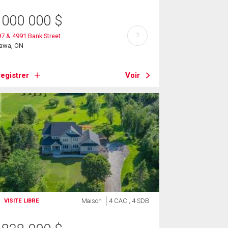
 000 000
$
?
7 & 4991 Bank Street
tawa, ON
egistrer
Voir
Maison
4 CAC , 4 SDB
VISITE LIBRE