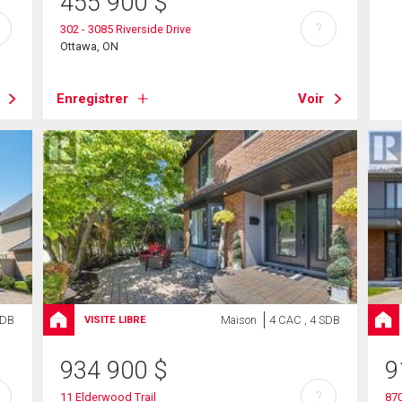
455 900
$
?
302 - 3085 Riverside Drive
Ottawa, ON
Enregistrer
Voir
SDB
Maison
4 CAC , 4 SDB
VISITE LIBRE
934 900
$
9
?
11 Elderwood Trail
870