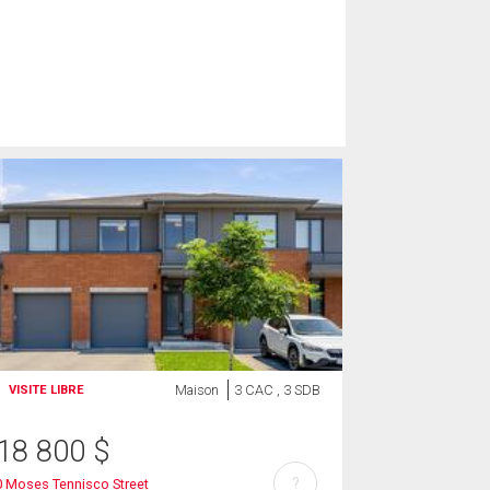
Maison
3 CAC , 3 SDB
VISITE LIBRE
18 800
$
?
 Moses Tennisco Street