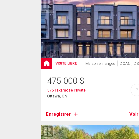
Maison en rangée
2 CAC , 2 
VISITE LIBRE
475 000
$
?
575 Takamose Private
Ottawa, ON
Enregistrer
Voir