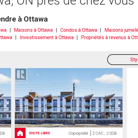
awa, ON près de chez vous
endre à Ottawa
awa
Maisons à Ottawa
Condos à Ottawa
Maisons jumelé
Ottawa
Investissement à Ottawa
Propriétés à revenus à Ot
Sty
SDB
Copropriété
2 CAC , 2 SDB
VISITE LIBRE