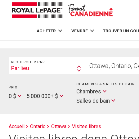
Live
En Direct
ACHETER
VENDRE
TROUVER UN COU
Rechercher
Trouvez
RECHERCHER PAR
votre
Par lieu
Search
foyer
By
CHAMBRES & SALLES DE BAIN
PRIX
Min
Salles
Chambres
Price
Max
0 $
5 000 000+ $
de
Salles de bain
Price
bain
Accueil
Ontario
Ottawa
Visites libres