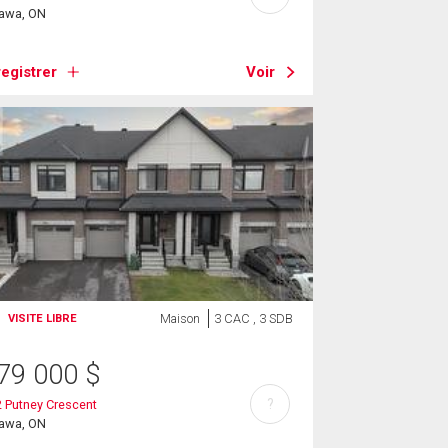
tawa, ON
egistrer
Voir
Maison
3 CAC , 3 SDB
VISITE LIBRE
79 000
$
?
 Putney Crescent
tawa, ON