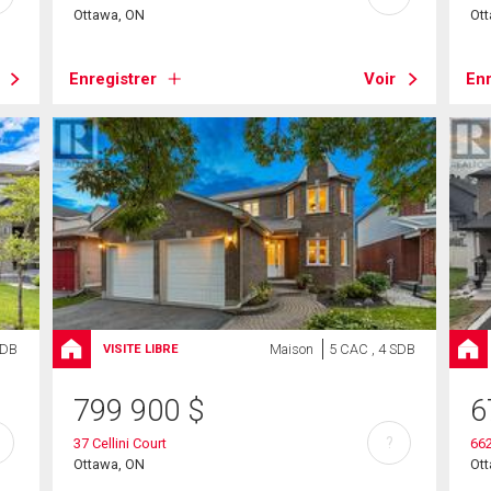
Ottawa, ON
Ot
Enregistrer
Voir
Enr
SDB
Maison
5 CAC , 4 SDB
VISITE LIBRE
799 900
$
6
?
37 Cellini Court
662
Ottawa, ON
Ot