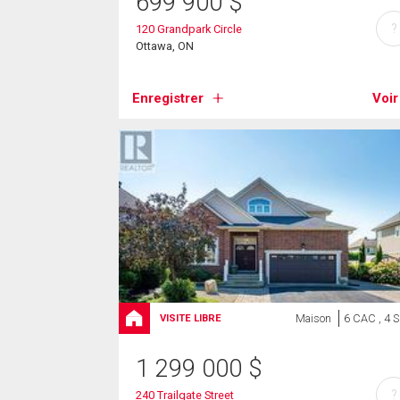
699 900
$
?
120 Grandpark Circle
Ottawa, ON
Enregistrer
Voir
Maison
6 CAC , 4 
VISITE LIBRE
1 299 000
$
?
240 Trailgate Street