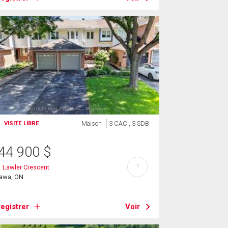
Maison
3 CAC , 3 SDB
VISITE LIBRE
44 900
$
?
 Lawler Crescent
tawa, ON
egistrer
Voir