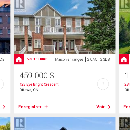
SDB
Maison en rangée
2 CAC , 2 SDB
VISITE LIBRE
459 000
$
1
?
123 Eye Bright Crescent
28 
Ottawa, ON
Ot
Enregistrer
Voir
Enr