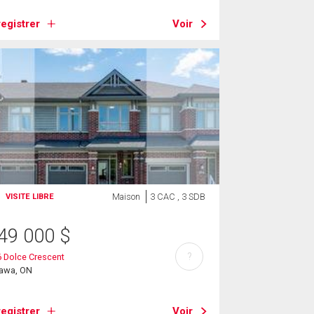
egistrer
Voir
Maison
3 CAC , 3 SDB
VISITE LIBRE
49 000
$
?
 Dolce Crescent
tawa, ON
egistrer
Voir