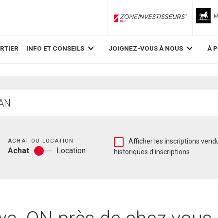
ZoneInvestisseurs RLP
RTIER
INFO ET CONSEILS
JOIGNEZ-VOUS À NOUS
À 
Chambres
Afficher
ACHAT OU LOCATION
Afficher les inscriptions vend
Achat
Location
les
historiques d'inscriptions
Achat
inscriptions
ou
vendues
location
et
les
historiques
d'inscriptions