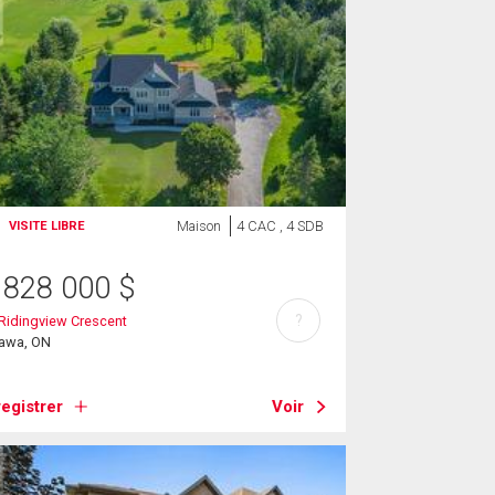
Maison
4 CAC , 4 SDB
VISITE LIBRE
 828 000
$
?
Ridingview Crescent
tawa, ON
egistrer
Voir