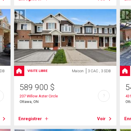
SDB
Maison
3 CAC , 3 SDB
VISITE LIBRE
589 900
$
5
?
207 Willow Aster Circle
431
Ottawa, ON
Ot
Enregistrer
Voir
Enr