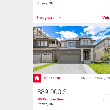
Ottawa, ON
Enregistrer
Voir
Maison
4 CAC , 4 
VISITE LIBRE
889 000
$
?
908 Pedigree Street
Ottawa, ON