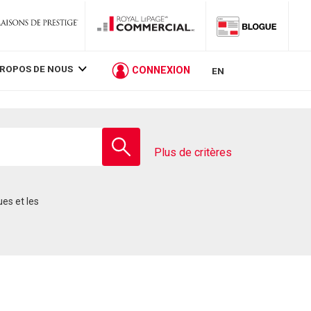
PROPOS DE NOUS
CONNEXION
EN
Entrez
le
Plus de critères
nom
de
l'école
ues et les