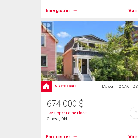
Enregistrer
Voir
Maison
2 CAC , 2 
VISITE LIBRE
674 000
$
?
135 Upper Lorne Place
Ottawa, ON
Enregistrer
Voir