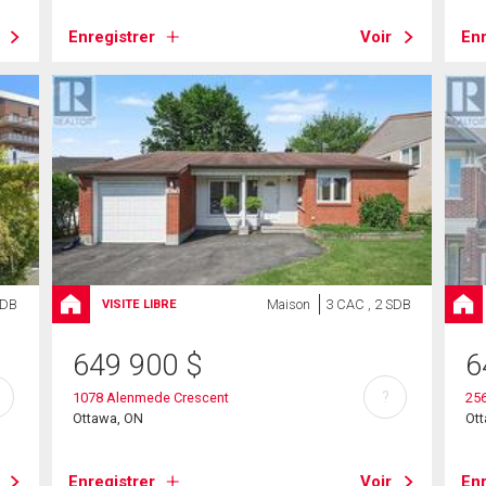
Enregistrer
Voir
Enr
SDB
Maison
3 CAC , 2 SDB
VISITE LIBRE
649 900
$
6
?
1078 Alenmede Crescent
256
Ottawa, ON
Ot
Enregistrer
Voir
Enr