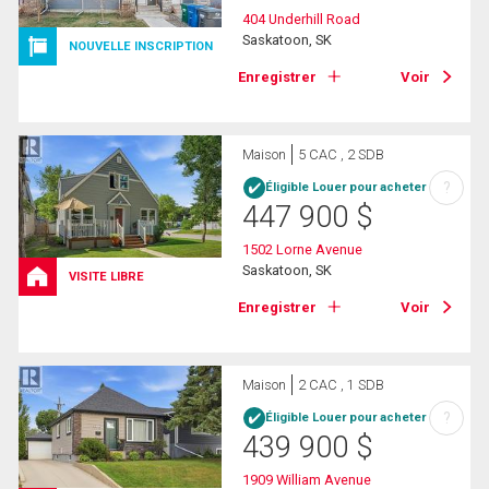
404 Underhill Road
Saskatoon, SK
NOUVELLE INSCRIPTION
Enregistrer
Voir
Maison
5 CAC , 2 SDB
?
Éligible Louer pour acheter
447 900
$
1502 Lorne Avenue
Saskatoon, SK
VISITE LIBRE
Enregistrer
Voir
Maison
2 CAC , 1 SDB
?
Éligible Louer pour acheter
439 900
$
1909 William Avenue