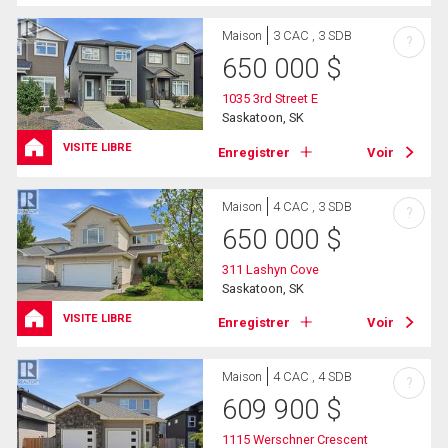
Maison
3 CAC , 3 SDB
?
650 000
$
1035 3rd Street E
Saskatoon, SK
VISITE LIBRE
Enregistrer
Voir
Maison
4 CAC , 3 SDB
?
650 000
$
311 Lashyn Cove
Saskatoon, SK
VISITE LIBRE
Enregistrer
Voir
Maison
4 CAC , 4 SDB
?
609 900
$
1115 Werschner Crescent