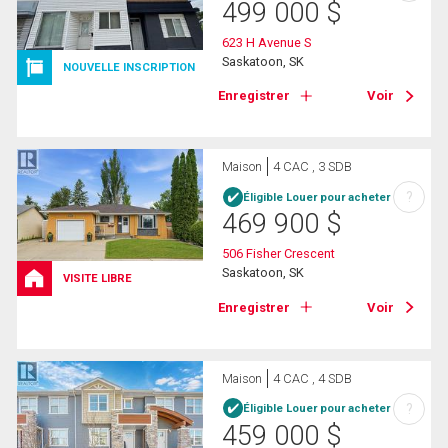
499 000
$
623 H Avenue S
Saskatoon, SK
NOUVELLE INSCRIPTION
Enregistrer
Voir
Maison
4 CAC , 3 SDB
?
Éligible Louer pour acheter
469 900
$
506 Fisher Crescent
Saskatoon, SK
VISITE LIBRE
Enregistrer
Voir
Maison
4 CAC , 4 SDB
?
Éligible Louer pour acheter
459 000
$