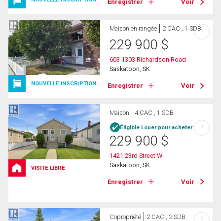
Enregistrer
Voir
Maison en rangée
2 CAC , 1 SDB
?
229 900
$
603 1303 Richardson Road
Saskatoon, SK
NOUVELLE INSCRIPTION
Enregistrer
Voir
Maison
4 CAC , 1 SDB
?
Éligible Louer pour acheter
229 900
$
1421 23rd Street W
Saskatoon, SK
VISITE LIBRE
Enregistrer
Voir
Copropriété
2 CAC , 2 SDB
?