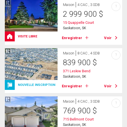
Maison
4 CAC , 3 SDB
?
2 999 900
$
15 Quappelle Court
Saskatoon, SK
VISITE LIBRE
Enregistrer
Voir
Maison
8 CAC , 4 SDB
?
839 900
$
371 Leskiw Bend
Saskatoon, SK
NOUVELLE INSCRIPTION
Enregistrer
Voir
Maison
4 CAC , 3 SDB
?
769 900
$
715 Bellmont Court
Saskatoon, SK