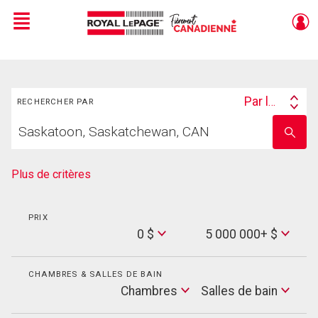
Menu
Live
En Direct
Rechercher
Par lieu
RECHERCHER PAR
Search
Trouvez
By
Entrez
votre
le
foyer
nom
de
Plus de critères
l'école
PRIX
Min
0 $
5 000 000+ $
Price
Max
Price
CHAMBRES & SALLES DE BAIN
Cham
Chambres
Salles de bain
Salles
de