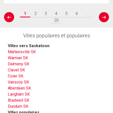
1
2
3
4
5
6
...
prev
next
20
Villes populaires et populaires
Villes vers Saskatoon
Martensville SK
Warman SK
Dalmeny SK
Clavet SK
Osler SK
Vanscoy SK
Aberdeen SK
Langham SK
Bradwell SK
Dundurn SK
Villes populaires