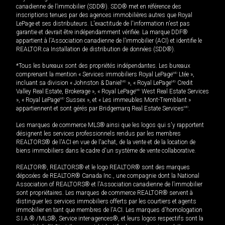
canadienne de l’immobilier (SDD®). SDD® met en référence des
inscriptions tenues par des agences immobilières autres que Royal
LePage et ses distributeurs. L'exactitude de l'information n'est pas
garantie et devrait être indépendamment vérifiée. La marque DDF®
appartient à l'Association canadienne de l’immobilier (ACI) et identifie le
REALTOR.ca Installation de distribution de données (SDD®).
*Tous les bureaux sont des propriétés indépendantes. Les bureaux
comprenant la mention « Services immobiliers Royal LePage
MD
Ltée »,
incluant sa division « Johnston & Daniel
MD
», « Royal LePage
MD
Credit
Valley Real Estate, Brokerage », « Royal LePage
MD
West Real Estate Services
», « Royal LePage
MD
Sussex », et « Les immeubles Mont-Tremblant »
appartiennent et sont gérés par Bridgemarq Real Estate Services
MD
.
Les marques de commerce MLS® ainsi que les logos qui s'y rapportent
désignent les services professionnels rendus par les membres
REALTORS® de l'ACI en vue de l'achat, de la vente et de la location de
biens immobiliers dans le cadre d'un système de vente collaborative.
REALTOR®, REALTORS® et le logo REALTOR® sont des marques
déposées de REALTOR® Canada Inc., une compagnie dont la National
Association of REALTORS® et l'Association canadienne de l’immobilier
sont propriétaires. Les marques de commerce REALTOR® servent à
distinguer les services immobiliers offerts par les courtiers et agents
immobilier en tant que membres de l'ACI. Les marques d'homologation
S.I.A.® /MLS®, Service inter-agences®, et leurs logos respectifs sont la