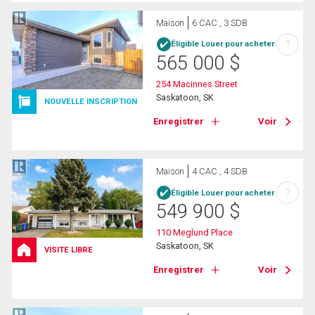
Maison
6 CAC , 3 SDB
?
Éligible Louer pour acheter
565 000
$
254 Macinnes Street
Saskatoon, SK
NOUVELLE INSCRIPTION
Enregistrer
Voir
Maison
4 CAC , 4 SDB
?
Éligible Louer pour acheter
549 900
$
110 Meglund Place
Saskatoon, SK
VISITE LIBRE
Enregistrer
Voir