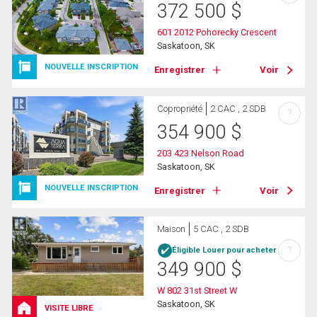
372 500
$
601 2012 Pohorecky Crescent
Saskatoon, SK
NOUVELLE INSCRIPTION
Enregistrer
Voir
Copropriété
2 CAC , 2 SDB
?
354 900
$
203 423 Nelson Road
Saskatoon, SK
NOUVELLE INSCRIPTION
Enregistrer
Voir
Maison
5 CAC , 2 SDB
?
Éligible Louer pour acheter
349 900
$
W 802 31st Street W
Saskatoon, SK
VISITE LIBRE