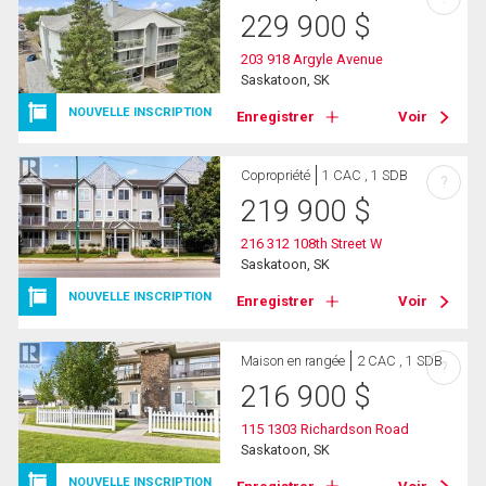
229 900
$
203 918 Argyle Avenue
Saskatoon, SK
NOUVELLE INSCRIPTION
Enregistrer
Voir
Copropriété
1 CAC , 1 SDB
?
219 900
$
216 312 108th Street W
Saskatoon, SK
NOUVELLE INSCRIPTION
Enregistrer
Voir
Maison en rangée
2 CAC , 1 SDB
?
216 900
$
115 1303 Richardson Road
Saskatoon, SK
NOUVELLE INSCRIPTION