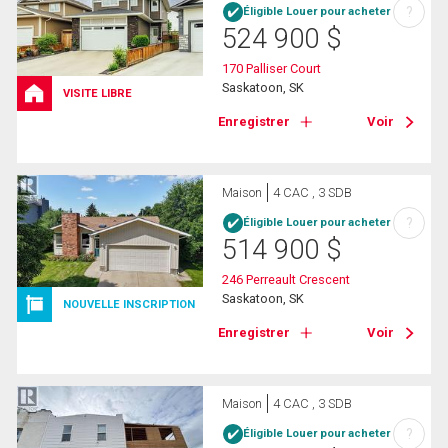
?
Éligible Louer pour acheter
524 900
$
170 Palliser Court
Saskatoon, SK
VISITE LIBRE
Enregistrer
Voir
Maison
4 CAC , 3 SDB
?
Éligible Louer pour acheter
514 900
$
246 Perreault Crescent
Saskatoon, SK
NOUVELLE INSCRIPTION
Enregistrer
Voir
Maison
4 CAC , 3 SDB
?
Éligible Louer pour acheter