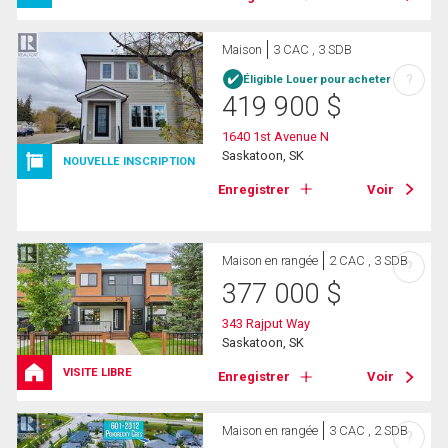
Maison
3 CAC , 3 SDB
?
Éligible Louer pour acheter
419 900
$
1640 1st Avenue N
Saskatoon, SK
NOUVELLE INSCRIPTION
Enregistrer
Voir
Maison en rangée
2 CAC , 3 SDB
?
377 000
$
343 Rajput Way
Saskatoon, SK
VISITE LIBRE
Enregistrer
Voir
Maison en rangée
3 CAC , 2 SDB
?