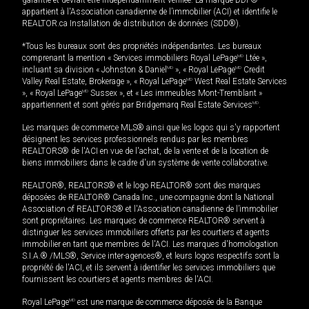
garantie et devrait être indépendamment vérifiée. La marque DDF®
appartient à l'Association canadienne de l’immobilier (ACI) et identifie le
REALTOR.ca Installation de distribution de données (SDD®).
*Tous les bureaux sont des propriétés indépendantes. Les bureaux
comprenant la mention « Services immobiliers Royal LePage
MD
Ltée »,
incluant sa division « Johnston & Daniel
MD
», « Royal LePage
MD
Credit
Valley Real Estate, Brokerage », « Royal LePage
MD
West Real Estate Services
», « Royal LePage
MD
Sussex », et « Les immeubles Mont-Tremblant »
appartiennent et sont gérés par Bridgemarq Real Estate Services
MD
.
Les marques de commerce MLS® ainsi que les logos qui s'y rapportent
désignent les services professionnels rendus par les membres
REALTORS® de l'ACI en vue de l'achat, de la vente et de la location de
biens immobiliers dans le cadre d'un système de vente collaborative.
REALTOR®, REALTORS® et le logo REALTOR® sont des marques
déposées de REALTOR® Canada Inc., une compagnie dont la National
Association of REALTORS® et l'Association canadienne de l’immobilier
sont propriétaires. Les marques de commerce REALTOR® servent à
distinguer les services immobiliers offerts par les courtiers et agents
immobilier en tant que membres de l'ACI. Les marques d'homologation
S.I.A.® /MLS®, Service inter-agences®, et leurs logos respectifs sont la
propriété de l'ACI, et ils servent à identifier les services immobiliers que
fournissent les courtiers et agents membres de l'ACI.
Royal LePage
MD
est une marque de commerce déposée de la Banque