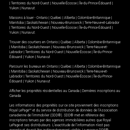
|
Territoires du Nord-Ouest
|
Nouvelle-Écosse
|
Île-du-Prince-Édouard
|
Yukon
|
Nunavut
.
Maisons à louer -
Ontario
|
Québec
|
Alberta
|
Colombie-Britannique
|
Manitoba
|
Saskatchewan
|
Nouveau-Brunswick
|
Terre-Neuve-et-Labrador
|
Territoires du Nord-Ouest
|
Nouvelle-Écosse
|
Île-du-Prince-Édouard
|
Yukon
|
Nunavut
.
Trouver des courtiers en
Ontario
|
Québec
|
Alberta
|
Colombie-Britannique
|
Manitoba
|
Saskatchewan
|
Nouveau-Brunswick
|
Terre-Neuve-et-
Labrador
|
Territoires du Nord-Ouest
|
Nouvelle-Écosse
|
Île-du-Prince-
Édouard
|
Yukon
|
Nunavut
Parcourir les bureaux en
Ontario
|
Québec
|
Alberta
|
Colombie-Britannique
|
Manitoba
|
Saskatchewan
|
Nouveau-Brunswick
|
Terre-Neuve-et-
Labrador
|
Territoires du Nord-Ouest
|
Nouvelle-Écosse
|
Île-du-Prince-
Édouard
|
Yukon
|
Nunavut
Afficher les propriétés résidentielles au Canada
|
Dernières inscriptions au
Canada
Les informations des propriétés sur ce site proviennent des inscriptions
Royal LePage
MD
et du service de distribution de données de l'Association
canadienne de l’immobilier (SDD®). SDD® met en référence des
inscriptions tenues par des agences immobilières autres que Royal
LePage et ses distributeurs. L'exactitude de l'information n'est pas