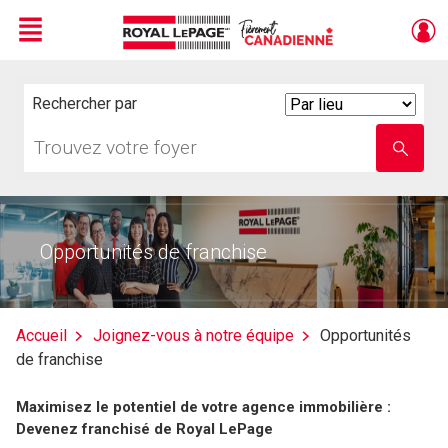
Menu
Live
En Direct
Rechercher par
Search
By
Trouvez
Entrez
votre
le
foyer
nom
de
l'école
Opportunités de franchise
Accueil
Joignez-vous à notre équipe
Opportunités
de franchise
Maximisez le potentiel de votre agence immobilière :
Devenez franchisé de Royal LePage