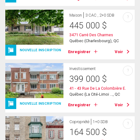
Maison
3 CAC , 2+0 SDB
?
445 000
$
3471 Carré Des Charmes
Québec (Charlesbourg), QC
NOUVELLE INSCRIPTION
Enregistrer
Voir
Investissement
?
399 000
$
41 - 43 Rue De La Colombière E.
Québec (La Cité-Limoi ..., QC
NOUVELLE INSCRIPTION
Enregistrer
Voir
Copropriété
1+0 SDB
?
164 500
$