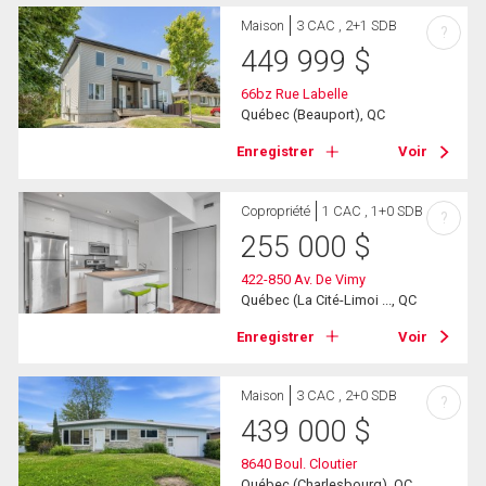
Maison
3 CAC , 2+1 SDB
?
449 999
$
66bz Rue Labelle
Québec (Beauport), QC
Enregistrer
Voir
Copropriété
1 CAC , 1+0 SDB
?
255 000
$
422-850 Av. De Vimy
Québec (La Cité-Limoi ..., QC
Enregistrer
Voir
Maison
3 CAC , 2+0 SDB
?
439 000
$
8640 Boul. Cloutier
Québec (Charlesbourg), QC