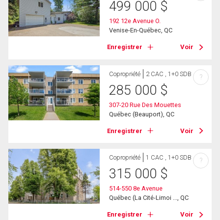
499 000
$
192 12e Avenue O.
Venise-En-Québec, QC
Enregistrer
Voir
Copropriété
2 CAC , 1+0 SDB
?
285 000
$
307-20 Rue Des Mouettes
Québec (Beauport), QC
Enregistrer
Voir
Copropriété
1 CAC , 1+0 SDB
?
315 000
$
514-550 8e Avenue
Québec (La Cité-Limoi ..., QC
Enregistrer
Voir