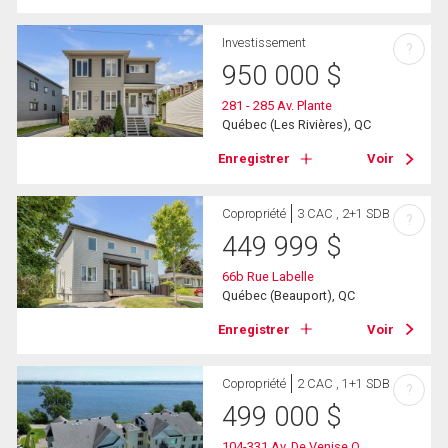
Investissement
?
950 000
$
281 - 285 Av. Plante
Québec (Les Rivières), QC
Enregistrer
Voir
Copropriété
3 CAC , 2+1 SDB
?
449 999
$
66b Rue Labelle
Québec (Beauport), QC
Enregistrer
Voir
Copropriété
2 CAC , 1+1 SDB
?
499 000
$
104-331 Av. De Venise O.