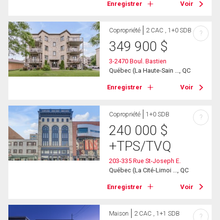
Enregistrer
Voir
Copropriété
2 CAC , 1+0 SDB
?
349 900
$
3-2470 Boul. Bastien
Québec (La Haute-Sain ..., QC
Enregistrer
Voir
Copropriété
1+0 SDB
?
240 000
$
+TPS/TVQ
203-335 Rue St-Joseph E.
Québec (La Cité-Limoi ..., QC
Enregistrer
Voir
Maison
2 CAC , 1+1 SDB
?