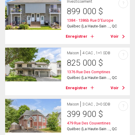
Investissement
?
899 000
$
1384 - 1386b Rue D'Europe
Québec (La Haute-Sain ..., QC
Enregistrer
Voir
Maison
4 CAC , 1+1 SDB
?
825 000
$
1376 Rue Des Comptines
Québec (La Haute-Sain ..., QC
Enregistrer
Voir
Maison
3 CAC , 2+0 SDB
?
399 900
$
479 Rue Des Couventines
Québec (La Haute-Sain ..., QC