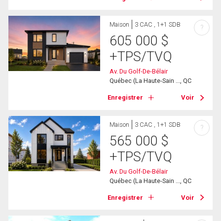
Maison
3 CAC , 1+1 SDB
?
605 000
$
+TPS/TVQ
Av. Du Golf-De-Bélair
Québec (La Haute-Sain ..., QC
Enregistrer
Voir
Maison
3 CAC , 1+1 SDB
?
565 000
$
+TPS/TVQ
Av. Du Golf-De-Bélair
Québec (La Haute-Sain ..., QC
Enregistrer
Voir