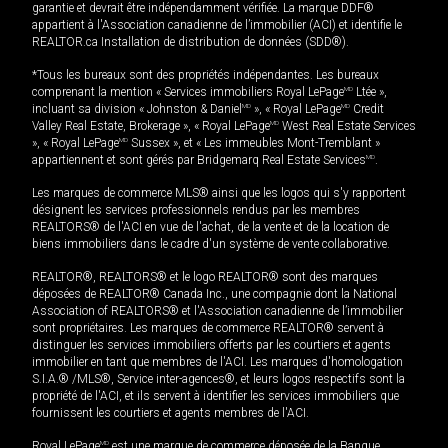
garantie et devrait être indépendamment vérifiée. La marque DDF®
appartient à l'Association canadienne de l’immobilier (ACI) et identifie le
REALTOR.ca Installation de distribution de données (SDD®).
*Tous les bureaux sont des propriétés indépendantes. Les bureaux
comprenant la mention « Services immobiliers Royal LePage
MD
Ltée »,
incluant sa division « Johnston & Daniel
MD
», « Royal LePage
MD
Credit
Valley Real Estate, Brokerage », « Royal LePage
MD
West Real Estate Services
», « Royal LePage
MD
Sussex », et « Les immeubles Mont-Tremblant »
appartiennent et sont gérés par Bridgemarq Real Estate Services
MD
.
Les marques de commerce MLS® ainsi que les logos qui s'y rapportent
désignent les services professionnels rendus par les membres
REALTORS® de l'ACI en vue de l'achat, de la vente et de la location de
biens immobiliers dans le cadre d'un système de vente collaborative.
REALTOR®, REALTORS® et le logo REALTOR® sont des marques
déposées de REALTOR® Canada Inc., une compagnie dont la National
Association of REALTORS® et l'Association canadienne de l’immobilier
sont propriétaires. Les marques de commerce REALTOR® servent à
distinguer les services immobiliers offerts par les courtiers et agents
immobilier en tant que membres de l'ACI. Les marques d'homologation
S.I.A.® /MLS®, Service inter-agences®, et leurs logos respectifs sont la
propriété de l'ACI, et ils servent à identifier les services immobiliers que
fournissent les courtiers et agents membres de l'ACI.
Royal LePage
MD
est une marque de commerce déposée de la Banque