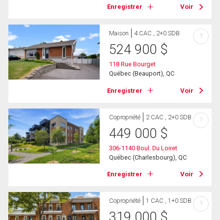
Enregistrer
Voir
Maison
4 CAC , 2+0 SDB
?
524 900
$
118 Rue Bourget
Québec (Beauport), QC
Enregistrer
Voir
Copropriété
2 CAC , 2+0 SDB
?
449 000
$
306-1140 Boul. Du Loiret
Québec (Charlesbourg), QC
Enregistrer
Voir
Copropriété
1 CAC , 1+0 SDB
?
319 000
$