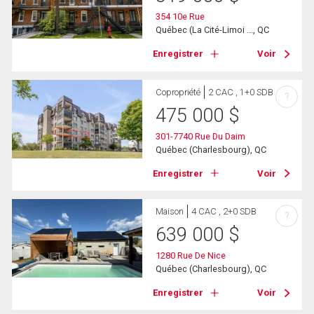
354 10e Rue
Québec (La Cité-Limoi ..., QC
Enregistrer
Voir
Copropriété
2 CAC , 1+0 SDB
?
475 000
$
301-7740 Rue Du Daim
Québec (Charlesbourg), QC
Enregistrer
Voir
Maison
4 CAC , 2+0 SDB
?
639 000
$
1280 Rue De Nice
Québec (Charlesbourg), QC
Enregistrer
Voir