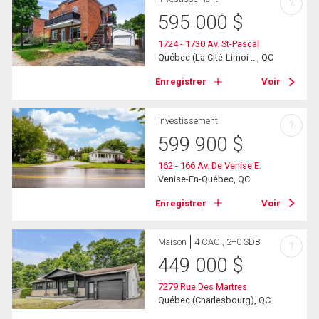
?
595 000
$
1724 - 1730 Av. St-Pascal
Québec (La Cité-Limoi ..., QC
Enregistrer
Voir
Investissement
?
599 900
$
162 - 166 Av. De Venise E.
Venise-En-Québec, QC
Enregistrer
Voir
Maison
4 CAC , 2+0 SDB
?
449 000
$
7279 Rue Des Martres
Québec (Charlesbourg), QC