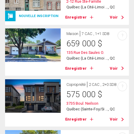
2-12 Rue Ste-Famille
Québec (La Cité-Limoi ..., QC
NOUVELLE INSCRIPTION
Enregistrer
Voir
Maison
7 CAC , 1+1 SDB
?
659 000
$
135 Rue Des Saules O.
Québec (La Cité-Limoi ..., QC
Enregistrer
Voir
Copropriété
2 CAC , 2+0 SDB
?
575 000
$
3735 Boul. Neilson
Québec (Sainte-Foy/Si ..., QC
Enregistrer
Voir