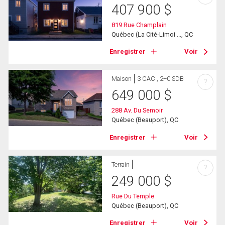
407 900
$
819 Rue Champlain
Québec (La Cité-Limoi ..., QC
Enregistrer
Voir
Maison
3 CAC , 2+0 SDB
?
649 000
$
288 Av. Du Semoir
Québec (Beauport), QC
Enregistrer
Voir
Terrain
?
249 000
$
Rue Du Temple
Québec (Beauport), QC
Enregistrer
Voir