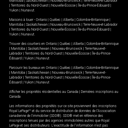
Manitoba
|
Saskatchewan
|
Nouveau-Brunswick
|
Terre-Neuve-et-Labrador
|
Territoires du Nord-Ouest
|
Nouvelle-Écosse
|
Île-du-Prince-Édouard
|
Yukon
|
Nunavut
.
Maisons à louer -
Ontario
|
Québec
|
Alberta
|
Colombie-Britannique
|
Manitoba
|
Saskatchewan
|
Nouveau-Brunswick
|
Terre-Neuve-et-Labrador
|
Territoires du Nord-Ouest
|
Nouvelle-Écosse
|
Île-du-Prince-Édouard
|
Yukon
|
Nunavut
.
Trouver des courtiers en
Ontario
|
Québec
|
Alberta
|
Colombie-Britannique
|
Manitoba
|
Saskatchewan
|
Nouveau-Brunswick
|
Terre-Neuve-et-
Labrador
|
Territoires du Nord-Ouest
|
Nouvelle-Écosse
|
Île-du-Prince-
Édouard
|
Yukon
|
Nunavut
Parcourir les bureaux en
Ontario
|
Québec
|
Alberta
|
Colombie-Britannique
|
Manitoba
|
Saskatchewan
|
Nouveau-Brunswick
|
Terre-Neuve-et-
Labrador
|
Territoires du Nord-Ouest
|
Nouvelle-Écosse
|
Île-du-Prince-
Édouard
|
Yukon
|
Nunavut
Afficher les propriétés résidentielles au Canada
|
Dernières inscriptions au
Canada
Les informations des propriétés sur ce site proviennent des inscriptions
Royal LePage
MD
et du service de distribution de données de l'Association
canadienne de l’immobilier (SDD®). SDD® met en référence des
inscriptions tenues par des agences immobilières autres que Royal
LePage et ses distributeurs. L'exactitude de l'information n'est pas