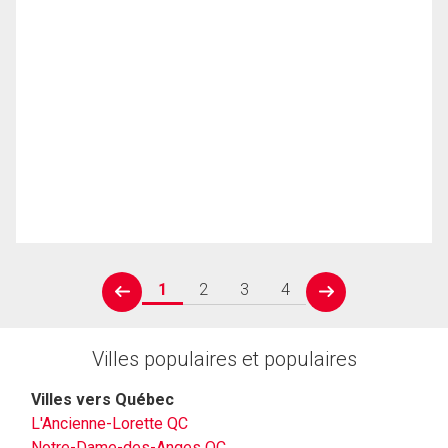
1
2
3
4
prev
next
Villes populaires et populaires
Villes vers Québec
L'Ancienne-Lorette QC
Notre-Dame-des-Anges QC