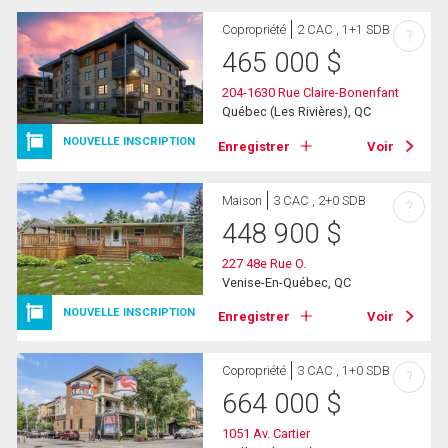
Copropriété
2 CAC , 1+1 SDB
?
465 000
$
204-1630 Rue Claire-Bonenfant
Québec (Les Rivières), QC
NOUVELLE INSCRIPTION
Enregistrer
Voir
Maison
3 CAC , 2+0 SDB
?
448 900
$
227 48e Rue O.
Venise-En-Québec, QC
NOUVELLE INSCRIPTION
Enregistrer
Voir
Copropriété
3 CAC , 1+0 SDB
?
664 000
$
1051 Av. Cartier