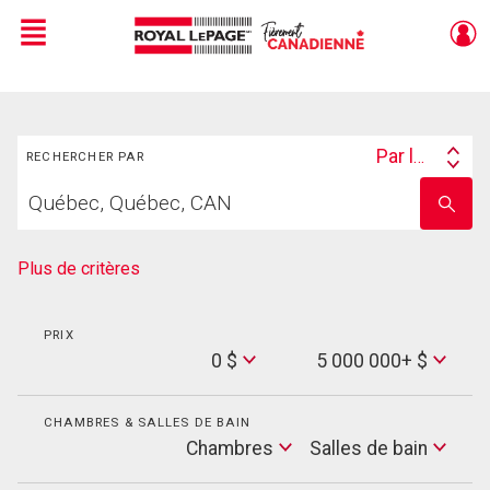
Menu
Live
En Direct
Rechercher
Par lieu
RECHERCHER PAR
Search
Trouvez
By
Entrez
votre
le
foyer
nom
de
Plus de critères
l'école
PRIX
Min
0 $
5 000 000+ $
Price
Max
Price
CHAMBRES & SALLES DE BAIN
Cham
Chambres
Salles de bain
Salles
de