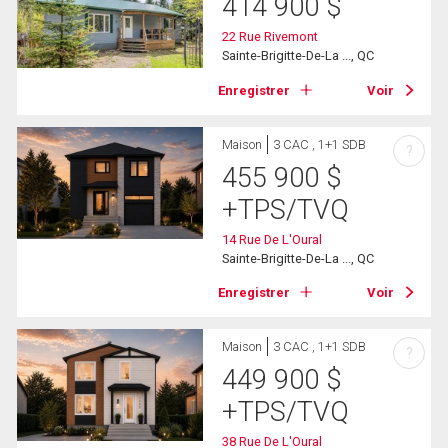
414 900
$
22 Rue Rivemont
Sainte-Brigitte-De-La ..., QC
Enregistrer
Voir
Maison
3 CAC , 1+1 SDB
?
455 900
$
+TPS/TVQ
14 Rue De L'Oural
Sainte-Brigitte-De-La ..., QC
Enregistrer
Voir
Maison
3 CAC , 1+1 SDB
?
449 900
$
+TPS/TVQ
38 Rue De L'Oural