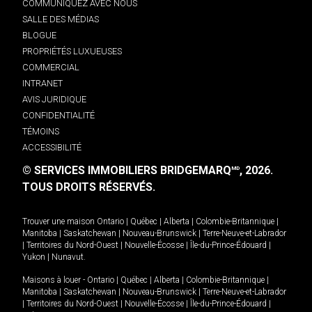
COMMUNIQUEZ AVEC NOUS
SALLE DES MÉDIAS
BLOGUE
PROPRIÉTÉS LUXUEUSES
COMMERCIAL
INTRANET
AVIS JURIDIQUE
CONFIDENTIALITÉ
TÉMOINS
ACCESSIBILITÉ
© SERVICES IMMOBILIERS BRIDGEMARQ
, 2026.
MD
TOUS DROITS RÉSERVÉS.
Trouver une maison
Ontario
|
Québec
|
Alberta
|
Colombie-Britannique
|
Manitoba
|
Saskatchewan
|
Nouveau-Brunswick
|
Terre-Neuve-et-Labrador
|
Territoires du Nord-Ouest
|
Nouvelle-Écosse
|
Île-du-Prince-Édouard
|
Yukon
|
Nunavut
.
Maisons à louer -
Ontario
|
Québec
|
Alberta
|
Colombie-Britannique
|
Manitoba
|
Saskatchewan
|
Nouveau-Brunswick
|
Terre-Neuve-et-Labrador
|
Territoires du Nord-Ouest
|
Nouvelle-Écosse
|
Île-du-Prince-Édouard
|