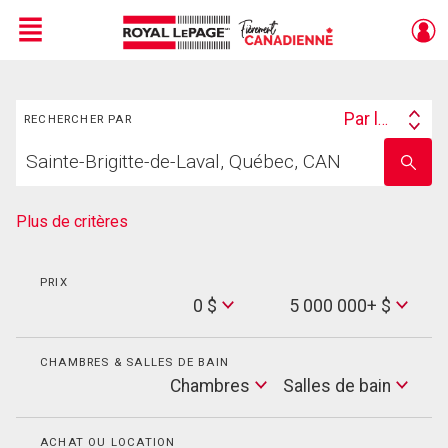
Menu
Rechercher
Live
En Direct
Par lieu
RECHERCHER PAR
Search
Trouvez
By
Entrez
votre
le
foyer
nom
de
Plus de critères
l'école
PRIX
Min
0 $
5 000 000+ $
Price
Max
Price
CHAMBRES & SALLES DE BAIN
Cham
Chambres
Salles de bain
Salles
de
bain
ACHAT OU LOCATION