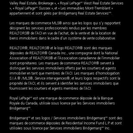
Valley Real Estate, Brokerage », « Royal LePage
MD
West Real Estate Services
», « Royal LePage
MD
Sussex », et « Les immeubles Mont-Tremblant »
appartiennent et sont gérés par Bridgemarq Real Estate Services
MD
.
Les marques de commerce MLS® ainsi que les logos qui s'y rapportent
désignent les services professionnels rendus par les membres
REALTORS® de l'ACI en vue de l'achat, de la vente et de la location de
biens immobiliers dans le cadre d'un système de vente collaborative.
REALTOR®, REALTORS® et le logo REALTOR® sont des marques
déposées de REALTOR® Canada Inc., une compagnie dont la National
Association of REALTORS® et l'Association canadienne de l’immobilier
sont propriétaires. Les marques de commerce REALTOR® servent à
distinguer les services immobiliers offerts par les courtiers et agents
immobilier en tant que membres de l'ACI. Les marques d'homologation
S.I.A.® /MLS®, Service inter-agences®, et leurs logos respectifs sont la
propriété de l'ACI, et ils servent à identifier les services immobiliers que
fournissent les courtiers et agents membres de l'ACI.
Royal LePage
MD
est une marque de commerce déposée de la Banque
Royale du Canada, utilisée sous licence par les Services immobiliers
Bridgemarq
MD
.
Bridgemarq
MD
et ses logos / Services immobiliers Bridgemarq
MD
sont des
marques de commerce déposées de Residential Income Fund L.P. et sont
utilisées sous licence par Services immobiliers Bridgemarq
MD
Inc.