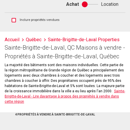
Achat
Location
Achat
ou
location
Afficher
Inclure propriétés vendues
les
inscriptions
vendues
Accueil
Québec
Sainte-Brigitte-de-Laval Properties
et
Sainte-Brigitte-de-Laval, QC Maisons à vendre -
les
historiques
Propriétés à Sainte-Brigitte-de-Laval, Québec
d'inscriptions
La majorité des bâtiments sont des maisons individuelles. Cette partie de
la région métropolitaine de Grande région de Québec a principalement des
logements avec deux chambres à coucher et des logements avec trois
chambres à coucher à offrir. Des propriétaires occupent près de 95% des
habitations de Sainte-Brigitte-de-Laval et 5% sont louées. La majeure partie
de la croissance immobilière dans la ville a eu lieu après l'an 2000.
Sainte-
Brigitte-de-Laval - Lire davantage à propos des propriétés à vendre dans
cette région
4 PROPRIÉTÉS À VENDRE À SAINTE-BRIGITTE-DE-LAVAL