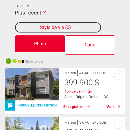
TRIER PAR:
Plus récent
Style de vie
0
Photo
Carte
Style de vie
10
Maison
4 CAC , 1+1 SDB
?
399 900
$
15 Rue Jennings
Sainte-Brigitte-De-La ..., QC
NOUVELLE INSCRIPTION
Enregistrer
Voir
Maison
3 CAC , 2+0 SDB
?