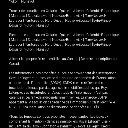
Yukon
|
Nunavut
.
Trouver des courtiers en
Ontario
|
Québec
|
Alberta
|
Colombie-Britannique
|
Manitoba
|
Saskatchewan
|
Nouveau-Brunswick
|
Terre-Neuve-et-
Labrador
|
Territoires du Nord-Ouest
|
Nouvelle-Écosse
|
Île-du-Prince-
Édouard
|
Yukon
|
Nunavut
Parcourir les bureaux en
Ontario
|
Québec
|
Alberta
|
Colombie-Britannique
|
Manitoba
|
Saskatchewan
|
Nouveau-Brunswick
|
Terre-Neuve-et-
Labrador
|
Territoires du Nord-Ouest
|
Nouvelle-Écosse
|
Île-du-Prince-
Édouard
|
Yukon
|
Nunavut
Afficher les propriétés résidentielles au Canada
|
Dernières inscriptions au
Canada
Les informations des propriétés sur ce site proviennent des inscriptions
Royal LePage
MD
et du service de distribution de données de l'Association
canadienne de l’immobilier (SDD®). SDD® met en référence des
inscriptions tenues par des agences immobilières autres que Royal
LePage et ses distributeurs. L'exactitude de l'information n'est pas
garantie et devrait être indépendamment vérifiée. La marque DDF®
appartient à l'Association canadienne de l’immobilier (ACI) et identifie le
REALTOR.ca Installation de distribution de données (SDD®).
*Tous les bureaux sont des propriétés indépendantes. Les bureaux
comprenant la mention « Services immobiliers Royal LePage
MD
Ltée »,
incluant sa division « Johnston & Daniel
MD
», « Royal LePage
MD
Credit