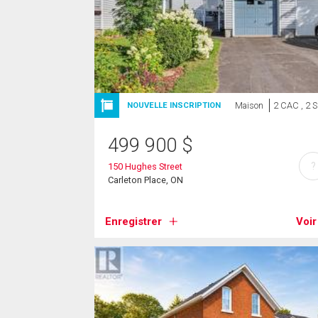
Maison
2 CAC , 2 
NOUVELLE INSCRIPTION
499 900
$
?
150 Hughes Street
Carleton Place, ON
Enregistrer
Voir