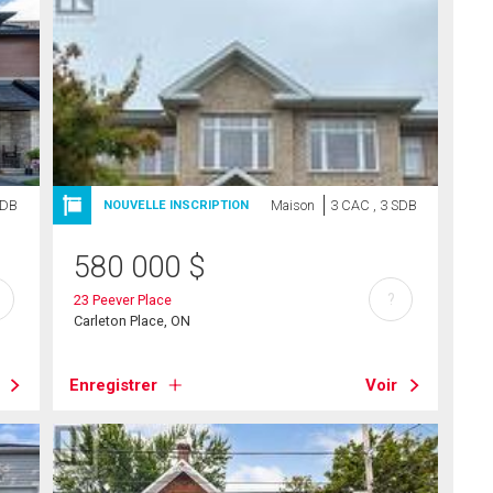
SDB
Maison
3 CAC , 3 SDB
NOUVELLE INSCRIPTION
580 000
$
?
23 Peever Place
Carleton Place, ON
Enregistrer
Voir