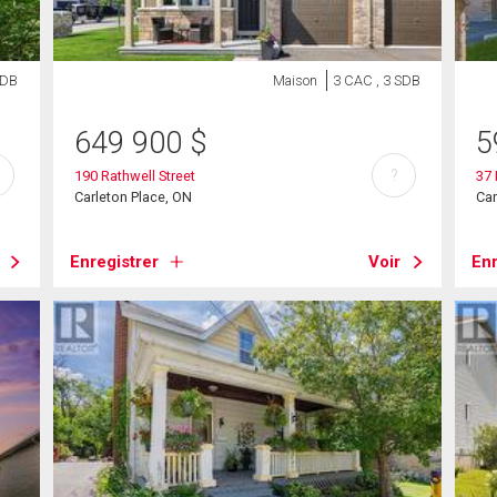
SDB
Maison
3 CAC , 3 SDB
649 900
$
5
?
190 Rathwell Street
37
Carleton Place, ON
Car
Enregistrer
Voir
Enr