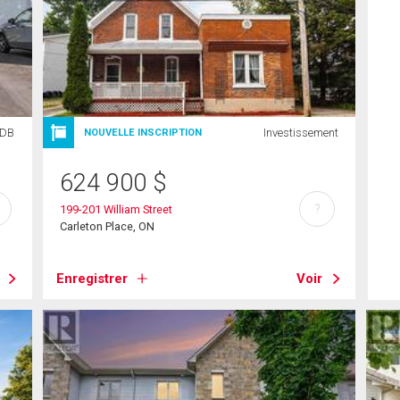
SDB
Investissement
NOUVELLE INSCRIPTION
624 900
$
?
199-201 William Street
Carleton Place, ON
Enregistrer
Voir