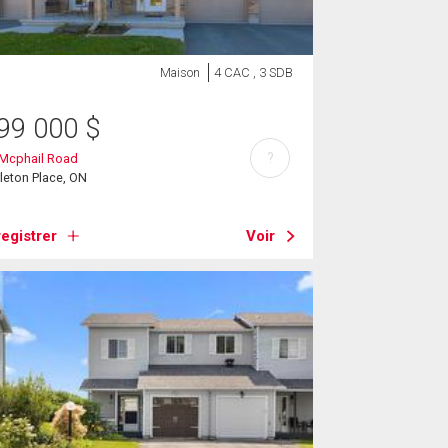
Maison
4 CAC , 3 SDB
99 000
$
?
 Mcphail Road
leton Place, ON
egistrer
Voir