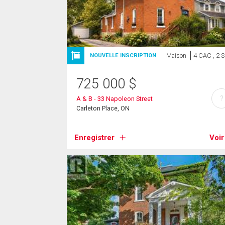
Maison
4 CAC , 2 
NOUVELLE INSCRIPTION
725 000
$
?
A & B - 33 Napoleon Street
Carleton Place, ON
Enregistrer
Voir