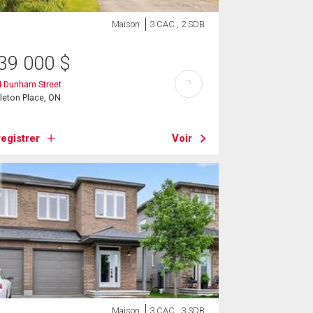
Maison
3 CAC , 2 SDB
39 000
$
?
4 Dunham Street
leton Place, ON
egistrer
Voir
Maison
3 CAC , 3 SDB