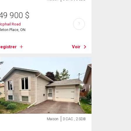
49 900
$
?
Mcphail Road
leton Place, ON
egistrer
Voir
Maison
3 CAC , 2 SDB