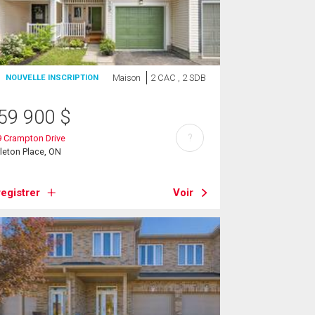
Maison
2 CAC , 2 SDB
NOUVELLE INSCRIPTION
59 900
$
?
 Crampton Drive
leton Place, ON
egistrer
Voir