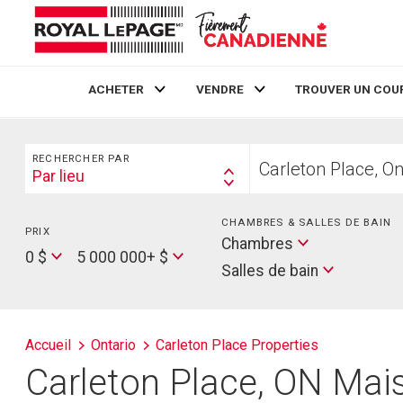
ACHETER
VENDRE
TROUVER UN COU
Live
En Direct
Rechercher
Trouvez
RECHERCHER PAR
votre
Par lieu
Search
foyer
By
CHAMBRES & SALLES DE BAIN
PRIX
Min
Salles
Chambres
Price
Max
0 $
5 000 000+ $
de
Salles de bain
Price
bain
Accueil
Ontario
Carleton Place Properties
Carleton Place, ON Mais