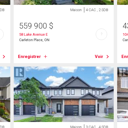
SDB
Maison
4 CAC , 2 SDB
559 900
$
4
?
58 Lake Avenue E
10
Carleton Place, ON
Car
Enregistrer
Voir
Enr
SDB
Maison
3 CAC , 4 SDB