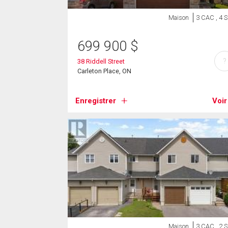
Maison
3 CAC , 4 
699 900
$
?
38 Riddell Street
Carleton Place, ON
Enregistrer
Voir
Maison
3 CAC , 2 