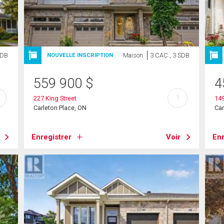
SDB
Maison
3 CAC , 3 SDB
NOUVELLE INSCRIPTION
559 900
$
4
?
227 King Street
149
Carleton Place, ON
Car
Enregistrer
Voir
Enr