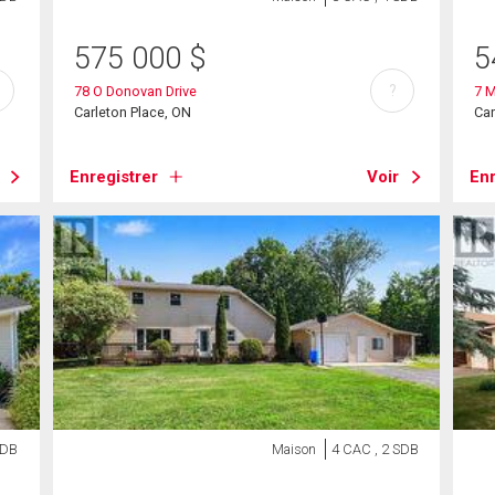
575 000
$
5
?
78 O Donovan Drive
7 
Carleton Place, ON
Car
Enregistrer
Voir
Enr
SDB
Maison
4 CAC , 2 SDB