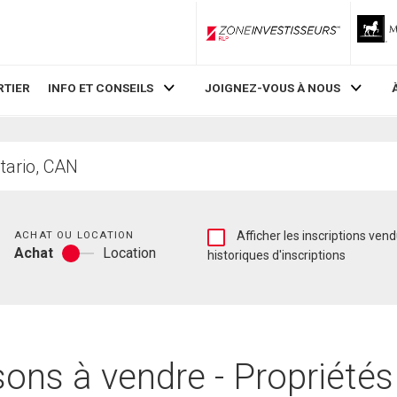
ZoneInvestisseurs RLP
RTIER
INFO ET CONSEILS
JOIGNEZ-VOUS À NOUS
Chambres
Afficher
ACHAT OU LOCATION
Afficher les inscriptions vendues et les
Achat
Location
les
historiques d'inscriptions
Achat
inscriptions
ou
vendues
location
et
les
historiques
d'inscriptions
ons à vendre - Propriétés