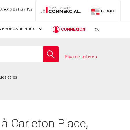
À PROPOS DE NOUS
CONNEXION
EN
Entrez
le
Plus de critères
nom
de
l'école
 à Carleton Place,