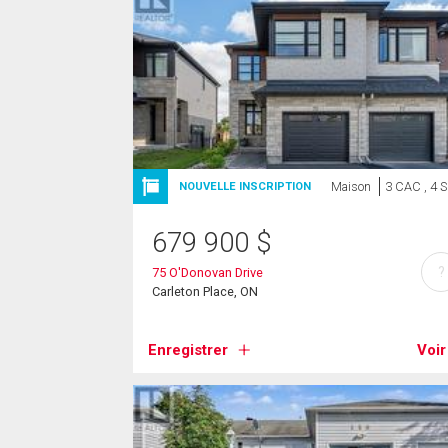
Maison
3 CAC , 4 
NOUVELLE INSCRIPTION
679 900
$
?
75 O'Donovan Drive
Carleton Place, ON
Enregistrer
Voir