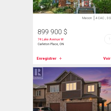
Maison
4 CAC , 3 
899 900
$
?
74 Lake Avenue W
Carleton Place, ON
Enregistrer
Voir