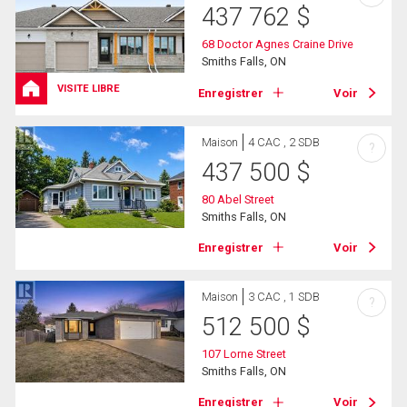
437 762
$
68 Doctor Agnes Craine Drive
Smiths Falls, ON
VISITE LIBRE
Enregistrer
Voir
Maison
4 CAC , 2 SDB
?
437 500
$
80 Abel Street
Smiths Falls, ON
Enregistrer
Voir
Maison
3 CAC , 1 SDB
?
512 500
$
107 Lorne Street
Smiths Falls, ON
Enregistrer
Voir