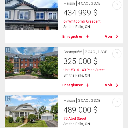
Maison
4 CAC , 3 SDB
?
434 999
$
67 Whitcomb Crescent
Smiths Falls, ON
Enregistrer
Voir
Copropriété
2 CAC , 1 SDB
?
325 000
$
Unit #316 - 40 Pearl Street
Smiths Falls, ON
Enregistrer
Voir
Maison
3 CAC , 3 SDB
?
489 000
$
70 Abel Street
Smiths Falls, ON