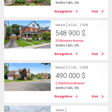
Smiths Falls, ON
Enregistrer
Voir
Maison
4 CAC , 2 SDB
?
548 900
$
20 Mcewen Avenue
Smiths Falls, ON
Enregistrer
Voir
Maison
3 CAC , 2 SDB
?
490 000
$
2 Gladstone Avenue
Smiths Falls, ON
Enregistrer
Voir
Terrain
?