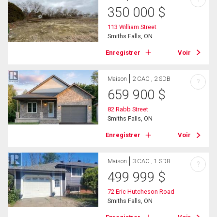
350 000
$
113 William Street
Smiths Falls, ON
Enregistrer
Voir
Maison
2 CAC , 2 SDB
?
659 900
$
82 Rabb Street
Smiths Falls, ON
Enregistrer
Voir
Maison
3 CAC , 1 SDB
?
499 999
$
72 Eric Hutcheson Road
Smiths Falls, ON