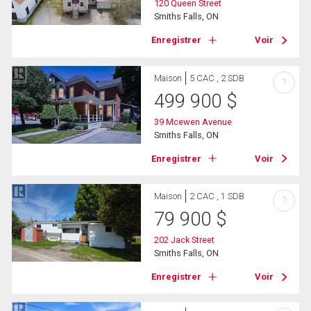
120 Queen Street
Smiths Falls, ON
Enregistrer
Voir
Maison
5 CAC , 2 SDB
?
499 900
$
39 Mcewen Avenue
Smiths Falls, ON
Enregistrer
Voir
Maison
2 CAC , 1 SDB
?
79 900
$
202 Jack Street
Smiths Falls, ON
Enregistrer
Voir