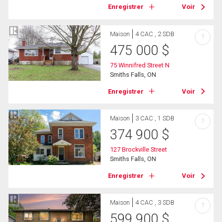
Enregistrer
Voir
Maison
4 CAC , 2 SDB
?
475 000
$
75 Winnifred Street N
Smiths Falls, ON
Enregistrer
Voir
Maison
3 CAC , 1 SDB
?
374 900
$
127 Brockville Street
Smiths Falls, ON
Enregistrer
Voir
Maison
4 CAC , 3 SDB
?
599 900
$