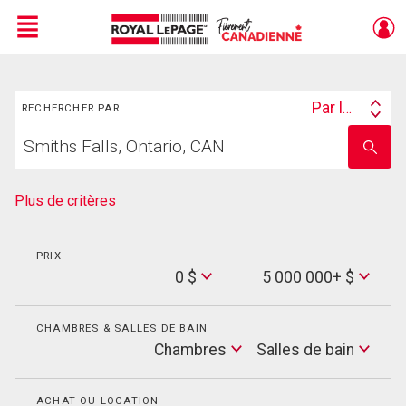
Menu
Rechercher
Live
En Direct
Par lieu
RECHERCHER PAR
Search
Trouvez
By
Entrez
votre
le
foyer
nom
de
Plus de critères
l'école
PRIX
Min
0 $
5 000 000+ $
Price
Max
Price
CHAMBRES & SALLES DE BAIN
Cham
Chambres
Salles de bain
Salles
de
bain
ACHAT OU LOCATION