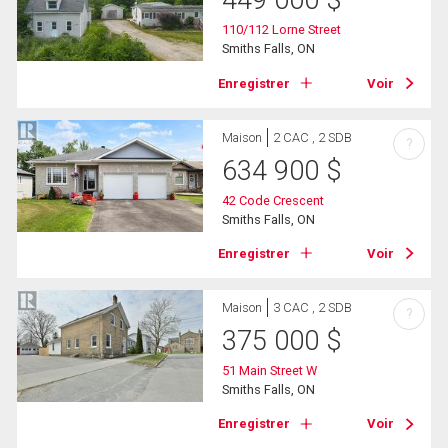
449 000
$
110/112 Lorne Street
Smiths Falls, ON
Enregistrer
Voir
Maison
2 CAC , 2 SDB
?
634 900
$
42 Code Crescent
Smiths Falls, ON
Enregistrer
Voir
Maison
3 CAC , 2 SDB
?
375 000
$
51 Main Street W
Smiths Falls, ON
Enregistrer
Voir