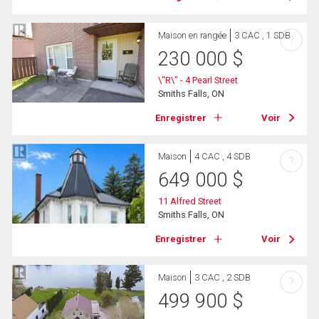
Maison en rangée
3 CAC , 1 SDB
?
230 000
$
\"R\" - 4 Pearl Street
Smiths Falls, ON
Enregistrer
Voir
Maison
4 CAC , 4 SDB
?
649 000
$
11 Alfred Street
Smiths Falls, ON
Enregistrer
Voir
Maison
3 CAC , 2 SDB
?
499 900
$