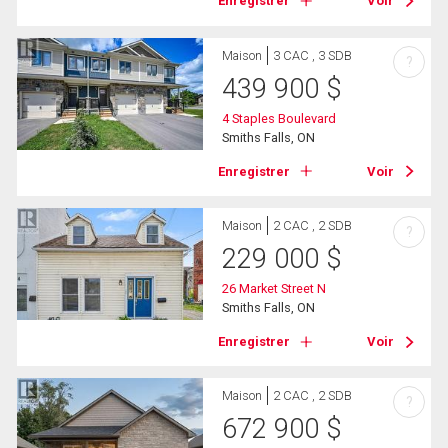
Enregistrer
Voir
Maison
3 CAC , 3 SDB
?
439 900
$
4 Staples Boulevard
Smiths Falls, ON
Enregistrer
Voir
Maison
2 CAC , 2 SDB
?
229 000
$
26 Market Street N
Smiths Falls, ON
Enregistrer
Voir
Maison
2 CAC , 2 SDB
?
672 900
$