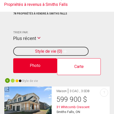
Propriétés à revenus à Smiths Falls
78 PROPRIÉTÉS À VENDRE À SMITHS FALLS
TRIER PAR:
Plus récent
Style de vie
0
Photo
Carte
Style de vie
10
Maison
3 CAC , 3 SDB
?
599 900
$
31 Whitcomb Crescent
Smiths Falls, ON