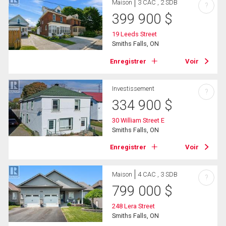
Maison
3 CAC , 2 SDB
?
399 900
$
19 Leeds Street
Smiths Falls, ON
Enregistrer
Voir
Investissement
?
334 900
$
30 William Street E
Smiths Falls, ON
Enregistrer
Voir
Maison
4 CAC , 3 SDB
?
799 000
$
248 Lera Street
Smiths Falls, ON