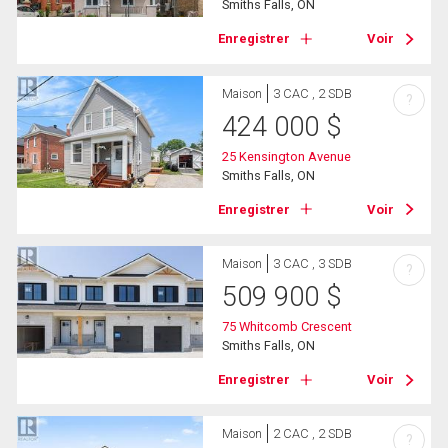
Smiths Falls, ON
Enregistrer
Voir
Maison
3 CAC , 2 SDB
?
424 000
$
25 Kensington Avenue
Smiths Falls, ON
Enregistrer
Voir
Maison
3 CAC , 3 SDB
?
509 900
$
75 Whitcomb Crescent
Smiths Falls, ON
Enregistrer
Voir
Maison
2 CAC , 2 SDB
?