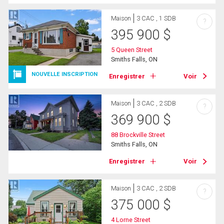
Maison
3 CAC , 1 SDB
?
395 900
$
5 Queen Street
Smiths Falls, ON
NOUVELLE INSCRIPTION
Enregistrer
Voir
Maison
3 CAC , 2 SDB
?
369 900
$
88 Brockville Street
Smiths Falls, ON
Enregistrer
Voir
Maison
3 CAC , 2 SDB
?
375 000
$
4 Lorne Street