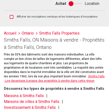
Achat
Location
Achat
ou
location
Afficher
Afficher les inscriptions vendues et les historiques d'inscriptions
les
inscriptions
vendues
Accueil
Ontario
Smiths Falls Properties
et
Smiths Falls, ON Maisons à vendre - Propriétés
les
historiques
à Smiths Falls, Ontario
d'inscriptions
Près de 55% des bâtiments sont des maisons individuelles. La ville
compte un bon choix de tailles de logements différentes, allant des lofts
aux logements de quatre chambres et plus. Les proportions de
propriétaires et de locataires sont très semblables. La majorité des unités
disponibles dans le marché immobilier de la ville ont été construites avant
les années 1960, lors de son plus important boom immobilier.
Smiths Falls
- Lire davantage à propos des propriétés à vendre dans cette région
Découvrez les types de propriétés à vendre à Smiths Falls
Maisons à Smiths Falls
Maisons de villes à Smiths Falls
Investissement à Smiths Falls