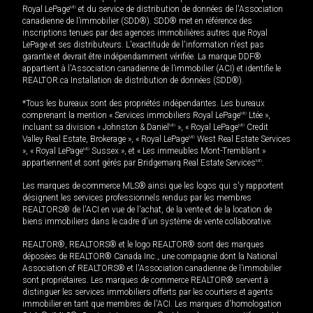
Royal LePage
MD
et du service de distribution de données de l'Association
canadienne de l’immobilier (SDD®). SDD® met en référence des
inscriptions tenues par des agences immobilières autres que Royal
LePage et ses distributeurs. L'exactitude de l'information n'est pas
garantie et devrait être indépendamment vérifiée. La marque DDF®
appartient à l'Association canadienne de l’immobilier (ACI) et identifie le
REALTOR.ca Installation de distribution de données (SDD®).
*Tous les bureaux sont des propriétés indépendantes. Les bureaux
comprenant la mention « Services immobiliers Royal LePage
MD
Ltée »,
incluant sa division « Johnston & Daniel
MD
», « Royal LePage
MD
Credit
Valley Real Estate, Brokerage », « Royal LePage
MD
West Real Estate Services
», « Royal LePage
MD
Sussex », et « Les immeubles Mont-Tremblant »
appartiennent et sont gérés par Bridgemarq Real Estate Services
MD
.
Les marques de commerce MLS® ainsi que les logos qui s'y rapportent
désignent les services professionnels rendus par les membres
REALTORS® de l'ACI en vue de l'achat, de la vente et de la location de
biens immobiliers dans le cadre d'un système de vente collaborative.
REALTOR®, REALTORS® et le logo REALTOR® sont des marques
déposées de REALTOR® Canada Inc., une compagnie dont la National
Association of REALTORS® et l'Association canadienne de l’immobilier
sont propriétaires. Les marques de commerce REALTOR® servent à
distinguer les services immobiliers offerts par les courtiers et agents
immobilier en tant que membres de l'ACI. Les marques d'homologation