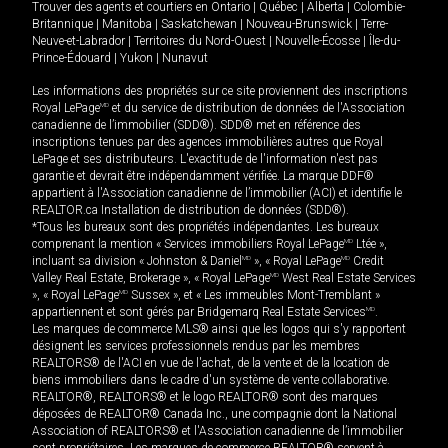
Trouver des agents et courtiers en
Ontario
|
Québec
|
Alberta
|
Colombie-
Britannique
|
Manitoba
|
Saskatchewan
|
Nouveau-Brunswick
|
Terre-
Neuve-et-Labrador
|
Territoires du Nord-Ouest
|
Nouvelle-Écosse
|
Île-du-
Prince-Édouard
|
Yukon
|
Nunavut
Les informations des propriétés sur ce site proviennent des inscriptions
Royal LePage
MD
et du service de distribution de données de l'Association
canadienne de l’immobilier (SDD®). SDD® met en référence des
inscriptions tenues par des agences immobilières autres que Royal
LePage et ses distributeurs. L'exactitude de l'information n'est pas
garantie et devrait être indépendamment vérifiée. La marque DDF®
appartient à l'Association canadienne de l’immobilier (ACI) et identifie le
REALTOR.ca Installation de distribution de données (SDD®).
*Tous les bureaux sont des propriétés indépendantes. Les bureaux
comprenant la mention « Services immobiliers Royal LePage
MD
Ltée »,
incluant sa division « Johnston & Daniel
MD
», « Royal LePage
MD
Credit
Valley Real Estate, Brokerage », « Royal LePage
MD
West Real Estate Services
», « Royal LePage
MD
Sussex », et « Les immeubles Mont-Tremblant »
appartiennent et sont gérés par Bridgemarq Real Estate Services
MD
.
Les marques de commerce MLS® ainsi que les logos qui s'y rapportent
désignent les services professionnels rendus par les membres
REALTORS® de l'ACI en vue de l'achat, de la vente et de la location de
biens immobiliers dans le cadre d'un système de vente collaborative.
REALTOR®, REALTORS® et le logo REALTOR® sont des marques
déposées de REALTOR® Canada Inc., une compagnie dont la National
Association of REALTORS® et l'Association canadienne de l’immobilier