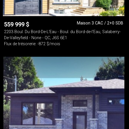
Maison 3 CAC / 2+0 SDB
559 999
$
2203 Boul. Du Bord-De-L'Eau - Boul. du Bord-de-l'Eau, Salaberry-
De-Valleyfield - None - QC, J6S 6E1
Flux de trésorerie: -872 $/mois