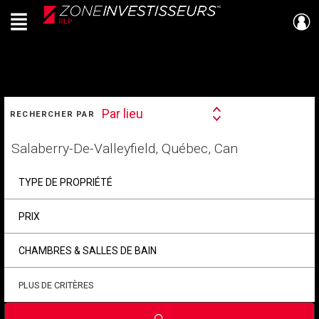
Menu
Live
En Direct
RECHERCHER
Par lieu
RECHERCHER PAR
Search
By
Trouvez
votre
foyer
TYPE DE PROPRIÉTÉ
PRIX
CHAMBRES & SALLES DE BAIN
PLUS DE CRITÈRES
Soumettre