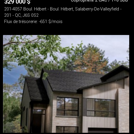
Copropriété 2 CAC / 1+0 SDB
329 000
$
201-4057 Boul. Hébert - Boul. Hébert, Salaberry-De-Valleyfield -
201 - QC, J6S 0S2
Flux de trésorerie: -651 $/mois