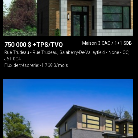
Maison 3 CAC / 1+1 SDB
750 000
$
+TPS/TVQ
Rue Trudeau - Rue Trudeau, Salaberry-De-Valleyfield - None - QC,
J6T 0G4
Flux de trésorerie: -1 769 $/mois