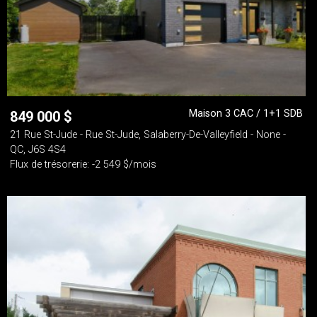
Maison 3 CAC / 1+1 SDB
849 000
$
21 Rue St-Jude - Rue St-Jude, Salaberry-De-Valleyfield - None -
QC, J6S 4S4
Flux de trésorerie: -2 549 $/mois