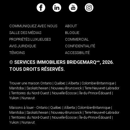
Facebook
LinkedIn
YouTube
Instagram
COMMUNIQUEZ AVEC NOUS
ABOUT
SALLE DES MÉDIAS
BLOGUE
PROPRIÉTÉS LUXUEUSES
COMMERCIAL
AVIS JURIDIQUE
CONFIDENTIALITÉ
TÉMOINS
ACCESSIBILITÉ
© SERVICES IMMOBILIERS BRIDGEMARQ
, 2026.
MD
TOUS DROITS RÉSERVÉS.
Trouver une maison
Ontario
|
Québec
|
Alberta
|
Colombie-Britannique
|
Manitoba
|
Saskatchewan
|
Nouveau-Brunswick
|
Terre-Neuve-et-Labrador
|
Territoires du Nord-Ouest
|
Nouvelle-Écosse
|
Île-du-Prince-Édouard
|
Yukon
|
Nunavut
.
Maisons à louer -
Ontario
|
Québec
|
Alberta
|
Colombie-Britannique
|
Manitoba
|
Saskatchewan
|
Nouveau-Brunswick
|
Terre-Neuve-et-Labrador
|
Territoires du Nord-Ouest
|
Nouvelle-Écosse
|
Île-du-Prince-Édouard
|
Yukon
|
Nunavut
.