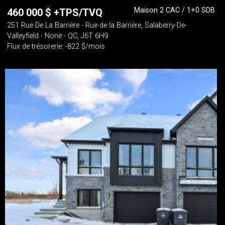
Maison 2 CAC / 1+0 SDB
460 000
$
+TPS/TVQ
251 Rue De La Barrière - Rue de la Barrière, Salaberry-De-
Valleyfield - None - QC, J6T 6H9
Flux de trésorerie: -822 $/mois