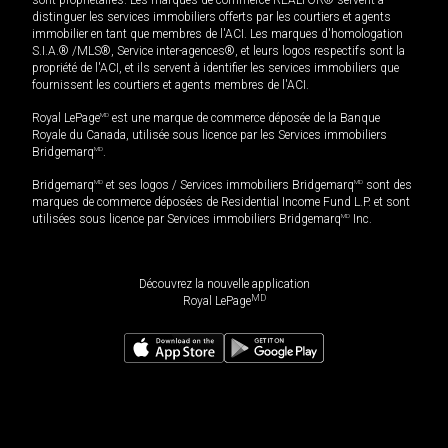
sont propriétaires. Les marques de commerce REALTOR® servent à
distinguer les services immobiliers offerts par les courtiers et agents
immobilier en tant que membres de l'ACI. Les marques d'homologation
S.I.A.® /MLS®, Service inter-agences®, et leurs logos respectifs sont la
propriété de l'ACI, et ils servent à identifier les services immobiliers que
fournissent les courtiers et agents membres de l'ACI.
Royal LePage
MD
est une marque de commerce déposée de la Banque
Royale du Canada, utilisée sous licence par les Services immobiliers
Bridgemarq
MD
.
Bridgemarq
MD
et ses logos / Services immobiliers Bridgemarq
MD
sont des
marques de commerce déposées de Residential Income Fund L.P. et sont
utilisées sous licence par Services immobiliers Bridgemarq
MD
Inc.
Découvrez la nouvelle application
MD
Royal LePage