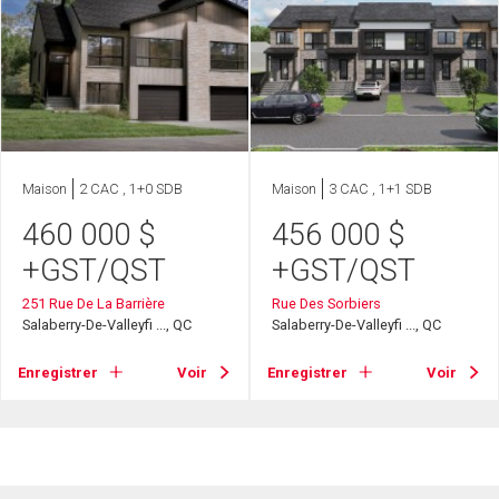
Maison
2 CAC , 1+0 SDB
Maison
3 CAC , 1+1 SDB
460 000
$
456 000
$
+GST/QST
+GST/QST
251 Rue De La Barrière
Rue Des Sorbiers
Salaberry-De-Valleyfi ..., QC
Salaberry-De-Valleyfi ..., QC
Enregistrer
Voir
Enregistrer
Voir