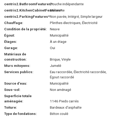
centris2.BathroomFeatures*:
Douche indépendante
centris2.KitchenCabinetFeatures*:
Mélamine
centris2.ParkingFeatures*:
Non pavée, Intégré, Simple largeur
Chauffage:
Plinthes électriques, Électricité
Condition de la propriété:
Neuve
Égout:
Municipalité
Étages:
À un étage
Garage:
Oui
Matériaux de
construction:
Brique, Vinyle
Murs mitoyens:
Jumelé
Services publics:
Eau raccordée, Électricité raccordée,
Égout raccordé
Source d'eau:
Municipalité
Sous-sol:
Non aménagé
Superficie totale
aménagée:
1146 Pieds carrés
Toiture:
Bardeaux d'asphalte
Type de fondations:
Béton coulé