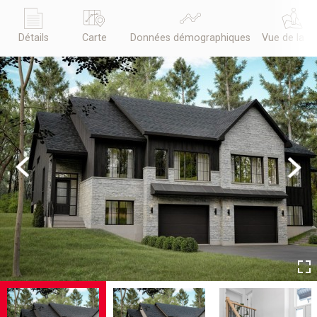
Détails
Carte
Données démographiques
Vue de la r
Previous
Next