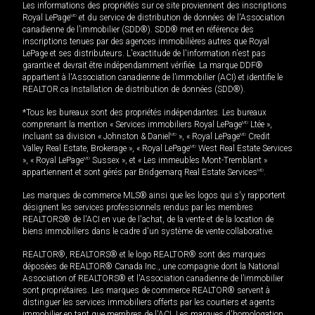
Les informations des propriétés sur ce site proviennent des inscriptions
Royal LePage
MD
et du service de distribution de données de l'Association
canadienne de l’immobilier (SDD®). SDD® met en référence des
inscriptions tenues par des agences immobilières autres que Royal
LePage et ses distributeurs. L'exactitude de l'information n'est pas
garantie et devrait être indépendamment vérifiée. La marque DDF®
appartient à l'Association canadienne de l’immobilier (ACI) et identifie le
REALTOR.ca Installation de distribution de données (SDD®).
*Tous les bureaux sont des propriétés indépendantes. Les bureaux
comprenant la mention « Services immobiliers Royal LePage
MD
Ltée »,
incluant sa division « Johnston & Daniel
MD
», « Royal LePage
MD
Credit
Valley Real Estate, Brokerage », « Royal LePage
MD
West Real Estate Services
», « Royal LePage
MD
Sussex », et « Les immeubles Mont-Tremblant »
appartiennent et sont gérés par Bridgemarq Real Estate Services
MD
.
Les marques de commerce MLS® ainsi que les logos qui s'y rapportent
désignent les services professionnels rendus par les membres
REALTORS® de l'ACI en vue de l'achat, de la vente et de la location de
biens immobiliers dans le cadre d'un système de vente collaborative.
REALTOR®, REALTORS® et le logo REALTOR® sont des marques
déposées de REALTOR® Canada Inc., une compagnie dont la National
Association of REALTORS® et l'Association canadienne de l’immobilier
sont propriétaires. Les marques de commerce REALTOR® servent à
distinguer les services immobiliers offerts par les courtiers et agents
immobilier en tant que membres de l'ACI. Les marques d'homologation