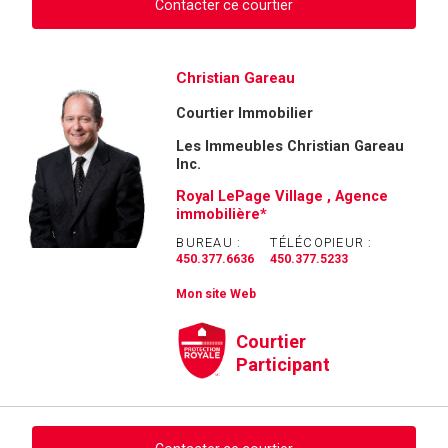
Contacter ce courtier
Demander des infos sur cette inscription
Christian Gareau
Courtier Immobilier
Prénom
et
Les Immeubles Christian Gareau
Nom
Inc.
Courriel
Royal LePage Village , Agence
immobilière*
Téléphone
(Optionnel)
BUREAU :
TÉLÉCOPIEUR :
450.377.6636
450.377.5233
Message
Mon site Web
Courtier
Participant