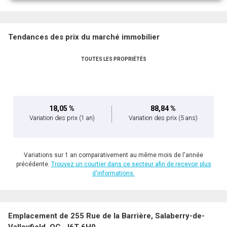
Tendances des prix du marché immobilier
TOUTES LES PROPRIÉTÉS
En cliquant sur le bouton « soumettre », vous consentez à nos conditions d'utilisation et
vous nous fournissez l'autorisation écrite de communiquer avec vous.
18,05 %
88,84 %
Variation des prix
(1 an)
Variation des prix
(5 ans)
Variations sur 1 an comparativement au même mois de l'année
précédente.
Trouvez un courtier dans ce secteur afin de recevoir plus
d'informations.
Emplacement de 255 Rue de la Barrière, Salaberry-de-