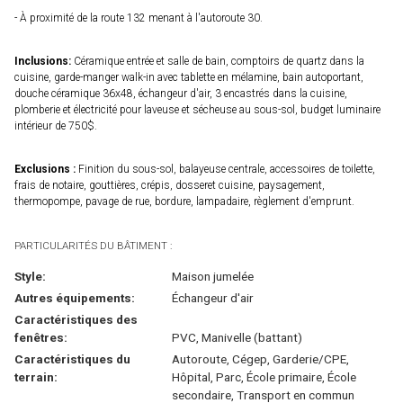
- À proximité de la route 132 menant à l'autoroute 30.
Inclusions:
Céramique entrée et salle de bain, comptoirs de quartz dans la
cuisine, garde-manger walk-in avec tablette en mélamine, bain autoportant,
douche céramique 36x48, échangeur d'air, 3 encastrés dans la cuisine,
plomberie et électricité pour laveuse et sécheuse au sous-sol, budget luminaire
intérieur de 750$.
Exclusions :
Finition du sous-sol, balayeuse centrale, accessoires de toilette,
frais de notaire, gouttières, crépis, dosseret cuisine, paysagement,
thermopompe, pavage de rue, bordure, lampadaire, règlement d'emprunt.
PARTICULARITÉS DU BÂTIMENT :
Style:
Maison jumelée
Autres équipements:
Échangeur d'air
Caractéristiques des
fenêtres:
PVC, Manivelle (battant)
Caractéristiques du
Autoroute, Cégep, Garderie/CPE,
terrain:
Hôpital, Parc, École primaire, École
secondaire, Transport en commun