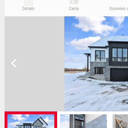
Détails
Carte
Données 
Previous