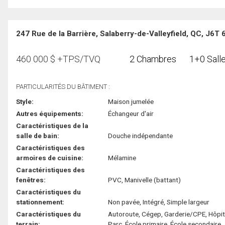
247 Rue de la Barrière, Salaberry-de-Valleyfield, QC, J6T
460 000
$
+TPS/TVQ
2 Chambres
1+0 Salle
PARTICULARITÉS DU BÂTIMENT :
Style:
Maison jumelée
Autres équipements:
Échangeur d'air
Caractéristiques de la
salle de bain:
Douche indépendante
Caractéristiques des
armoires de cuisine:
Mélamine
Caractéristiques des
fenêtres:
PVC, Manivelle (battant)
Caractéristiques du
stationnement:
Non pavée, Intégré, Simple largeur
Caractéristiques du
Autoroute, Cégep, Garderie/CPE, Hôpit
terrain:
Parc, École primaire, École secondaire,