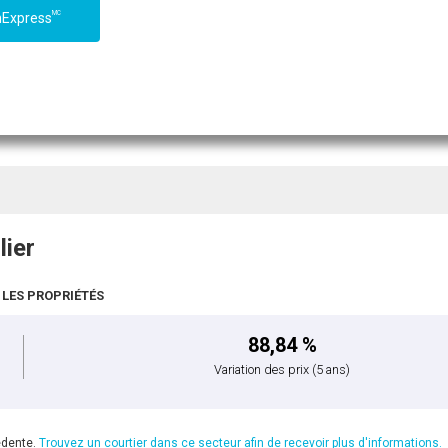
MC
nExpress
lier
 LES PROPRIÉTÉS
88,84 %
Variation des prix
(5 ans)
édente.
Trouvez un courtier dans ce secteur afin de recevoir plus d'informations.