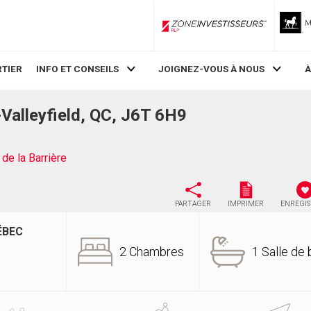
ZoneInvestisseurs RLP
TIER
INFO ET CONSEILS
JOIGNEZ-VOUS À NOUS
À
-Valleyfield, QC, J6T 6H9
de la Barrière
PARTAGER
IMPRIMER
ENREGI
ÉBEC
2 Chambres
1 Salle de 