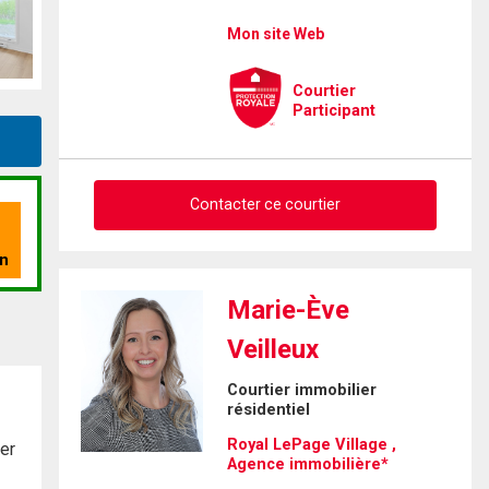
Mon site Web
Courtier
Participant
Contacter ce courtier
Demander des infos sur cette
Marie-Ève
inscription
Veilleux
Prénom
Courtier immobilier
et
résidentiel
Nom
Courriel
Royal LePage Village ,
der
Agence immobilière*