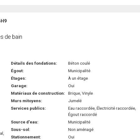
 6H9
s de bain
Détails des fondations:
Béton coulé
Égout:
Municipalité
Étages:
À un étage
Garage:
Oui
Matériaux de construction:
Brique, Vinyle
Murs mitoyens:
Jumelé
Services publics:
Eau raccordée, Électricité raccordée,
Égout raccordé
Source d'eau:
Municipalité
Sous-sol:
Non aménagé
al,
Stationnement:
Oui