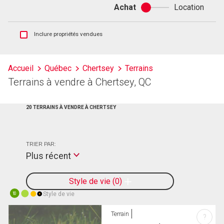
Achat
Location
Achat
ou
location
Afficher
Inclure propriétés vendues
les
inscriptions
vendues
Accueil
Québec
Chertsey
Terrains
et
Terrains à vendre à Chertsey, QC
les
historiques
d'inscriptions
20 TERRAINS À VENDRE À CHERTSEY
TRIER PAR:
Plus récent
Style de vie
0
Style de vie
10
Terrain
?