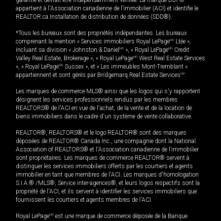
appartient à l'Association canadienne de l’immobilier (ACI) et identifie le
REALTOR.ca Installation de distribution de données (SDD®).
*Tous les bureaux sont des propriétés indépendantes. Les bureaux
comprenant la mention « Services immobiliers Royal LePage
MD
Ltée »,
incluant sa division « Johnston & Daniel
MD
», « Royal LePage
MD
Credit
Valley Real Estate, Brokerage », « Royal LePage
MD
West Real Estate Services
», « Royal LePage
MD
Sussex », et « Les immeubles Mont-Tremblant »
appartiennent et sont gérés par Bridgemarq Real Estate Services
MD
.
Les marques de commerce MLS® ainsi que les logos qui s'y rapportent
désignent les services professionnels rendus par les membres
REALTORS® de l'ACI en vue de l'achat, de la vente et de la location de
biens immobiliers dans le cadre d'un système de vente collaborative.
REALTOR®, REALTORS® et le logo REALTOR® sont des marques
déposées de REALTOR® Canada Inc., une compagnie dont la National
Association of REALTORS® et l'Association canadienne de l’immobilier
sont propriétaires. Les marques de commerce REALTOR® servent à
distinguer les services immobiliers offerts par les courtiers et agents
immobilier en tant que membres de l'ACI. Les marques d'homologation
S.I.A.® /MLS®, Service inter-agences®, et leurs logos respectifs sont la
propriété de l'ACI, et ils servent à identifier les services immobiliers que
fournissent les courtiers et agents membres de l'ACI.
Royal LePage
MD
est une marque de commerce déposée de la Banque