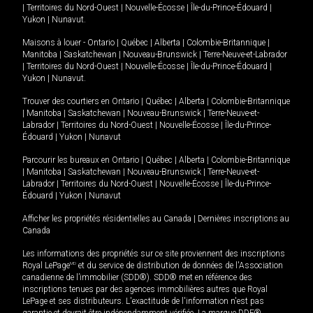
|
Territoires du Nord-Ouest
|
Nouvelle-Écosse
|
Île-du-Prince-Édouard
|
Yukon
|
Nunavut
.
Maisons à louer -
Ontario
|
Québec
|
Alberta
|
Colombie-Britannique
|
Manitoba
|
Saskatchewan
|
Nouveau-Brunswick
|
Terre-Neuve-et-Labrador
|
Territoires du Nord-Ouest
|
Nouvelle-Écosse
|
Île-du-Prince-Édouard
|
Yukon
|
Nunavut
.
Trouver des courtiers en
Ontario
|
Québec
|
Alberta
|
Colombie-Britannique
|
Manitoba
|
Saskatchewan
|
Nouveau-Brunswick
|
Terre-Neuve-et-
Labrador
|
Territoires du Nord-Ouest
|
Nouvelle-Écosse
|
Île-du-Prince-
Édouard
|
Yukon
|
Nunavut
Parcourir les bureaux en
Ontario
|
Québec
|
Alberta
|
Colombie-Britannique
|
Manitoba
|
Saskatchewan
|
Nouveau-Brunswick
|
Terre-Neuve-et-
Labrador
|
Territoires du Nord-Ouest
|
Nouvelle-Écosse
|
Île-du-Prince-
Édouard
|
Yukon
|
Nunavut
Afficher les propriétés résidentielles au Canada
|
Dernières inscriptions au
Canada
Les informations des propriétés sur ce site proviennent des inscriptions
Royal LePage
MD
et du service de distribution de données de l'Association
canadienne de l’immobilier (SDD®). SDD® met en référence des
inscriptions tenues par des agences immobilières autres que Royal
LePage et ses distributeurs. L'exactitude de l'information n'est pas
garantie et devrait être indépendamment vérifiée. La marque DDF®