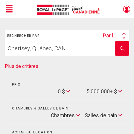
Menu
Rechercher
Live
En Direct
Par lieu
RECHERCHER PAR
Search
Trouvez
By
Entrez
votre
le
foyer
nom
de
Plus de critères
l'école
PRIX
Min
0 $
5 000 000+ $
Price
Max
Price
CHAMBRES & SALLES DE BAIN
Cham
Chambres
Salles de bain
Salles
de
bain
ACHAT OU LOCATION