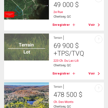
49 000
$
2e Rue
Chertsey, QC
Enregistrer
Voir
Terrain
?
69 900
$
+TPS/TVQ
223 Ch. Du Lac-Lili
Chertsey, QC
Enregistrer
Voir
Terrain
?
478 500
$
Ch. Des Monts
Chertsey, QC