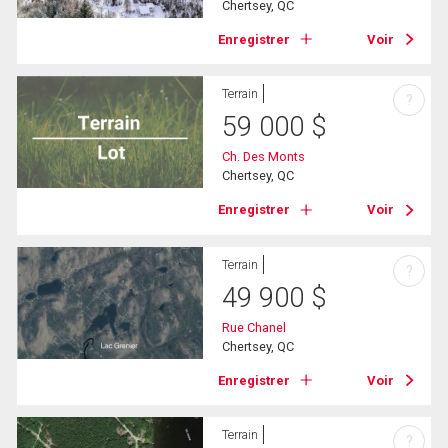
Chertsey, QC
Enregistrer
Voir
Terrain
?
59 000
$
Ch. Des Monts
Chertsey, QC
Enregistrer
Voir
Terrain
?
49 900
$
Rue Chanel
Chertsey, QC
Enregistrer
Voir
Terrain
?