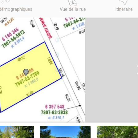
démographiques
Vue de la rue
Itinéraire
N