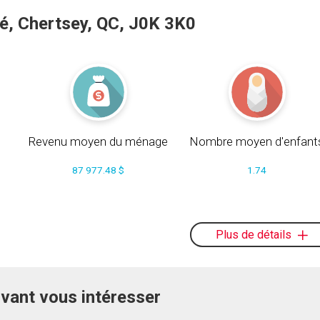
é, Chertsey, QC, J0K 3K0
Revenu moyen du ménage
Nombre moyen d'enfant
87 977.48 $
1.74
Plus de détails
uvant vous intéresser