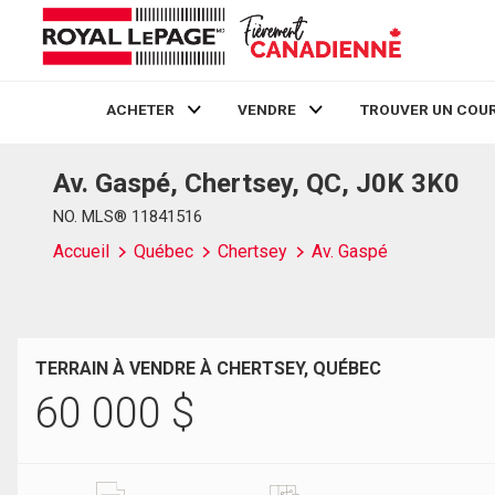
ACHETER
VENDRE
TROUVER UN COUR
Av. Gaspé, Chertsey, QC, J0K 3K0
Live
En Direct
NO. MLS® 11841516
Accueil
Québec
Chertsey
Av. Gaspé
TERRAIN À VENDRE À CHERTSEY, QUÉBEC
60 000
$