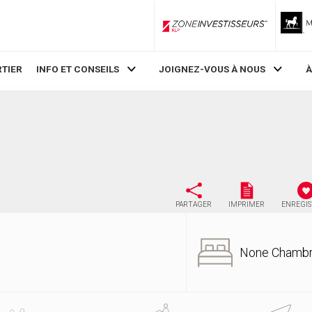
ZoneInvestisseurs RLP
TIER
INFO ET CONSEILS
JOIGNEZ-VOUS À NOUS
À
PARTAGER
IMPRIMER
ENREGI
None Chamb