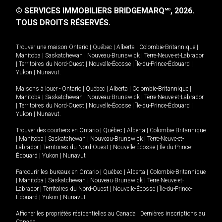
© SERVICES IMMOBILIERS BRIDGEMARQ
, 2026.
MD
TOUS DROITS RÉSERVÉS.
Trouver une maison
Ontario
|
Québec
|
Alberta
|
Colombie-Britannique
|
Manitoba
|
Saskatchewan
|
Nouveau-Brunswick
|
Terre-Neuve-et-Labrador
|
Territoires du Nord-Ouest
|
Nouvelle-Écosse
|
Île-du-Prince-Édouard
|
Yukon
|
Nunavut
.
Maisons à louer -
Ontario
|
Québec
|
Alberta
|
Colombie-Britannique
|
Manitoba
|
Saskatchewan
|
Nouveau-Brunswick
|
Terre-Neuve-et-Labrador
|
Territoires du Nord-Ouest
|
Nouvelle-Écosse
|
Île-du-Prince-Édouard
|
Yukon
|
Nunavut
.
Trouver des courtiers en
Ontario
|
Québec
|
Alberta
|
Colombie-Britannique
|
Manitoba
|
Saskatchewan
|
Nouveau-Brunswick
|
Terre-Neuve-et-
Labrador
|
Territoires du Nord-Ouest
|
Nouvelle-Écosse
|
Île-du-Prince-
Édouard
|
Yukon
|
Nunavut
Parcourir les bureaux en
Ontario
|
Québec
|
Alberta
|
Colombie-Britannique
|
Manitoba
|
Saskatchewan
|
Nouveau-Brunswick
|
Terre-Neuve-et-
Labrador
|
Territoires du Nord-Ouest
|
Nouvelle-Écosse
|
Île-du-Prince-
Édouard
|
Yukon
|
Nunavut
Afficher les propriétés résidentielles au Canada
|
Dernières inscriptions au
Canada