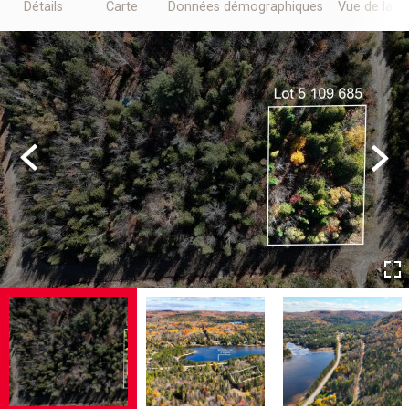
Détails
Carte
Données démographiques
Vue de la r
Previous
Next