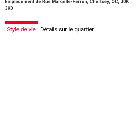
Emplacement de Rue Marcelle-Ferron, Chertsey, QC, J0K
vous nous fournissez l'autorisation écrite de communiquer avec vous.
3K0
Style de vie
Détails sur le quartier