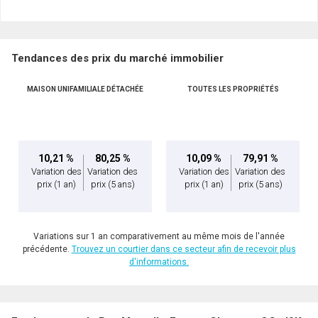
Nom
Courriel
Tendances des prix du marché immobilier
Téléphone
(Optionnel)
MAISON UNIFAMILIALE DÉTACHÉE
TOUTES LES PROPRIÉTÉS
Message
10,21 %
80,25 %
10,09 %
79,91 %
Variation des
Variation des
Variation des
Variation des
prix
(1 an)
prix
(5 ans)
prix
(1 an)
prix
(5 ans)
Variations sur 1 an comparativement au même mois de l'année
précédente.
Trouvez un courtier dans ce secteur afin de recevoir plus
d'informations.
En cliquant sur le bouton « soumettre », vous consentez à nos conditions d'utilisation et