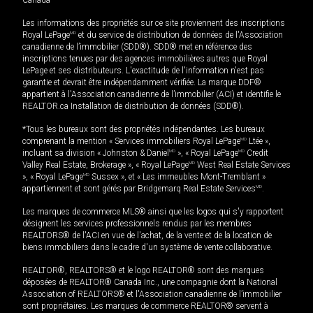
Les informations des propriétés sur ce site proviennent des inscriptions
Royal LePage
MD
et du service de distribution de données de l'Association
canadienne de l’immobilier (SDD®). SDD® met en référence des
inscriptions tenues par des agences immobilières autres que Royal
LePage et ses distributeurs. L'exactitude de l'information n'est pas
garantie et devrait être indépendamment vérifiée. La marque DDF®
appartient à l'Association canadienne de l’immobilier (ACI) et identifie le
REALTOR.ca Installation de distribution de données (SDD®).
*Tous les bureaux sont des propriétés indépendantes. Les bureaux
comprenant la mention « Services immobiliers Royal LePage
MD
Ltée »,
incluant sa division « Johnston & Daniel
MD
», « Royal LePage
MD
Credit
Valley Real Estate, Brokerage », « Royal LePage
MD
West Real Estate Services
», « Royal LePage
MD
Sussex », et « Les immeubles Mont-Tremblant »
appartiennent et sont gérés par Bridgemarq Real Estate Services
MD
.
Les marques de commerce MLS® ainsi que les logos qui s'y rapportent
désignent les services professionnels rendus par les membres
REALTORS® de l'ACI en vue de l'achat, de la vente et de la location de
biens immobiliers dans le cadre d'un système de vente collaborative.
REALTOR®, REALTORS® et le logo REALTOR® sont des marques
déposées de REALTOR® Canada Inc., une compagnie dont la National
Association of REALTORS® et l'Association canadienne de l’immobilier
sont propriétaires. Les marques de commerce REALTOR® servent à