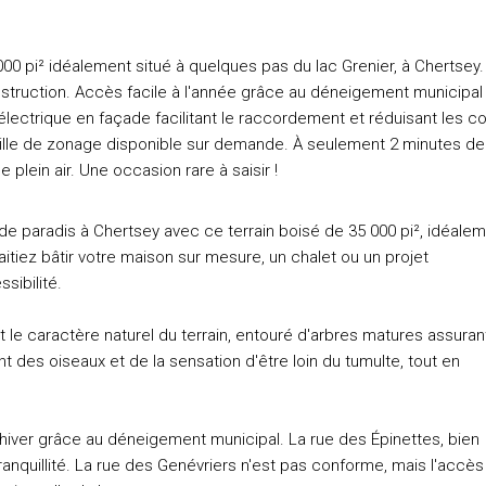
000 pi² idéalement situé à quelques pas du lac Grenier, à Chertsey.
onstruction. Accès facile à l'année grâce au déneigement municipal
 électrique en façade facilitant le raccordement et réduisant les c
 Grille de zonage disponible sur demande. À seulement 2 minutes de
 plein air. Une occasion rare à saisir !
n de paradis à Chertsey avec ce terrain boisé de 35 000 pi², idéale
tiez bâtir votre maison sur mesure, un chalet ou un projet
sibilité.
t le caractère naturel du terrain, entouré d'arbres matures assuran
hant des oiseaux et de la sensation d'être loin du tumulte, tout en
n hiver grâce au déneigement municipal. La rue des Épinettes, bien
 tranquillité. La rue des Genévriers n'est pas conforme, mais l'accès