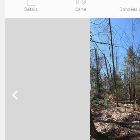
Détails
Carte
Données 
Previous