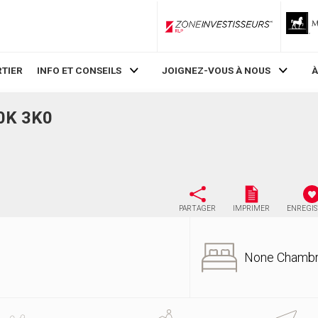
ZoneInvestisseurs RLP
TIER
INFO ET CONSEILS
JOIGNEZ-VOUS À NOUS
À
J0K 3K0
PARTAGER
IMPRIMER
ENREGI
None Chamb