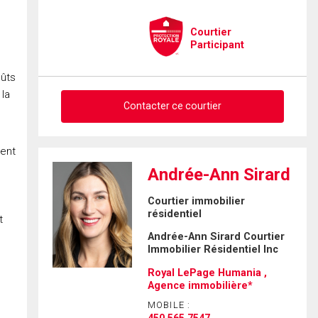
Courtier
Participant
oûts
 la
Contacter ce courtier
ment
Demander des infos sur cette
Andrée-Ann Sirard
inscription
En cliquant sur le bouton « soumettre », vous consentez à nos conditions
Courtier immobilier
d'utilisation et vous nous fournissez l'autorisation écrite de
résidentiel
Prénom
t
communiquer avec vous.
et
Andrée-Ann Sirard Courtier
Nom
Immobilier Résidentiel Inc
Courriel
Royal LePage Humania ,
Agence immobilière*
Téléphone
(Optionnel)
MOBILE :
450.565.7547