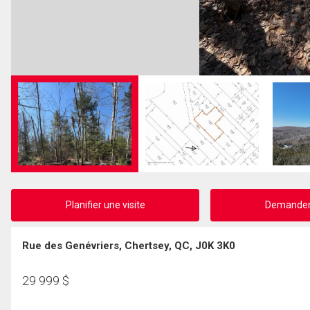
Planifier une visite
Demander 
Rue des Genévriers, Chertsey, QC, J0K 3K0
29 999
$