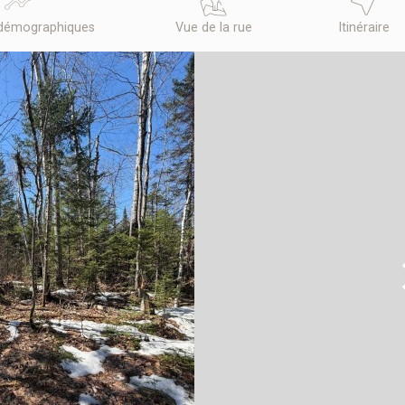
démographiques
Vue de la rue
Itinéraire
N