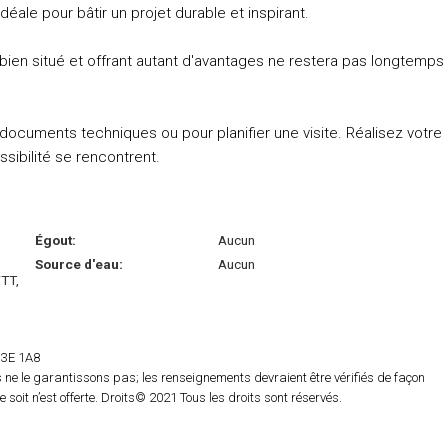
déale pour bâtir un projet durable et inspirant.
bien situé et offrant autant d'avantages ne restera pas longtemps
documents techniques ou pour planifier une visite. Réalisez votre
ssibilité se rencontrent.
Égout:
Aucun
Source d'eau:
Aucun
VTT,
 H3E 1A8
ne le garantissons pas; les renseignements devraient être vérifiés de façon
oit n’est offerte. Droits© 2021 Tous les droits sont réservés.