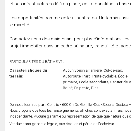
et ses infrastructures déjà en place, ce lot constitue la base i
Les opportunités comme celle-ci sont rares. Un terrain aussi 
le marché.
Contactez-nous dès maintenant pour plus d'informations, les 
projet immobilier dans un cadre où nature, tranquillité et acce
PARTICULARITÉS DU BÂTIMENT :
Caractéristiques du
Aucun voisin à l'arrière, Cul-de-sac,
terrain:
Autoroute, Parc, Piste cyclable, École
primaire, École secondaire, Sentier de 
Boisé, En pente, Plat
Données fournies par : Centris - 600 Ch Du Golf, Ile -Des -Soeurs, Québec
Nous croyons que tous les renseignements affichés sont exacts, mais nous 
indépendante. Aucune garantie ou représentation de quelque nature que ce s
Vendue sans garantie légale, aux risques et périls de l'acheteur.