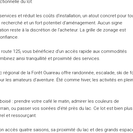
ctionnelle du lot.
rvices et réduit les coûts d'installation, un atout concret pour to
rel recherché et un fort potentiel d'aménagement. Aucun signe
tion reste à la discrétion de l'acheteur. La grille de zonage est
confiance.
a route 125, vous bénéficiez d'un accès rapide aux commodités
mbinez ainsi tranquillité et proximité des services.
rc régional de la Forêt Ouareau offre randonnée, escalade, ski de f
ur les amateurs d'aventure. Été comme hiver, les activités en plein
oisé : prendre votre café le matin, admirer les couleurs de
rain, ou passer vos soirées d'été près du lac. Ce lot est bien plus
urel et ressourçant.
son accès quatre saisons, sa proximité du lac et des grands espac