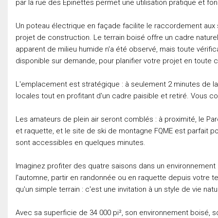
par la rue des Épinettes permet une utilisation pratique et fon
Un poteau électrique en façade facilite le raccordement aux se
projet de construction. Le terrain boisé offre un cadre natu
apparent de milieu humide n'a été observé, mais toute vérifica
disponible sur demande, pour planifier votre projet en toute 
L'emplacement est stratégique : à seulement 2 minutes de l
locales tout en profitant d'un cadre paisible et retiré. Vous co
Les amateurs de plein air seront comblés : à proximité, le Pa
et raquette, et le site de ski de montagne FQME est parfait po
sont accessibles en quelques minutes.
Imaginez profiter des quatre saisons dans un environnement b
l'automne, partir en randonnée ou en raquette depuis votre ter
qu'un simple terrain : c'est une invitation à un style de vie nat
Avec sa superficie de 34 000 pi², son environnement boisé, 