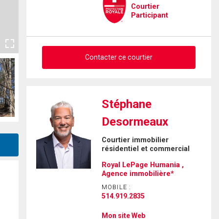
Courtier
Participant
Contacter ce courtier
Demander des infos sur cette
Stéphane
inscription
Desormeaux
Prénom
Courtier immobilier
et
résidentiel et commercial
Nom
Courriel
Royal LePage Humania ,
Agence immobilière*
Téléphone
MOBILE :
(Optionnel)
514.919.2835
Message
Mon site Web