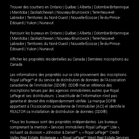
Trouver des courtiers en
Ontario
|
Québec
|
Alberta
|
Colombie-Britannique
|
Manitoba
|
Saskatchewan
|
Nouveau-Brunswick
|
Terre-Neuve-et-
Labrador
|
Territoires du Nord-Ouest
|
Nouvelle-Écosse
|
Île-du-Prince-
Édouard
|
Yukon
|
Nunavut
Parcourir les bureaux en
Ontario
|
Québec
|
Alberta
|
Colombie-Britannique
|
Manitoba
|
Saskatchewan
|
Nouveau-Brunswick
|
Terre-Neuve-et-
Labrador
|
Territoires du Nord-Ouest
|
Nouvelle-Écosse
|
Île-du-Prince-
Édouard
|
Yukon
|
Nunavut
Afficher les propriétés résidentielles au Canada
|
Dernières inscriptions au
Canada
Les informations des propriétés sur ce site proviennent des inscriptions
Royal LePage
MD
et du service de distribution de données de l'Association
canadienne de l’immobilier (SDD®). SDD® met en référence des
inscriptions tenues par des agences immobilières autres que Royal
LePage et ses distributeurs. L'exactitude de l'information n'est pas
garantie et devrait être indépendamment vérifiée. La marque DDF®
appartient à l'Association canadienne de l’immobilier (ACI) et identifie le
REALTOR.ca Installation de distribution de données (SDD®).
*Tous les bureaux sont des propriétés indépendantes. Les bureaux
comprenant la mention « Services immobiliers Royal LePage
MD
Ltée »,
incluant sa division « Johnston & Daniel
MD
», « Royal LePage
MD
Credit
Valley Real Estate, Brokerage », « Royal LePage
MD
West Real Estate Services