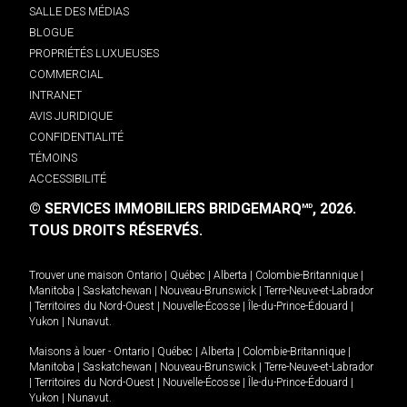
SALLE DES MÉDIAS
BLOGUE
PROPRIÉTÉS LUXUEUSES
COMMERCIAL
INTRANET
AVIS JURIDIQUE
CONFIDENTIALITÉ
TÉMOINS
ACCESSIBILITÉ
© SERVICES IMMOBILIERS BRIDGEMARQ
, 2026.
MD
TOUS DROITS RÉSERVÉS.
Trouver une maison
Ontario
|
Québec
|
Alberta
|
Colombie-Britannique
|
Manitoba
|
Saskatchewan
|
Nouveau-Brunswick
|
Terre-Neuve-et-Labrador
|
Territoires du Nord-Ouest
|
Nouvelle-Écosse
|
Île-du-Prince-Édouard
|
Yukon
|
Nunavut
.
Maisons à louer -
Ontario
|
Québec
|
Alberta
|
Colombie-Britannique
|
Manitoba
|
Saskatchewan
|
Nouveau-Brunswick
|
Terre-Neuve-et-Labrador
|
Territoires du Nord-Ouest
|
Nouvelle-Écosse
|
Île-du-Prince-Édouard
|
Yukon
|
Nunavut
.