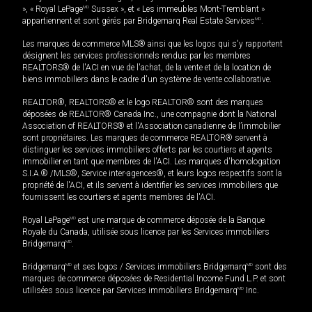
», « Royal LePage
MD
Sussex », et « Les immeubles Mont-Tremblant »
appartiennent et sont gérés par Bridgemarq Real Estate Services
MD
.
Les marques de commerce MLS® ainsi que les logos qui s'y rapportent
désignent les services professionnels rendus par les membres
REALTORS® de l'ACI en vue de l'achat, de la vente et de la location de
biens immobiliers dans le cadre d'un système de vente collaborative.
REALTOR®, REALTORS® et le logo REALTOR® sont des marques
déposées de REALTOR® Canada Inc., une compagnie dont la National
Association of REALTORS® et l'Association canadienne de l’immobilier
sont propriétaires. Les marques de commerce REALTOR® servent à
distinguer les services immobiliers offerts par les courtiers et agents
immobilier en tant que membres de l'ACI. Les marques d'homologation
S.I.A.® /MLS®, Service inter-agences®, et leurs logos respectifs sont la
propriété de l'ACI, et ils servent à identifier les services immobiliers que
fournissent les courtiers et agents membres de l'ACI.
Royal LePage
MD
est une marque de commerce déposée de la Banque
Royale du Canada, utilisée sous licence par les Services immobiliers
Bridgemarq
MD
.
Bridgemarq
MD
et ses logos / Services immobiliers Bridgemarq
MD
sont des
marques de commerce déposées de Residential Income Fund L.P. et sont
utilisées sous licence par Services immobiliers Bridgemarq
MD
Inc.