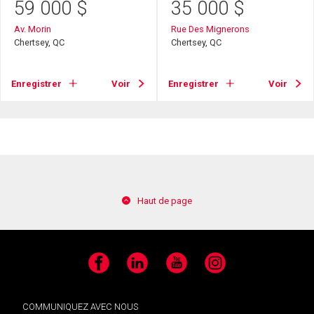
59 000
$
35 000
$
Av. Morin
Rue Des Mignerons
Chertsey, QC
Chertsey, QC
Enregistrer
Voir
Enregistrer
Voir
Haut de page
Facebook
LinkedIn
YouTube
Instagram
COMMUNIQUEZ AVEC NOUS