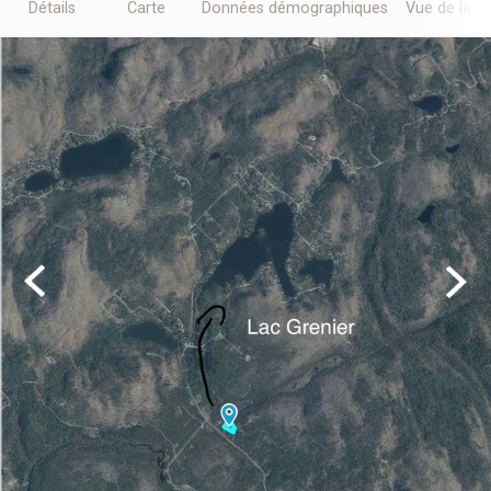
Détails
Carte
Données démographiques
Vue de la r
Previous
Next