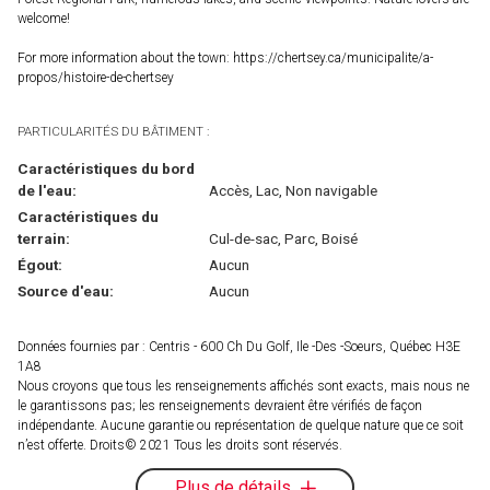
welcome!
For more information about the town: https://chertsey.ca/municipalite/a-
propos/histoire-de-chertsey
PARTICULARITÉS DU BÂTIMENT :
Caractéristiques du bord
de l'eau:
Accès, Lac, Non navigable
Caractéristiques du
terrain:
Cul-de-sac, Parc, Boisé
Égout:
Aucun
Source d'eau:
Aucun
Données fournies par : Centris - 600 Ch Du Golf, Ile -Des -Soeurs, Québec H3E
1A8
Nous croyons que tous les renseignements affichés sont exacts, mais nous ne
le garantissons pas; les renseignements devraient être vérifiés de façon
indépendante. Aucune garantie ou représentation de quelque nature que ce soit
n’est offerte. Droits© 2021 Tous les droits sont réservés.
Plus de détails