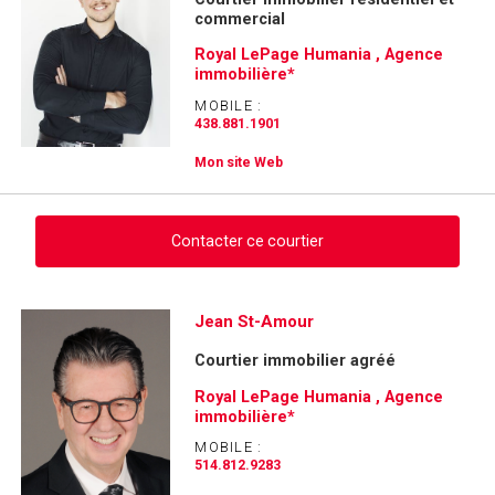
commercial
Royal LePage Humania , Agence
immobilière*
MOBILE :
438.881.1901
Mon site Web
Contacter ce courtier
Demander des infos sur cette inscription
Jean St-Amour
Courtier immobilier agréé
Prénom
et
Royal LePage Humania , Agence
Nom
immobilière*
Courriel
MOBILE :
514.812.9283
Téléphone