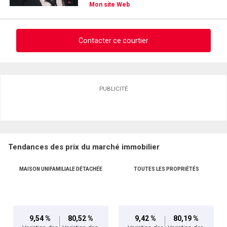
(Optionnel)
Mon site Web
Message
Contacter ce courtier
Demander des infos sur cette inscription
PUBLICITÉ
Prénom
et
Nom
Courriel
Tendances des prix du marché immobilier
Téléphone
(Optionnel)
MAISON UNIFAMILIALE DÉTACHÉE
TOUTES LES PROPRIÉTÉS
En cliquant sur le bouton « soumettre », vous consentez à nos conditions d'utilisation et
Message
vous nous fournissez l'autorisation écrite de communiquer avec vous.
9,54 %
80,52 %
9,42 %
80,19 %