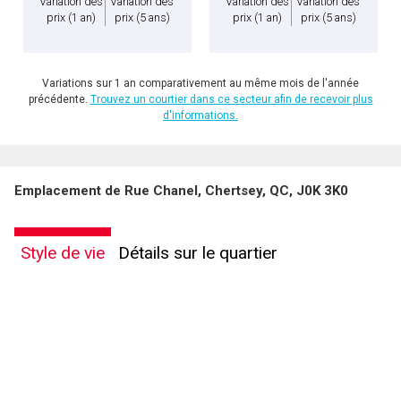
Variation des
Variation des
Variation des
Variation des
prix
(1 an)
prix
(5 ans)
prix
(1 an)
prix
(5 ans)
Variations sur 1 an comparativement au même mois de l'année
précédente.
Trouvez un courtier dans ce secteur afin de recevoir plus
d'informations.
En cliquant sur le bouton « soumettre », vous consentez à nos conditions d'utilisation et
Emplacement de Rue Chanel, Chertsey, QC, J0K 3K0
vous nous fournissez l'autorisation écrite de communiquer avec vous.
Style de vie
Détails sur le quartier