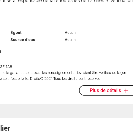
eur sera responsable de faire toutes les démarches et vérificatio
Égout:
Aucun
Source d'eau:
Aucun
t
 H3E 1A8
ne le garantissons pas; les renseignements devraient être vérifiés de façon
oit n’est offerte. Droits© 2021 Tous les droits sont réservés.
Plus de détails
lier