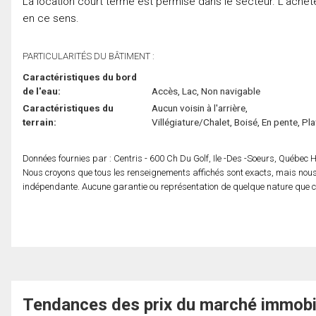
La location court terme est permise dans le secteur. L'achet
en ce sens.
PARTICULARITÉS DU BÂTIMENT :
Caractéristiques du bord
de l'eau:
Accès, Lac, Non navigable
Caractéristiques du
Aucun voisin à l'arrière,
terrain:
Villégiature/Chalet, Boisé, En pente, Pla
Données fournies par : Centris - 600 Ch Du Golf, Ile -Des -Soeurs, Québec
Nous croyons que tous les renseignements affichés sont exacts, mais nous 
indépendante. Aucune garantie ou représentation de quelque nature que ce s
Tendances des prix du marché immobi