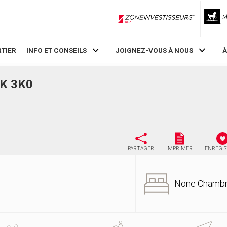
ZoneInvestisseurs RLP
TIER
INFO ET CONSEILS
JOIGNEZ-VOUS À NOUS
À
0K 3K0
PARTAGER
IMPRIMER
ENREGI
None Chamb