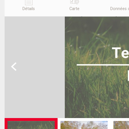
Détails
Carte
Données 
Previous