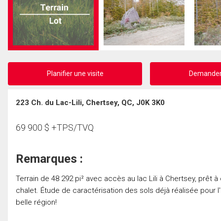
Planifier une visite
Demander 
223 Ch. du Lac-Lili, Chertsey, QC, J0K 3K0
69 900
$
+TPS/TVQ
Remarques :
Terrain de 48 292 pi² avec accès au lac Lili à Chertsey, prêt 
chalet. Étude de caractérisation des sols déjà réalisée pour l
belle région!