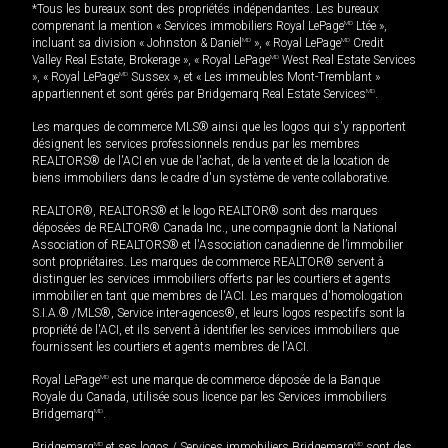
*Tous les bureaux sont des propriétés indépendantes. Les bureaux
comprenant la mention « Services immobiliers Royal LePage
MD
Ltée »,
incluant sa division « Johnston & Daniel
MD
», « Royal LePage
MD
Credit
Valley Real Estate, Brokerage », « Royal LePage
MD
West Real Estate Services
», « Royal LePage
MD
Sussex », et « Les immeubles Mont-Tremblant »
appartiennent et sont gérés par Bridgemarq Real Estate Services
MD
.
Les marques de commerce MLS® ainsi que les logos qui s'y rapportent
désignent les services professionnels rendus par les membres
REALTORS® de l'ACI en vue de l'achat, de la vente et de la location de
biens immobiliers dans le cadre d'un système de vente collaborative.
REALTOR®, REALTORS® et le logo REALTOR® sont des marques
déposées de REALTOR® Canada Inc., une compagnie dont la National
Association of REALTORS® et l'Association canadienne de l’immobilier
sont propriétaires. Les marques de commerce REALTOR® servent à
distinguer les services immobiliers offerts par les courtiers et agents
immobilier en tant que membres de l'ACI. Les marques d'homologation
S.I.A.® /MLS®, Service inter-agences®, et leurs logos respectifs sont la
propriété de l'ACI, et ils servent à identifier les services immobiliers que
fournissent les courtiers et agents membres de l'ACI.
Royal LePage
MD
est une marque de commerce déposée de la Banque
Royale du Canada, utilisée sous licence par les Services immobiliers
Bridgemarq
MD
.
Bridgemarq
MD
et ses logos / Services immobiliers Bridgemarq
MD
sont des