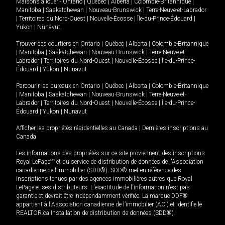
Maisons à louer -
Ontario
|
Québec
|
Alberta
|
Colombie-Britannique
|
Manitoba
|
Saskatchewan
|
Nouveau-Brunswick
|
Terre-Neuve-et-Labrador
|
Territoires du Nord-Ouest
|
Nouvelle-Écosse
|
Île-du-Prince-Édouard
|
Yukon
|
Nunavut
.
Trouver des courtiers en
Ontario
|
Québec
|
Alberta
|
Colombie-Britannique
|
Manitoba
|
Saskatchewan
|
Nouveau-Brunswick
|
Terre-Neuve-et-
Labrador
|
Territoires du Nord-Ouest
|
Nouvelle-Écosse
|
Île-du-Prince-
Édouard
|
Yukon
|
Nunavut
Parcourir les bureaux en
Ontario
|
Québec
|
Alberta
|
Colombie-Britannique
|
Manitoba
|
Saskatchewan
|
Nouveau-Brunswick
|
Terre-Neuve-et-
Labrador
|
Territoires du Nord-Ouest
|
Nouvelle-Écosse
|
Île-du-Prince-
Édouard
|
Yukon
|
Nunavut
Afficher les propriétés résidentielles au Canada
|
Dernières inscriptions au
Canada
Les informations des propriétés sur ce site proviennent des inscriptions
Royal LePage
MD
et du service de distribution de données de l'Association
canadienne de l’immobilier (SDD®). SDD® met en référence des
inscriptions tenues par des agences immobilières autres que Royal
LePage et ses distributeurs. L'exactitude de l'information n'est pas
garantie et devrait être indépendamment vérifiée. La marque DDF®
appartient à l'Association canadienne de l’immobilier (ACI) et identifie le
REALTOR.ca Installation de distribution de données (SDD®).