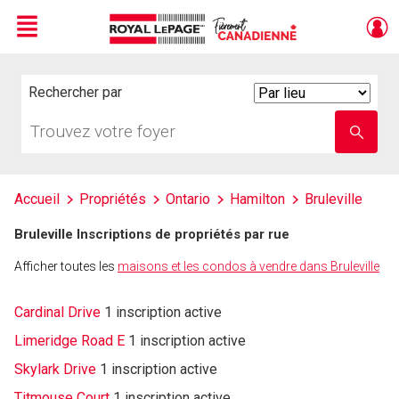
Menu
Live
En Direct
Rechercher par
Search
By
Trouvez
Entrez
votre
le
foyer
nom
de
l'école
Accueil
Propriétés
Ontario
Hamilton
Bruleville
Bruleville Inscriptions de propriétés par rue
Afficher toutes les
maisons et les condos à vendre dans Bruleville
Cardinal Drive
1 inscription active
Limeridge Road E
1 inscription active
Skylark Drive
1 inscription active
Titmouse Court
1 inscription active