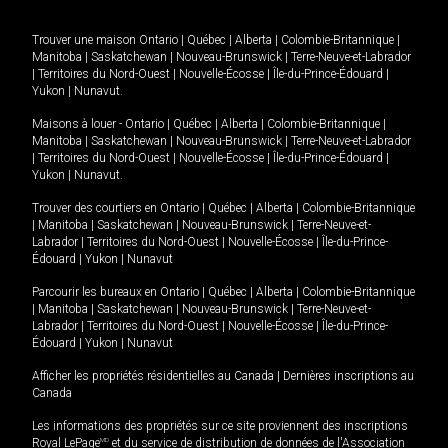
Trouver une maison
Ontario
|
Québec
|
Alberta
|
Colombie-Britannique
|
Manitoba
|
Saskatchewan
|
Nouveau-Brunswick
|
Terre-Neuve-et-Labrador
|
Territoires du Nord-Ouest
|
Nouvelle-Écosse
|
Île-du-Prince-Édouard
|
Yukon
|
Nunavut
.
Maisons à louer -
Ontario
|
Québec
|
Alberta
|
Colombie-Britannique
|
Manitoba
|
Saskatchewan
|
Nouveau-Brunswick
|
Terre-Neuve-et-Labrador
|
Territoires du Nord-Ouest
|
Nouvelle-Écosse
|
Île-du-Prince-Édouard
|
Yukon
|
Nunavut
.
Trouver des courtiers en
Ontario
|
Québec
|
Alberta
|
Colombie-Britannique
|
Manitoba
|
Saskatchewan
|
Nouveau-Brunswick
|
Terre-Neuve-et-
Labrador
|
Territoires du Nord-Ouest
|
Nouvelle-Écosse
|
Île-du-Prince-
Édouard
|
Yukon
|
Nunavut
Parcourir les bureaux en
Ontario
|
Québec
|
Alberta
|
Colombie-Britannique
|
Manitoba
|
Saskatchewan
|
Nouveau-Brunswick
|
Terre-Neuve-et-
Labrador
|
Territoires du Nord-Ouest
|
Nouvelle-Écosse
|
Île-du-Prince-
Édouard
|
Yukon
|
Nunavut
Afficher les propriétés résidentielles au Canada
|
Dernières inscriptions au
Canada
Les informations des propriétés sur ce site proviennent des inscriptions
Royal LePage
MD
et du service de distribution de données de l'Association