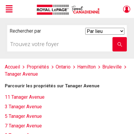
Menu
Live
En Direct
Rechercher par
Search
By
Trouvez
Entrez
votre
le
foyer
nom
de
l'école
Accueil
Propriétés
Ontario
Hamilton
Bruleville
Tanager Avenue
Parcourir les propriétés sur Tanager Avenue
11 Tanager Avenue
3 Tanager Avenue
5 Tanager Avenue
7 Tanager Avenue