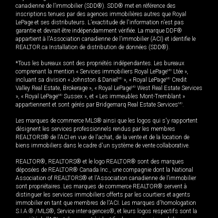
canadienne de l’immobilier (SDD®). SDD® met en référence des
inscriptions tenues par des agences immobilières autres que Royal
LePage et ses distributeurs. L'exactitude de l'information n'est pas
garantie et devrait être indépendamment vérifiée. La marque DDF®
appartient à l'Association canadienne de l’immobilier (ACI) et identifie le
REALTOR.ca Installation de distribution de données (SDD®).
*Tous les bureaux sont des propriétés indépendantes. Les bureaux
comprenant la mention « Services immobiliers Royal LePage
MD
Ltée »,
incluant sa division « Johnston & Daniel
MD
», « Royal LePage
MD
Credit
Valley Real Estate, Brokerage », « Royal LePage
MD
West Real Estate Services
», « Royal LePage
MD
Sussex », et « Les immeubles Mont-Tremblant »
appartiennent et sont gérés par Bridgemarq Real Estate Services
MD
.
Les marques de commerce MLS® ainsi que les logos qui s'y rapportent
désignent les services professionnels rendus par les membres
REALTORS® de l'ACI en vue de l'achat, de la vente et de la location de
biens immobiliers dans le cadre d'un système de vente collaborative.
REALTOR®, REALTORS® et le logo REALTOR® sont des marques
déposées de REALTOR® Canada Inc., une compagnie dont la National
Association of REALTORS® et l'Association canadienne de l’immobilier
sont propriétaires. Les marques de commerce REALTOR® servent à
distinguer les services immobiliers offerts par les courtiers et agents
immobilier en tant que membres de l'ACI. Les marques d'homologation
S.I.A.® /MLS®, Service inter-agences®, et leurs logos respectifs sont la