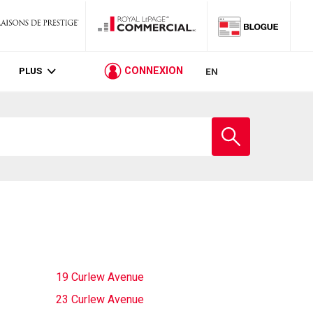
PLUS
CONNEXION
EN
Entrez
le
nom
de
l'école
19 Curlew Avenue
23 Curlew Avenue