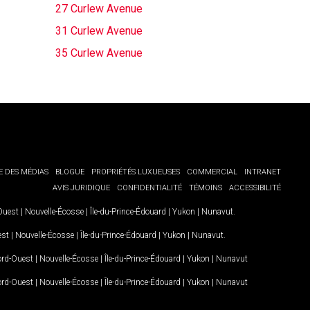
27 Curlew Avenue
31 Curlew Avenue
35 Curlew Avenue
E DES MÉDIAS
BLOGUE
PROPRIÉTÉS LUXUEUSES
COMMERCIAL
INTRANET
AVIS JURIDIQUE
CONFIDENTIALITÉ
TÉMOINS
ACCESSIBILITÉ
-Ouest
|
Nouvelle-Écosse
|
Île-du-Prince-Édouard
|
Yukon
|
Nunavut
.
est
|
Nouvelle-Écosse
|
Île-du-Prince-Édouard
|
Yukon
|
Nunavut
.
Nord-Ouest
|
Nouvelle-Écosse
|
Île-du-Prince-Édouard
|
Yukon
|
Nunavut
Nord-Ouest
|
Nouvelle-Écosse
|
Île-du-Prince-Édouard
|
Yukon
|
Nunavut