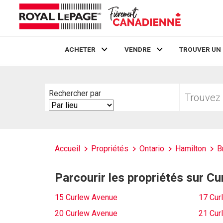
ACHETER
VENDRE
TROUVER UN
Live
En Direct
Trouvez
Rechercher par
votre
Search
foyer
By
Accueil
Propriétés
Ontario
Hamilton
B
Parcourir les propriétés sur C
15 Curlew Avenue
17 Cur
20 Curlew Avenue
21 Cur