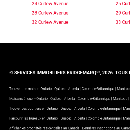
24 Curlew Avenue
25 Cur
28 Curlew Avenue
29 Cur
32 Curlew Avenue
33 Cur
© SERVICES IMMOBILIERS BRIDGEMARQ
, 2026.
TOUS D
MD
Trouver une maison
Ontario
|
Québec
|
Alberta
|
Colombie-Britannique
|
Manitob
Maisons à louer -
Ontario
|
Québec
|
Alberta
|
Colombie-Britannique
|
Manitoba
|
Trouver des courtiers en
Ontario
|
Québec
|
Alberta
|
Colombie-Britannique
|
Man
Parcourir les bureaux en
Ontario
|
Québec
|
Alberta
|
Colombie-Britannique
|
Man
Afficher les propriétés résidentielles au Canada
|
Dernières inscriptions au Cana