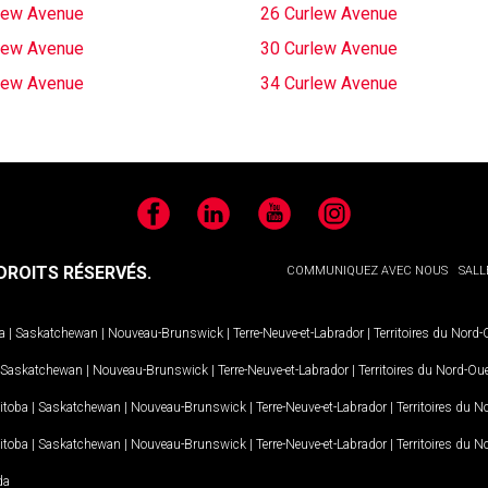
lew Avenue
26 Curlew Avenue
lew Avenue
30 Curlew Avenue
lew Avenue
34 Curlew Avenue
Facebook
LinkedIn
YouTube
Instagram
ROITS RÉSERVÉS.
COMMUNIQUEZ AVEC NOUS
SALL
a
|
Saskatchewan
|
Nouveau-Brunswick
|
Terre-Neuve-et-Labrador
|
Territoires du Nord
Saskatchewan
|
Nouveau-Brunswick
|
Terre-Neuve-et-Labrador
|
Territoires du Nord-Ou
itoba
|
Saskatchewan
|
Nouveau-Brunswick
|
Terre-Neuve-et-Labrador
|
Territoires du 
itoba
|
Saskatchewan
|
Nouveau-Brunswick
|
Terre-Neuve-et-Labrador
|
Territoires du 
da