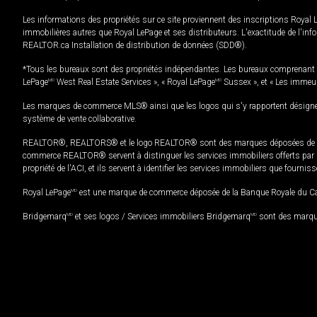
Les informations des propriétés sur ce site proviennent des inscriptions Royal 
immobilières autres que Royal LePage et ses distributeurs. L'exactitude de l'info
REALTOR.ca Installation de distribution de données (SDD®).
*Tous les bureaux sont des propriétés indépendantes. Les bureaux comprenant 
LePage
MD
West Real Estate Services », « Royal LePage
MD
Sussex », et « Les immeu
Les marques de commerce MLS® ainsi que les logos qui s'y rapportent désignent
système de vente collaborative.
REALTOR®, REALTORS® et le logo REALTOR® sont des marques déposées de REAL
commerce REALTOR® servent à distinguer les services immobiliers offerts par le
propriété de l'ACI, et ils servent à identifier les services immobiliers que fourni
Royal LePage
MD
est une marque de commerce déposée de la Banque Royale du Cana
Bridgemarq
MD
et ses logos / Services immobiliers Bridgemarq
MD
sont des marque