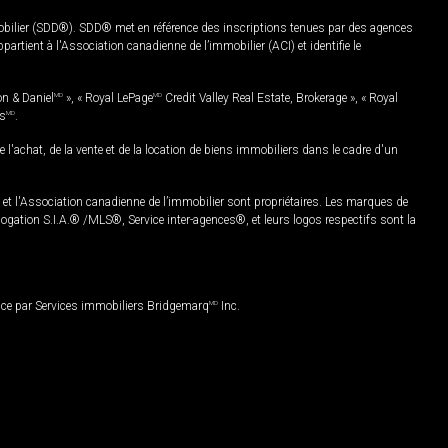
mobilier (SDD®). SDD® met en référence des inscriptions tenues par des agences
rtient à l'Association canadienne de l’immobilier (ACI) et identifie le
on & Daniel
MD
», « Royal LePage
MD
Credit Valley Real Estate, Brokerage », « Royal
es
MD
.
chat, de la vente et de la location de biens immobiliers dans le cadre d'un
Association canadienne de l’immobilier sont propriétaires. Les marques de
ation S.I.A.® /MLS®, Service inter-agences®, et leurs logos respectifs sont la
nce par Services immobiliers Bridgemarq
MD
Inc.