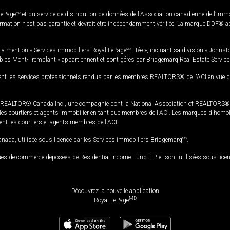
LePage
MD
et du service de distribution de données de l'Association canadienne de l’im
rmation n'est pas garantie et devrait être indépendamment vérifiée. La marque DDF® appa
la mention « Services immobiliers Royal LePage
MD
Ltée », incluant sa division « Johnst
bles Mont-Tremblant » appartiennent et sont gérés par Bridgemarq Real Estate Servic
 les services professionnels rendus par les membres REALTORS® de l'ACI en vue de l'a
TOR® Canada Inc., une compagnie dont la National Association of REALTORS® et l'
s courtiers et agents immobilier en tant que membres de l'ACI. Les marques d'homolog
ssent les courtiers et agents membres de l'ACI.
da, utilisée sous licence par les Services immobiliers Bridgemarq
MD
.
s de commerce déposées de Residential Income Fund L.P. et sont utilisées sous lice
Découvrez la nouvelle application
MD
Royal LePage